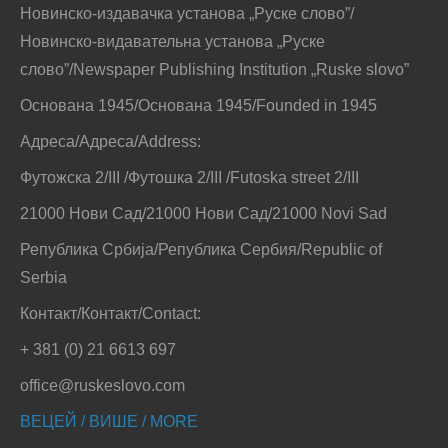
Новинско-издавачка установа „Руске слово”/
Новинско-видавательна установа „Руске
слово”/Newspaper Publishing Institution „Ruske slovo”
Основана 1945/Основана 1945/Founded in 1945
Адреса/Адреса/Address:
Футожска 2/III /Футошка 2/III /Futoska street 2/III
21000 Нови Сад/21000 Нови Сад/21000 Novi Sad
Република Србија/Република Сербия/Republic of
Serbia
Контакт/Контакт/Contact:
+ 381 (0) 21 6613 697
office@ruskeslovo.com
ВЕЦЕЙ / ВИШЕ / MORE