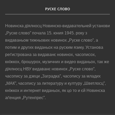
РУСКЕ СЛОВО
Новинска дїялносц Новинско-видавательней установи
„Руске слово” почала 15. юния 1945. року з
видаваньом тижньових новинох „Руске слово”, а
потим и других виданьох на руским язику. Установа
реґистрована за видаванє новинох, часописох,
кнїжкох, брошурох, музичних и видео виданьох, так же
дїялносц НВУ видаванє новинох „Руске слово”,
часопису за дзеци „Заградка”, часопису за младих
„МАК”, часопису за литературу и културу „Шветлосц”,
кнїжкох и интернет виданьох, як цо то и єй Новинска
аґенция „Рутенпрес”.