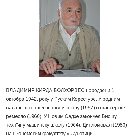
ВЛАДИМИР КИРДА БОЛХОРВЕС народзени 1.
октобра 1942. року у Руским Керестуре. У родним
валалє закончел основну школу (1957) и шлосерске
ремесло (1960). У Новим Садзе закончел Висшу
технїчну машинску школу (1964). Дипломовал (1983)
на Економским факултету у Суботици.