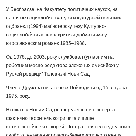
У Беоґрадзе, на Факултету политичних наукох, на
напряме социолоґия култури и културней политики
одбранєл (1994) маґистерску тезу Културно-
социолоґийни аспекти критики доґматизма у
югославянским романє 1985–1988.
Од 1976. до 2003. року службовал (углавним на
роботним месце редактора зложених емисийох) у
Рускей редакциї Телевизиї Нови Сад.
Член є Дружтва писательох Войводини од 15. януара
1975. року.
Нєшка є у Новим Садзе формално пензионер, а
фактично творитель котри чита и пише
интензивнєйше як скорей. Потераз обявел седем томи
свойого геутеранистичного-белетристичного венца