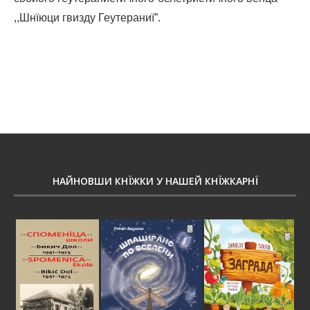
,,Шнїюци гвизду Геутераниї”.
НАЙНОВШИ КНЇЖКИ У НАШЕЙ КНЇЖКАРНЇ