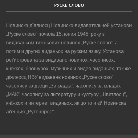
РУСКЕ СЛОВО
Новинска дїялносц Новинско-видавательней установи
„Руске слово” почала 15. юния 1945. року з
видаваньом тижньових новинох „Руске слово”, а
потим и других виданьох на руским язику. Установа
реґистрована за видаванє новинох, часописох,
кнїжкох, брошурох, музичних и видео виданьох, так же
дїялносц НВУ видаванє новинох „Руске слово”,
часопису за дзеци „Заградка”, часопису за младих
„МАК”, часопису за литературу и културу „Шветлосц”,
кнїжкох и интернет виданьох, як цо то и єй Новинска
аґенция „Рутенпрес”.