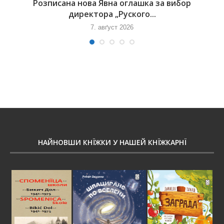
Розписана нова Явна оглашка за вибор
директора „Руского...
7. авґуст 2026
НАЙНОВШИ КНЇЖКИ У НАШЕЙ КНЇЖКАРНЇ