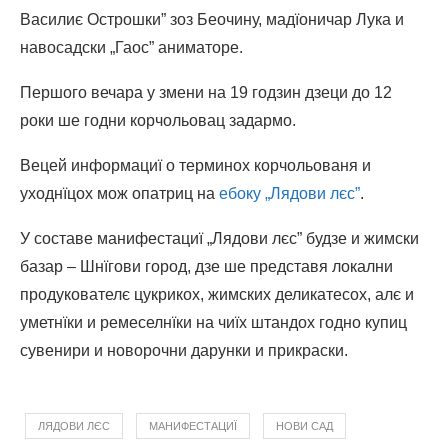
Василиє Острошки” зоз Беочину, мадїоничар Лука и
навосадски „Гаос” аниматоре.
Першого вечара у змени на 19 годзин дзеци до 12
роки ше годни корчольовац задармо.
Вецей информациї о терминох корчольованя и
уходнїцох мож опатриц на
ебоку „Лядови лєс”
.
У составе манифестациї „Лядови лєс” будзе и жимски
базар – Шнїгови город, дзе ше представя локални
продукователє цукрикох, жимских деликатесох, алє и
уметнїки и ремеселнїки на чиїх штандох годно купиц
сувенири и новорочни дарунки и прикраски.
ЛЯДОВИ ЛЄС
МАНИФЕСТАЦИЇ
НОВИ САД