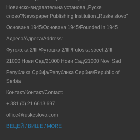
Новинско-видавательна установа „Руске
слово”/Newspaper Publishing Institution „Ruske slovo”
Основана 1945/Основана 1945/Founded in 1945
Адреса/Адреса/Address:
Футожска 2/III /Футошка 2/III /Futoska street 2/III
21000 Нови Сад/21000 Нови Сад/21000 Novi Sad
Република Србија/Република Сербия/Republic of
Serbia
Контакт/Контакт/Contact:
+ 381 (0) 21 6613 697
office@ruskeslovo.com
ВЕЦЕЙ / ВИШЕ / MORE