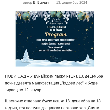
автор
В. Вуячич
13. децембер 2024
НОВИ САД – У Дунайским парку, нєшка 13. децембра
почнє дзевята манифестация „Лядови лєс” и будзе
тирвац по 12. януар.
Шветочне отверанє будзе нєшка 13. децембра на 18
годзин, кед наступи дзецински церковни хор „Святи