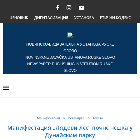
ЦЕНОВНЇК
ДИҐИТАЛИЗАЦИЯ
УСТАНОВА
ЕТИЧНИ КОДЕКС
НОВИНСКО-ВИДАВАТЕЛЬНА УСТАНОВА РУСКЕ
СЛОВО
NOVINSKO-IZDAVAČKA USTANOVA RUSKE SLOVO
NEWSPAPER PUBLISHING INSTITUTION RUSKE
SLOVO
Манифестациї
Рутенпрес
Тексти
Манифестация „Лядови лєс” почнє нєшка у
Дунайским парку