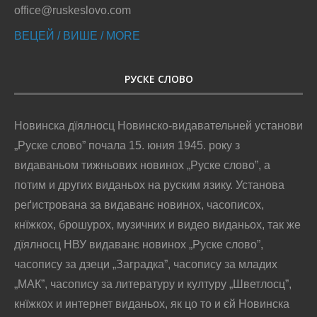
office@ruskeslovo.com
ВЕЦЕЙ / ВИШЕ / MORE
РУСКЕ СЛОВО
Новинска дїялносц Новинско-видавательней установи
„Руске слово” почала 15. юния 1945. року з
видаваньом тижньових новинох „Руске слово”, а
потим и других виданьох на руским язику. Установа
реґистрована за видаванє новинох, часописох,
кнїжкох, брошурох, музичних и видео виданьох, так же
дїялносц НВУ видаванє новинох „Руске слово”,
часопису за дзеци „Заградка”, часопису за младих
„МАК”, часопису за литературу и културу „Шветлосц”,
кнїжкох и интернет виданьох, як цо то и єй Новинска