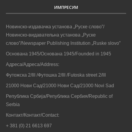
ИМПРЕСУМ
Новинско-издавачка установа „Руске слово”/
Новинско-видавательна установа „Руске
слово”/Newspaper Publishing Institution „Ruske slovo”
Основана 1945/Основана 1945/Founded in 1945
Адреса/Адреса/Address:
Футожска 2/III /Футошка 2/III /Futoska street 2/III
21000 Нови Сад/21000 Нови Сад/21000 Novi Sad
Република Србија/Република Сербия/Republic of
Serbia
Контакт/Контакт/Contact:
+ 381 (0) 21 6613 697