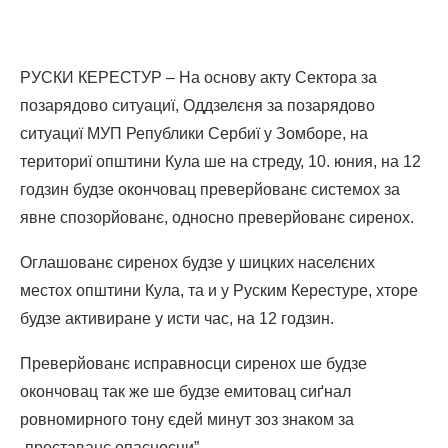
РУСКИ КЕРЕСТУР – На основу акту Сектора за
позарядово ситуациї, Оддзелєня за позарядово
ситуациї МУП Републики Сербиї у Зомборе, на
териториї општини Кула ше на стреду, 10. юния, на 12
годзин будзе окончовац преверйованє системох за
явне спозорйованє, односно преверйованє сиренох.
Оглашованє сиренох будзе у шицких населєних
местох општини Кула, та и у Руским Керестуре, хторе
будзе активиране у исти час, на 12 годзин.
Преверйованє исправносци сиренох ше будзе
окончовац так же ше будзе емитовац сиґнал
ровномирного тону єдей минут зоз знаком за
„преставанє опасносци”.