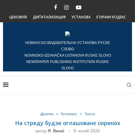
ЦЕНОВНЇК
ДИҐИТАЛИЗАЦИЯ
УСТАНОВА
ЕТИЧНИ КОДЕКС
НОВИНСКО-ВИДАВАТЕЛЬНА УСТАНОВА РУСКЕ
СЛОВО
NOVINSKO-IZDAVAČKA USTANOVA RUSKE SLOVO
NEWSPAPER PUBLISHING INSTITUTION RUSKE
SLOVO
Дружтво
Рутенпрес
Тексти
На стреду будзе оглашованє сиренох
автор
Я. Винаї
9. юний 2026