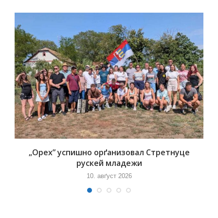
„Орех” успишно орґанизовал Стретнуце
рускей младежи
10. авґуст 2026