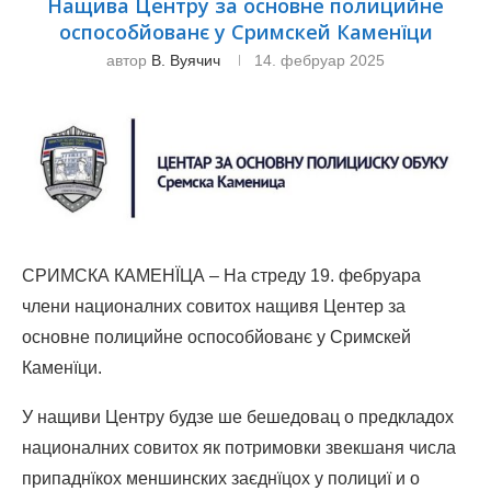
Нащива Центру за основне полицийне
оспособйованє у Сримскей Каменїци
автор
В. Вуячич
14. фебруар 2025
СРИМСКА КАМЕНЇЦА – На стреду 19. фебруара
члени националних совитох нащивя Центер за
основне полицийне оспособйованє у Сримскей
Каменїци.
У нащиви Центру будзе ше бешедовац о предкладох
националних совитох як потримовки звекшаня числа
припаднїкох меншинских заєднїцох у полициї и о