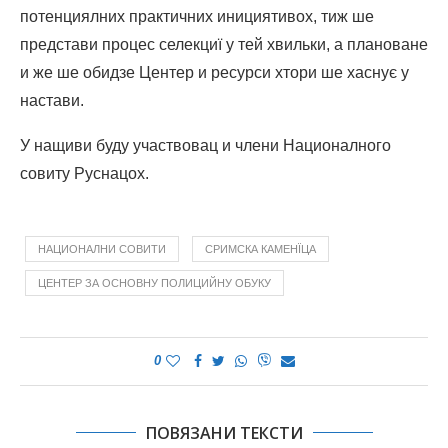
потенциялних практичних инициятивох, тиж ше
представи процес селекциї у тей хвильки, а плановане
и же ше обидзе Центер и ресурси хтори ше хаснує у
настави.
У нащиви буду участвовац и члени Националного
совиту Руснацох.
НАЦИОНАЛНИ СОВИТИ
СРИМСКА КАМЕНЇЦА
ЦЕНТЕР ЗА ОСНОВНУ ПОЛИЦИЙНУ ОБУКУ
0
ПОВЯЗАНИ ТЕКСТИ