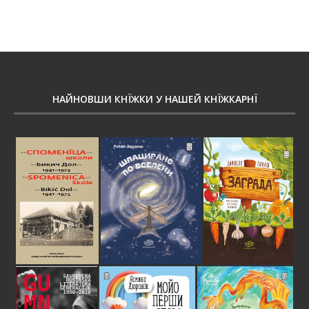
НАЙНОВШИ КНЇЖКИ У НАШЕЙ КНЇЖКАРНЇ