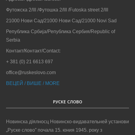
Футожска 2/III /Футошка 2/III /Futoska street 2/III
21000 Нови Сад/21000 Нови Сад/21000 Novi Sad
Република Србија/Република Сербия/Republic of
Serbia
Контакт/Контакт/Contact:
+ 381 (0) 21 6613 697
office@ruskeslovo.com
ВЕЦЕЙ / ВИШЕ / MORE
РУСКЕ СЛОВО
Новинска дїялносц Новинско-видавательней установи
„Руске слово” почала 15. юния 1945. року з