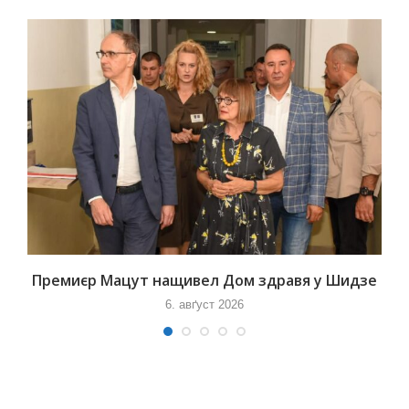
Премиєр Мацут нащивел Дом здравя у Шидзе
6. авґуст 2026