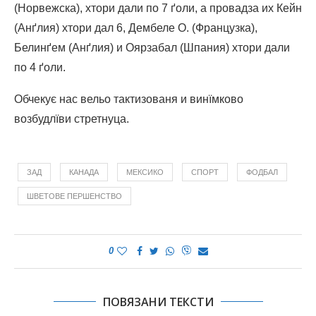
(Норвежска), хтори дали по 7 ґоли, а провадза их Кейн
(Анґлия) хтори дал 6, Дембеле О. (Французка),
Белинґем (Анґлия) и Оярзабал (Шпания) хтори дали
по 4 ґоли.
Обчекує нас вельо тактизованя и винїмково
возбудлїви стретнуца.
ЗАД
КАНАДА
МЕКСИКО
СПОРТ
ФОДБАЛ
ШВЕТОВЕ ПЕРШЕНСТВО
0
ПОВЯЗАНИ ТЕКСТИ