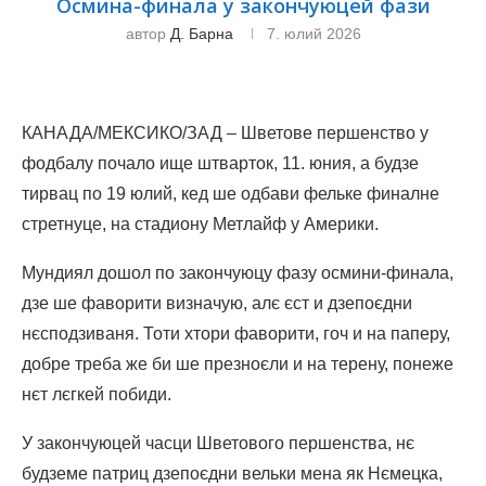
Осмина-финала у закончуюцей фази
автор
Д. Барна
7. юлий 2026
КАНАДА/МЕКСИКО/ЗАД – Шветове першенство у
фодбалу почало ище штварток, 11. юния, а будзе
тирвац по 19 юлий, кед ше одбави фельке финалне
стретнуце, на стадиону Метлайф у Америки.
Мундиял дошол по закончуюцу фазу осмини-финала,
дзе ше фаворити визначую, алє єст и дзепоєдни
нєсподзиваня. Тоти хтори фаворити, гоч и на паперу,
добре треба же би ше презноєли и на терену, понеже
нєт лєгкей побиди.
У закончуюцей часци Шветового першенства, нє
будземе патриц дзепоєдни вельки мена як Нємецка,