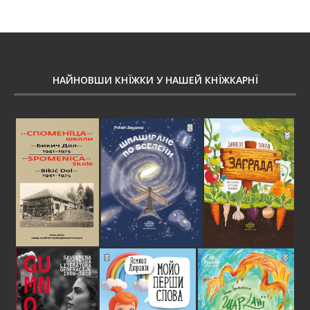
НАЙНОВШИ КНЇЖКИ У НАШЕЙ КНЇЖКАРНЇ