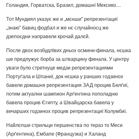
Голандия, Горватска, Бразил, домашнї Мексико…
Тот Мундиял указує же и „мєнши” репрезентациї
„знаю” бавиц фодбал и же нє случайносц же
дзепоєдни направели крочай далєй.
После двох возбудлївих дньох осмини-финала, нєшка
ше предлужує борба за штварцину финала. У центру
уваги було стретнуце медзи репрезентациями
Портуґала и Шпаниї, док нєшка у ранших годзинох
бавели домашня репрезентация ЗАД процив Белґиї,
потим актуални шампион Арґентина пополадню
бавела процив Єгипту, а Швайцарска бавела у
вечарших годзинох процив репрезентациї Колумбиї.
Найлєпши стрильци першенства по тераз то Меси
(Арґентина), Ембапе (Французка) и Халанд