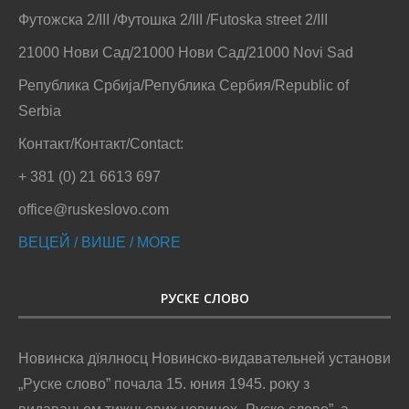
Футожска 2/III /Футошка 2/III /Futoska street 2/III
21000 Нови Сад/21000 Нови Сад/21000 Novi Sad
Република Србија/Република Сербия/Republic of
Serbia
Контакт/Контакт/Contact:
+ 381 (0) 21 6613 697
office@ruskeslovo.com
ВЕЦЕЙ / ВИШЕ / MORE
РУСКЕ СЛОВО
Новинска дїялносц Новинско-видавательней установи
„Руске слово” почала 15. юния 1945. року з