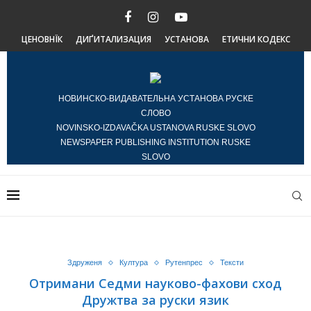
ЦЕНОВНЇК
ДИҐИТАЛИЗАЦИЯ
УСТАНОВА
ЕТИЧНИ КОДЕКС
НОВИНСКО-ВИДАВАТЕЛЬНА УСТАНОВА РУСКЕ
СЛОВО
NOVINSKO-IZDAVAČKA USTANOVA RUSKE SLOVO
NEWSPAPER PUBLISHING INSTITUTION RUSKE
SLOVO
Здруженя
Култура
Рутенпрес
Тексти
Отримани Седми науково-фахови сход
Дружтва за руски язик