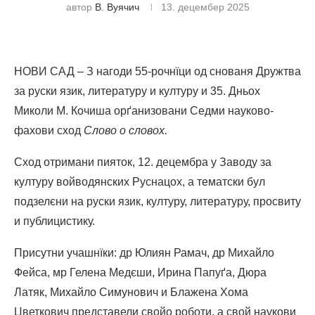
автор
В. Вуячич
13. децембер 2025
НОВИ САД – З нагоди 55-рочнїци од снованя Дружтва
за руски язик, литературу и културу и 35. Дньох
Миколи М. Кочиша орґанизовани Седми науково-
фахови сход
Слово о словох.
Сход отримани пияток, 12. децембра у Заводу за
културу войводянских Руснацох, а тематски бул
подзелєни на руски язик, културу, литературу, просвиту
и публицистику.
Присутни учашнїки: др Юлиян Рамач, др Михайло
Фейса, мр Гелена Медєши, Ирина Папуґа, Дюра
Латяк, Михайло Симунович и Блажена Хома
Цветкович представели свойо роботи, а свой наукови