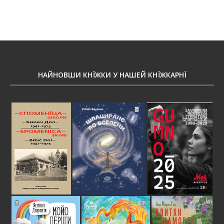
НАЙНОВШИ КНЇЖКИ У НАШЕЙ КНЇЖКАРНЇ