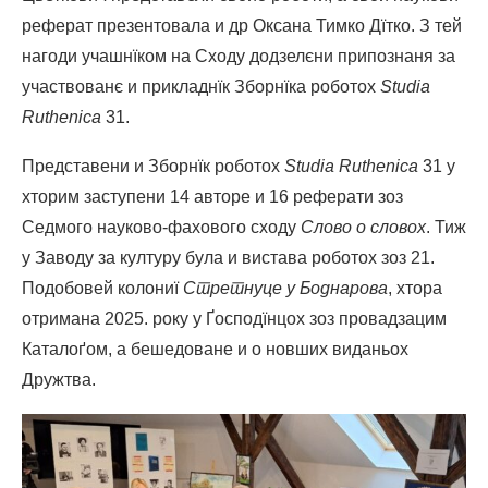
реферат презентовала и др Оксана Тимко Дїтко. З тей
нагоди учашнїком на Сходу додзелєни припознаня за
участвованє и прикладнїк Зборнїка роботох
Studia
Ruthenica
31.
Представени и Зборнїк роботох
Studia Ruthenica
31 у
хторим заступени 14 авторе и 16 реферати зоз
Седмого науково-фахового сходу
Слово о словох
. Тиж
у Заводу за културу була и вистава роботох зоз 21.
Подобовей колониї
Стретнуце у Боднарова
, хтора
отримана 2025. року у Ґосподїнцох зоз провадзацим
Каталоґом, а бешедоване и о новших виданьох
Дружтва.