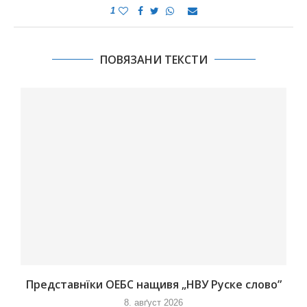
1
ПОВЯЗАНИ ТЕКСТИ
Представнїки ОЕБС нащивя „НВУ Руске слово”
8. авґуст 2026