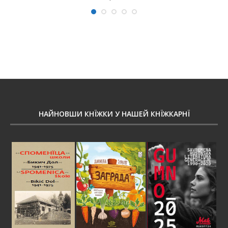
НАЙНОВШИ КНЇЖКИ У НАШЕЙ КНЇЖКАРНЇ