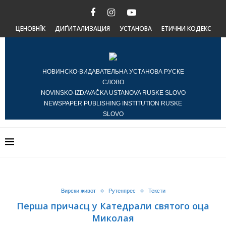
ЦЕНОВНЇК
ДИҐИТАЛИЗАЦИЯ
УСТАНОВА
ЕТИЧНИ КОДЕКС
НОВИНСКО-ВИДАВАТЕЛЬНА УСТАНОВА РУСКЕ
СЛОВО
NOVINSKO-IZDAVAČKA USTANOVA RUSKE SLOVO
NEWSPAPER PUBLISHING INSTITUTION RUSKE
SLOVO
Вирски живот
Рутенпрес
Тексти
Перша причасц у Катедрали святого оца
Миколая