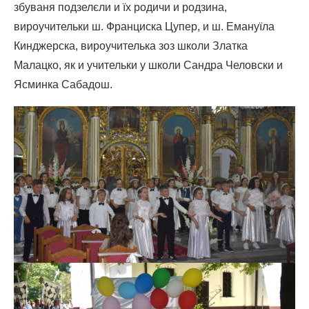
збуваня подзелєли и їх родичи и родзина,
вироучительки ш. Франциска Цупер, и ш. Емануїла
Кинджерска, вироучителька зоз школи Златка
Малацко, як и учительки у школи Сандра Человски и
Ясминка Сабадош.