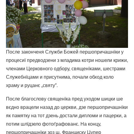
После законченя Служби Божей першопричашнїки у
процесиї предводзени з младима котри ношели крижи,
членами Церковного одбору, священїками, шестрами
Служебнїцами и присутнима, почали обход коло
храму и руцанє „святу”.
После благослову священїка пред уходом шицки ше
вєдно врацели назад до церкви, дзе першопричашнїки
як памятку на тот дзень достали дипломи и пацерки, а
потим шлїдзело фотоґрафованє. На концу,
першопричашнїки зоз ш. Франциску Цупер