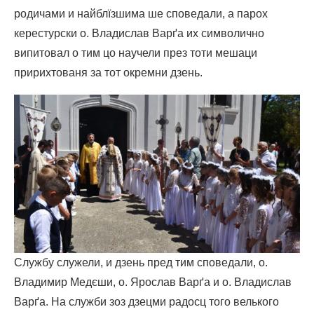
родичами и найблїзшима ше споведали, а парох
керестурски о. Владислав Варґа их символично
випитовал о тим цо научели през тоти мешаци
пририхтованя за тот окремни дзень.
Службу служели, и дзень пред тим споведали, о.
Владимир Медєши, o. Ярослав Варґа и о. Владислав
Варґа. На служби зоз дзецми радосц того велького