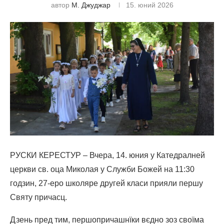
автор
М. Джуджар
15. юний 2026
РУСКИ КЕРЕСТУР – Вчера, 14. юния у Катедралней
церкви св. оца Миколая у Служби Божей на 11:30
годзин, 27-еро школяре другей класи прияли першу
Святу причасц.
Дзень пред тим, першопричашнїки вєдно зоз своїма