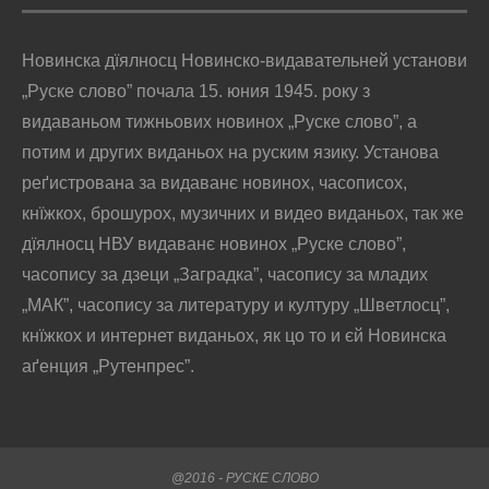
Новинска дїялносц Новинско-видавательней установи
„Руске слово” почала 15. юния 1945. року з
видаваньом тижньових новинох „Руске слово”, а
потим и других виданьох на руским язику. Установа
реґистрована за видаванє новинох, часописох,
кнїжкох, брошурох, музичних и видео виданьох, так же
дїялносц НВУ видаванє новинох „Руске слово”,
часопису за дзеци „Заградка”, часопису за младих
„МАК”, часопису за литературу и културу „Шветлосц”,
кнїжкох и интернет виданьох, як цо то и єй Новинска
аґенция „Рутенпрес”.
@2016 - РУСКЕ СЛОВО