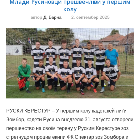
Млади Русиновци прешвечлїви у першим
колу
автор
Д. Барна
2. септембер 2025
РУСКИ КЕРЕСТУР – У першим колу кадетскей лиґи
Зомбор, кадети Русина внєдзелю 31. авґуста отворели
першенство на своїм терену у Руским Керестуре зоз
стретнуцом процив екипи ФК Спектар зоз Зомбора и