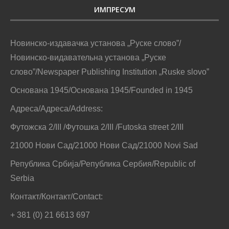
ИМПРЕСУМ
Новинско-издавачка установа „Руске слово”/
Новинско-видавательна установа „Руске
слово”/Newspaper Publishing Institution „Ruske slovo”
Основана 1945/Основана 1945/Founded in 1945
Адреса/Адреса/Address:
Футожска 2/III /Футошка 2/III /Futoska street 2/III
21000 Нови Сад/21000 Нови Сад/21000 Novi Sad
Република Србија/Република Сербия/Republic of
Serbia
Контакт/Контакт/Contact:
+ 381 (0) 21 6613 697