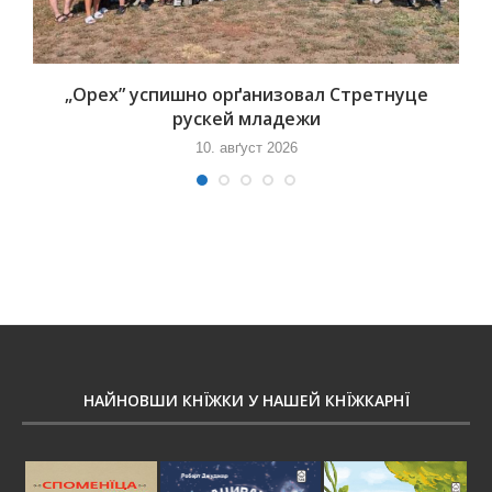
„Орех” успишно орґанизовал Стретнуце
рускей младежи
10. авґуст 2026
НАЙНОВШИ КНЇЖКИ У НАШЕЙ КНЇЖКАРНЇ