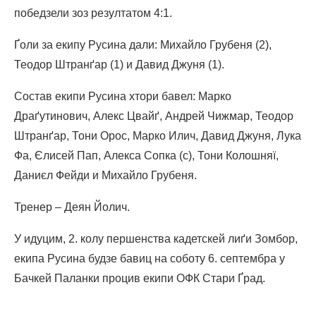
победзели зоз резултатом 4:1.
Ґоли за екипу Русина дали: Михайло Грубеня (2),
Теодор Штранґар (1) и Давид Джуня (1).
Состав екипи Русина хтори бавел: Марко
Драґутинович, Алекс Цвайґ, Андрей Чижмар, Теодор
Штранґар, Тони Орос, Марко Илич, Давид Джуня, Лука
Фа, Єлисей Пап, Алекса Сопка (c), Тони Колошняї,
Даниєл Фейди и Михайло Грубеня.
Тренер – Деян Йолич.
У идуцим, 2. колу першенства кадетскей лиґи Зомбор,
екипа Русина будзе бавиц на соботу 6. септембра у
Бачкей Паланки процив екипи ОФК Стари Ґрад.