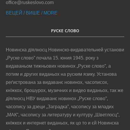
office@ruskeslovo.com
ВЕЦЕЙ / ВИШЕ / MORE
РУСКЕ СЛОВО
Новинска дїялносц Новинско-видавательней установи
„Руске слово” почала 15. юния 1945. року з
видаваньом тижньових новинох „Руске слово”, а
потим и других виданьох на руским язику. Установа
реґистрована за видаванє новинох, часописох,
кнїжкох, брошурох, музичних и видео виданьох, так же
дїялносц НВУ видаванє новинох „Руске слово”,
часопису за дзеци „Заградка”, часопису за младих
„МАК”, часопису за литературу и културу „Шветлосц”,
кнїжкох и интернет виданьох, як цо то и єй Новинска