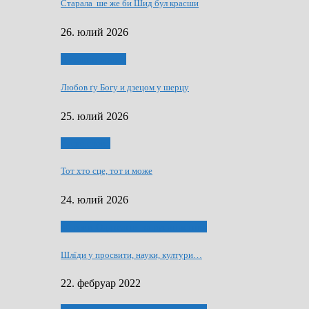
Старала ше же би Шид бул красши
26. юлий 2026
Духовни живот
Любов ґу Богу и дзецом у шерцу
25. юлий 2026
Руске слово
Тот хто сце, тот и може
24. юлий 2026
40 роки Оддзелєня за русинистику
Шлїди у просвити, науки, култури…
22. фебруар 2022