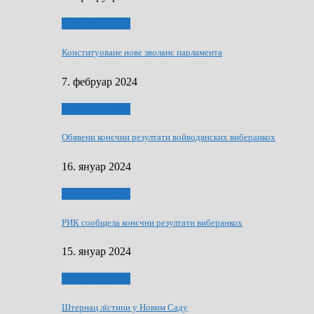
Виберанки 2023
Конституоване нове зволанє парламентa
7. фебруар 2024
Виберанки 2023
Обявени конєчни резултати войводянских виберанкох
16. януар 2024
Виберанки 2023
РИК сообщела конєчни резултати виберанкох
15. януар 2024
Виберанки 2024
Штернац лїстини у Новим Саду