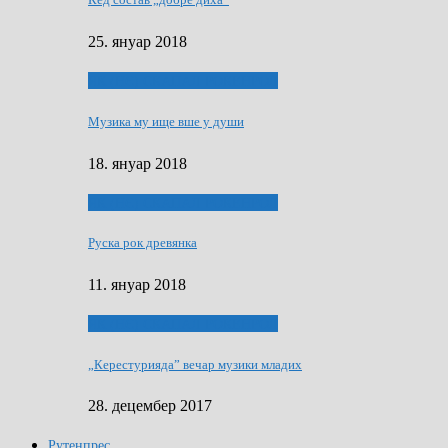
25. януар 2018
ЯК (НЄ) СКАПАЛ РОКЕНРОЛ
Музика му ище вше у души
18. януар 2018
ЯК (НЄ) СКАПАЛ РОКЕНРОЛ
Руска рок древянка
11. януар 2018
ЯК (НЄ) СКАПАЛ РОКЕНРОЛ
„Керестурияда” вечар музики младих
28. децембер 2017
Рутенпрес