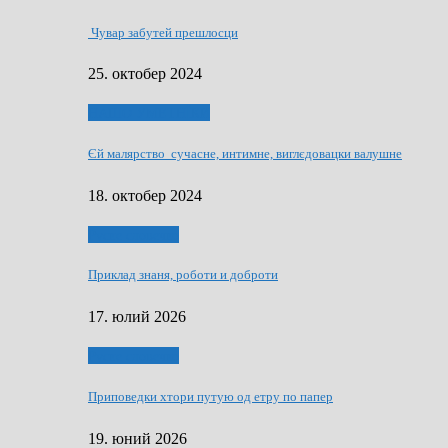
Чувар забутей прешлосци
25. октобер 2024
НАШО УМЕТНЇКИ
Єй малярство сучасне, интимне, виглєдовацки валушне
18. октобер 2024
Руске словечко
Приклад знаня, роботи и доброти
17. юлий 2026
Руске словечко
Приповедки хтори путую од етру по папер
19. юний 2026