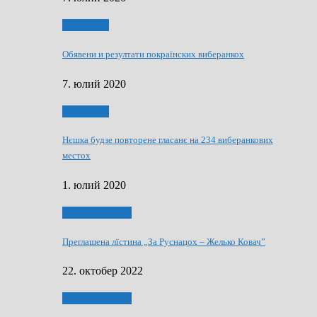
Виберанки
Обявени и резултати покраїнских виберанкох
7. юлий 2020
Виберанки
Нєшка будзе повторене гласанє на 234 виберанкових
местох
1. юлий 2020
Виберанки 2022
Преглашена лїстина „За Руснацох – Желько Ковач”
22. октобер 2022
Виберанки 2022