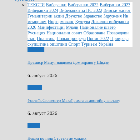
ТЕКСТИ
Виберанки
Виберанки 2022
Виберанки 2023
Виберанки 2024
Виберанки за НС 2022
Вирски живот
Гуманитарни акциї
Дружтво
Здравство
Здруженя
Ин
мемориям
Информованє
Култура
Локални виберанки
2026
Манифестациї
Млади
Националне швето
Руснацох
Национални совит
Образованє
Позарядови
стан
Политика
Польопривреда
Попис 2022
Привреда
скупштина општини
Спорт
Туризем
Україна
Дружтво
Премиєр Мацут нащивел Дом здравя у Шидзе
6. авґуст 2026
Култура
Уметнїк Силвестер Макаї рихта самостойну виставу
6. авґуст 2026
Млади
Нєшка почина Стретнуце младих