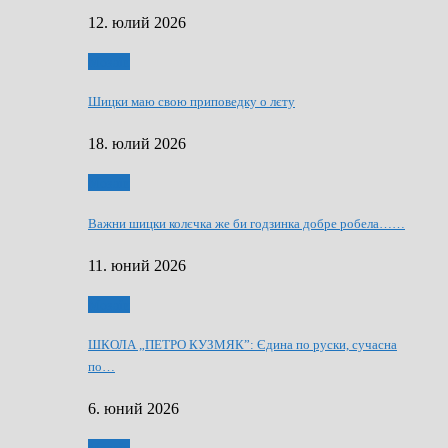
12. юлий 2026
Мозаїк
Шицки маю свою приповедку о лєту
18. юлий 2026
Мозаїк
Важни шицки колєчка же би годзинка добре робела……
11. юний 2026
Мозаїк
ШКОЛА „ПЕТРО КУЗМЯК”: Єдина по руски, сучасна
по…
6. юний 2026