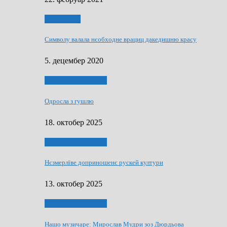
Нашо места
Символу валала нєобходне врациц дакедишню красу
5. децембер 2020
НАШО МУЗИЧАРЕ
Одросла з гушлю
18. октобер 2025
НАШО МУЗИЧАРЕ
Нєзмерлїве доприношенє рускей култури
13. октобер 2025
НАШО МУЗИЧАРЕ
Нашо музичаре: Мирослав Мудри зоз Дюрдьова