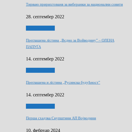
Тирваю пририхтованя за виберанки за национални совити
28. септембер 2022
Виберанки 2022
Преглашена лїстина „Вєдно за Войводину” – ОЛЕНА
ПАПУҐА
14. септембер 2022
Виберанки 2022
Преглашена и лїстина „Русинска будућност”
14. септембер 2022
Виберанки 2023
Перша схадзка Скупштини АП Војводини
10. фебруар 2024