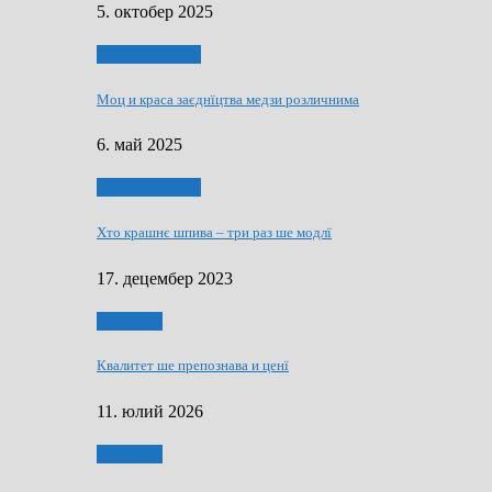
5. октобер 2025
Духовни живот
Моц и краса заєднїцтва медзи розличнима
6. май 2025
Духовни живот
Хто крашнє шпива – три раз ше модлї
17. децембер 2023
Економия
Квалитет ше препознава и ценї
11. юлий 2026
Економия