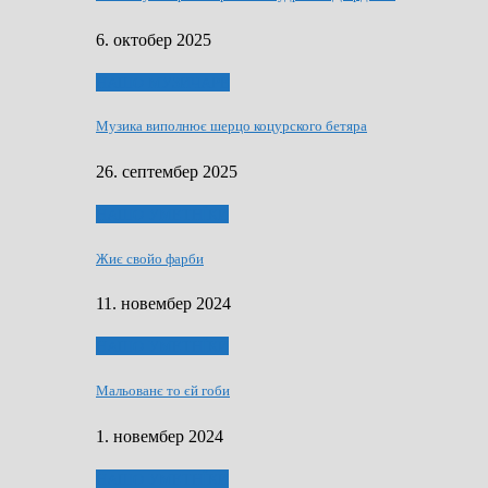
6. октобер 2025
НАШО МУЗИЧАРЕ
Музика виполнює шерцо коцурского бетяра
26. септембер 2025
НАШО УМЕТНЇКИ
Жиє свойо фарби
11. новембер 2024
НАШО УМЕТНЇКИ
Мальованє то єй гоби
1. новембер 2024
НАШО УМЕТНЇКИ