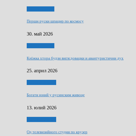
Руске словечко
Перши руски шпацир по космосу
30. май 2026
Руске словечко
Кнїжка хтора будзи виглєдовацки и авантуристични дух
25. април 2026
Руснаци и швет
Богати юний у русинским живоце
13. юлий 2026
Руснаци и швет
Од телевизийного студия по крузер