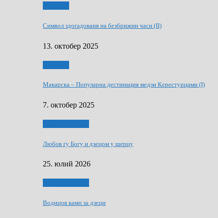
Дружтво
Символ здогадованя на безбрижни часи (II)
13. октобер 2025
Дружтво
Макарскa – Популарна дестинация медзи Керестурцами (I)
7. октобер 2025
Духовни живот
Любов ґу Богу и дзецом у шерцу
25. юлий 2026
Духовни живот
Водицов камп за дзеци