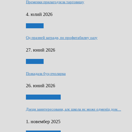
Пременки прилагодзела тарґовищу
4. юлий 2026
Економия
Од празней загради, по профитабилну оазу
27. юний 2026
Економия
Пожадала буц пчоларка
26. юний 2026
Култура и просвита
Дзеци заинтересовани, алє школа нє може одменїц дом…
1. новембер 2025