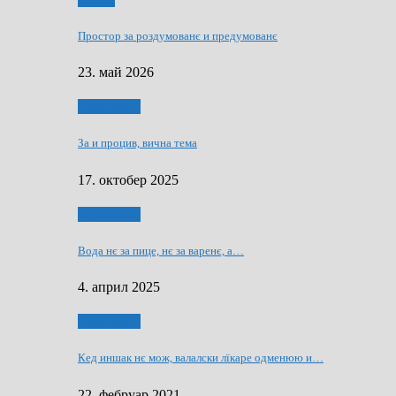
Мозаїк
Простор за роздумованє и предумованє
23. май 2026
Нашо места
За и процив, вична тема
17. октобер 2025
Нашо места
Вода нє за пице, нє за варeнє, a…
4. април 2025
Нашо места
Кед иншак нє мож, валалски лїкаре одменюю и…
22. фебруар 2021