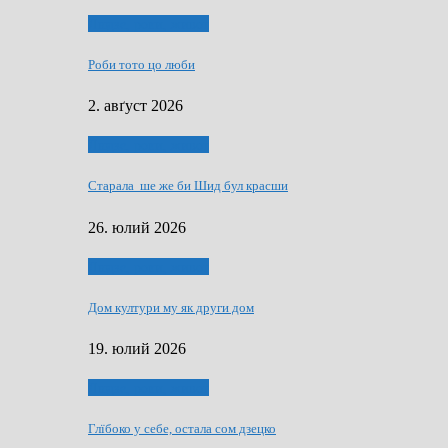
Людзе, роки, живот
Роби тото цо люби
2. авґуст 2026
Людзе, роки, живот
Старала ше же би Шид бул красши
26. юлий 2026
Людзе, роки, живот
Дом култури му як други дом
19. юлий 2026
Людзе, роки, живот
Глїбоко у себе, остала сом дзецко