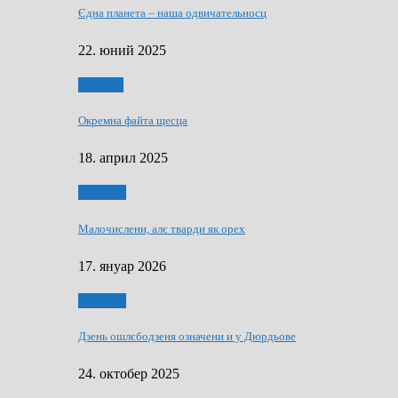
Єдна планета – наша одвичательносц
22. юний 2025
Додатки
Окремна файта щесца
18. април 2025
Дружтво
Малочислени, алє тварди як орех
17. януар 2026
Дружтво
Дзень ошлєбодзеня означени и у Дюрдьове
24. октобер 2025