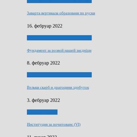
40 роки Оддзелєня за русинистику
Заварта вертикала образованя по руски
16. фебруар 2022
40 роки Оддзелєня за русинистику
Фундамент за розвой нашей заєднїци
8. фебруар 2022
40 роки Оддзелєня за русинистику
Вельки скарб и драгоцини здобуток
3. фебруар 2022
50 РОКИ МАКУ
Институция за почитованє (VI)