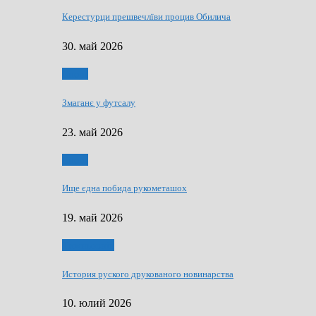
Керестурци прешвечлїви процив Обилича
30. май 2026
Спорт
Змаганє у футсалу
23. май 2026
Спорт
Ище єдна побида рукометашох
19. май 2026
Тижньовнїк
История руского друкованого новинарства
10. юлий 2026