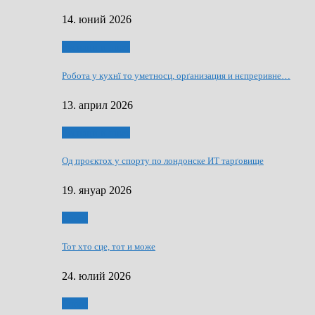
14. юний 2026
Руснаци и швет
Робота у кухнї то уметносц, орґанизация и нєпреривне…
13. април 2026
Руснаци и швет
Од проєктох у спорту по лондонске ИТ тарґовище
19. януар 2026
Спорт
Тот хто сце, тот и може
24. юлий 2026
Спорт