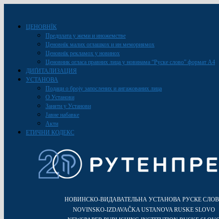
ЦЕНОВНЇК
Предплата у жеми и иножемстве
Ценовнїк малих оглашкох и ин мемориямох
Ценовнїк рекламох у новинох
Ценовник огласа правних лица у новинама “Руске слово” формат A4
ДИҐИТАЛИЗАЦИЯ
УСТАНОВА
Подаци о броју запослених и ангажованих лица
О Установи
Заняти у Установи
Јавне набавке
Акти
ЕТИЧНИ КОДЕКС
НОВИНСКО-ВИДАВАТЕЛЬНА УСТАНОВА РУСКЕ СЛО
NOVINSKO-IZDAVAČKA USTANOVA RUSKE SLOVO