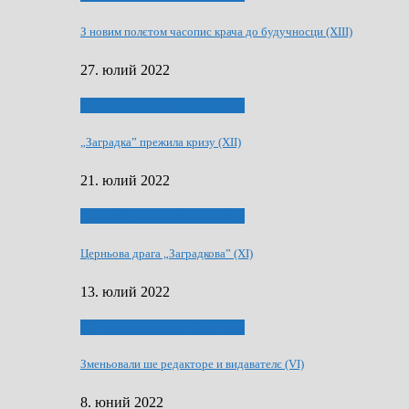
З новим полєтом часопис крача до будучносци (XIII)
27. юлий 2022
75-рочнїца часописа Заградка
„Заградка” прежила кризу (XII)
21. юлий 2022
75-рочнїца часописа Заградка
Церньова драга „Заградкова” (XI)
13. юлий 2022
75-рочнїца часописа Заградка
Зменьовали ше редакторе и видавателє (VI)
8. юний 2022