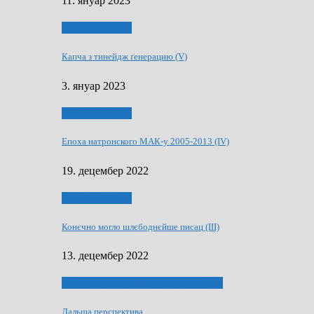
11. януар 2023
50 РОКИ МАКУ
Капча з тинейдж ґенерацию (V)
3. януар 2023
50 РОКИ МАКУ
Епоха натронского МАК-у 2005-2013 (IV)
19. децембер 2022
50 РОКИ МАКУ
Конєчно могло шлєбоднєйше писац (III)
13. децембер 2022
70 РОКИ ЧАСОПИСУ „ШВЕТЛОСЦ”
Дальша перспектива