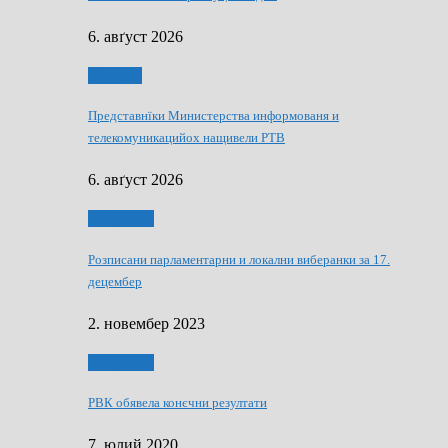
6. авґуст 2026
Дружтво
Представнїки Министерства информованя и
телекомуникацийох нащивели РТВ
6. авґуст 2026
Виберанки
Розписани парламентарни и локални виберанки за 17.
децембер
2. новембер 2023
Виберанки
РВК обявела конєчни резултати
7. юлий 2020