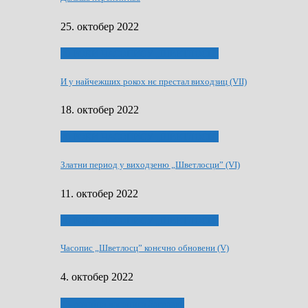
25. октобер 2022
70 РОКИ ЧАСОПИСУ „ШВЕТЛОСЦ”
И у найчежших рокох нє престал виходзиц (VII)
18. октобер 2022
70 РОКИ ЧАСОПИСУ „ШВЕТЛОСЦ”
Златни период у виходзеню „Шветлосци” (VI)
11. октобер 2022
70 РОКИ ЧАСОПИСУ „ШВЕТЛОСЦ”
Часопис „Шветлосц” конєчно обновени (V)
4. октобер 2022
75-рочнїца часописа Заградка