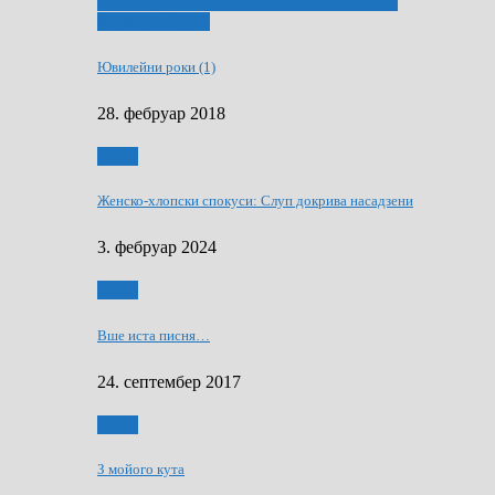
ҐУ 50. ДРАМСКОМУ МЕМОРИЯЛУ ПЕТРА
РИЗНИЧА ДЯДЇ
Ювилейни роки (1)
28. фебруар 2018
Гумор
Женско-хлопски спокуси: Слуп докрива насадзени
3. фебруар 2024
Гумор
Вше иста писня…
24. септембер 2017
Гумор
З мойого кута