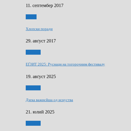
11. септембер 2017
Гумор
Хлопски поради
29. авґуст 2017
Додатки
ЕҐЗИТ 2025: Руснаци на тогорочним фестивалу
19. авґуст 2025
Додатки
Дзека важнєйша од искуства
21. юлий 2025
Додатки