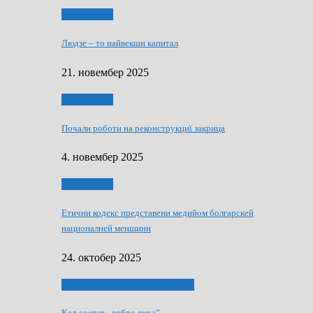
Тижньовнїк
Людзе – то найвекши капитал
21. новембер 2025
Тижньовнїк
Почали роботи на реконструкциї закрица
4. новембер 2025
Тижньовнїк
Етични кодекс представени медийом болгарскей
националней меншини
24. октобер 2025
ЯК (НЄ) СКАПАЛ РОКЕНРОЛ
Кед состав „добре диха”