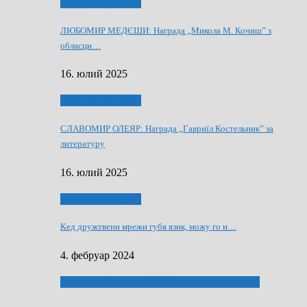
Култура и просвита
ЛЮБОМИР МЕДЄШИ: Награда „Микола М. Кочиш” з
обласци…
16. юлий 2025
Култура и просвита
СЛАВОМИР ОЛЕЯР: Награда „Гавриїл Костельник” за
литературу
16. юлий 2025
Култура и просвита
Кед дружтвени мрежи губя язик, можу го и…
4. фебруар 2024
ЛАУРЕАТИ 80 РОЧНЇЦИ НВУ РУСКЕ СЛОВО