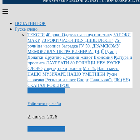
NEWSPAPER PUBLISHING INSTITUTION RUSKE SLOV
ПОЧАТНИ БОК
Руске слово
ТЕКСТИ
40 роки Оддзелєня за русинистику
50 РОКИ
МАКУ
70 РОКИ ЧАСОПИСУ „ШВЕТЛОСЦ”
75-
рочнїца часописа Заградка
ҐУ 50. ДРАМСКОМУ
МЕМОРИЯЛУ ПЕТРА РИЗНИЧА ДЯДЇ
Гумор
Додатки
Дружтво
Духовни живот
Економия
Култура и
просвита
ЛАУРЕАТИ 80 РОЧНЇЦИ НВУ РУСКЕ
СЛОВО
Людзе, роки, живот
Мозаїк
Нашо места
НАШО МУЗИЧАРЕ
НАШО УМЕТНЇКИ
Руске
словечко
Руснаци и швет
Спорт
Тижньовнїк
ЯК (НЄ)
СКАПАЛ РОКЕНРОЛ
Людзе, роки, живот
Роби тото цо люби
2. авґуст 2026
Людзе, роки, живот