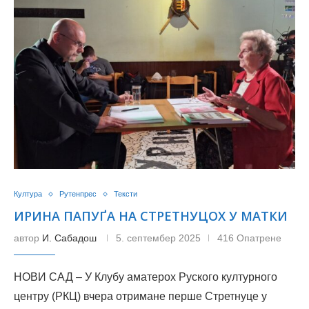
Култура
Рутенпрес
Тексти
ИРИНА ПАПУҐА НА СТРЕТНУЦОХ У МАТКИ
автор
И. Сабадош
5. септембер 2025
416 Опатрене
НОВИ САД – У Клубу аматерох Руского културного
центру (РКЦ) вчера отримане перше Стретнуце у