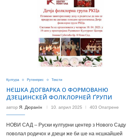
Култура
Рутенпрес
Тексти
НЄШКА ДОГВАРКА О ФОРМОВАНЮ
ДЗЕЦИНСКЕЙ ФОЛКЛОРНЕЙ ҐРУПИ
автор
Я. Дюранїн
10. април 2025
403 Опатрене
НОВИ САД – Руски културни центер з Нового Саду
поволал родичох и дзеци же би ше на нєшкайшей