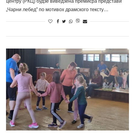
центру (РКЦ) будзе виведзена премиєра представи
„Чарни лебед” по мотивох драмского тексту…