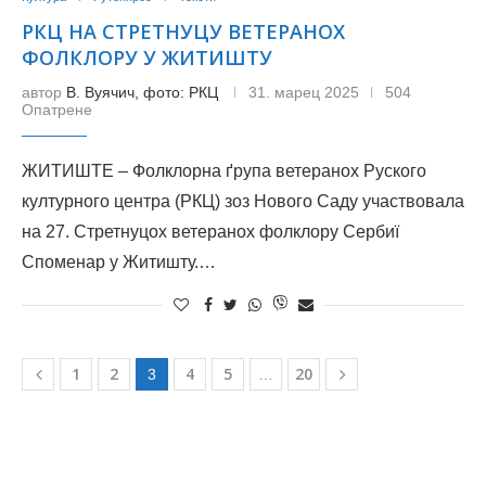
РКЦ НА СТРЕТНУЦУ ВЕТЕРАНОХ
ФОЛКЛОРУ У ЖИТИШТУ
автор
В. Вуячич, фото: РКЦ
31. марец 2025
504
Опатрене
ЖИТИШТЕ – Фолклорна ґрупа ветеранох Руского
културного центра (РКЦ) зоз Нового Саду участвовала
на 27. Стретнуцох ветеранох фолклору Сербиї
Споменар у Житишту.…
1
2
4
5
20
3
…