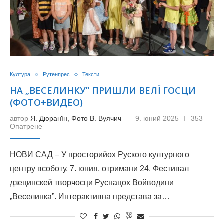
Култура
Рутенпрес
Тексти
НА „ВЕСЕЛИНКУ” ПРИШЛИ ВЕЛЇ ГОСЦИ
(ФОТО+ВИДЕО)
автор
Я. Дюранїн, Фото В. Вуячич
9. юний 2025
353
Опатрене
НОВИ САД – У просторийох Руского културного
центру всоботу, 7. юния, отримани 24. Фестивал
дзецинскей творчосци Руснацох Войводини
„Веселинка”. Интерактивна представа за…