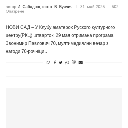
автор
И. Сабадош, фото: В. Вуячич
31. май 2025
502
Опатрене
НОВИ САД – У Клубу аматерох Руского културного
центру(РКЦ) штварток, 29 мая отримана програма
Звонимир Павлович 70, мултимедиялни вечар з
нагоди 70-рочнїци…