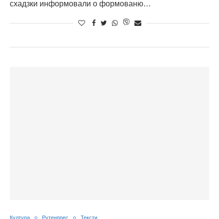
схадзки информовали о формованю…
Култура
Рутенпрес
Тексти