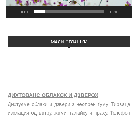
00:00
00:30
МАЛИ ОГЛАШКИ
ДИХТОВАНЄ ОБЛАКОХ И ДЗВЕРОХ
Дихтуєме облаки и дзвери з неопрен ґуму. Тирваца
изолация од витру, жими, галайку и праху. Телефон
060/50-88-433.