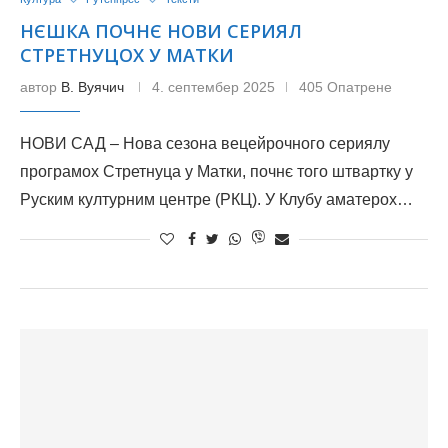
НЄШКА ПОЧНЄ НОВИ СЕРИЯЛ
СТРЕТНУЦОХ У МАТКИ
автор
В. Вуячич
4. септембер 2025
405 Опатрене
НОВИ САД – Нова сезона вецейрочного сериялу
програмох Стретнуца у Матки, почнє того штвартку у
Руским културним центре (РКЦ). У Клубу аматерох…