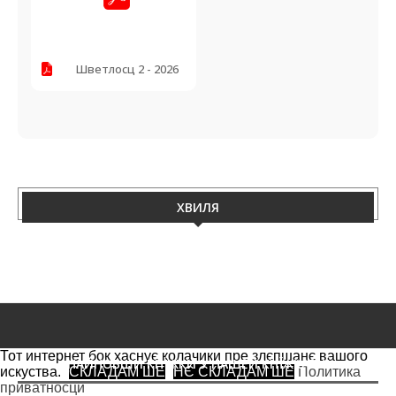
Шветлосц 2 - 2026
ХВИЛЯ
Тот интернет бок хаснує колачики пре злєпшанє вашого
НАЙНОВШИ КНЇЖКИ У НАШЕЙ КНЇЖКАРНЇ
искуства.
СКЛАДАМ ШЕ
НЄ СКЛАДАМ ШЕ
Политика
приватносци