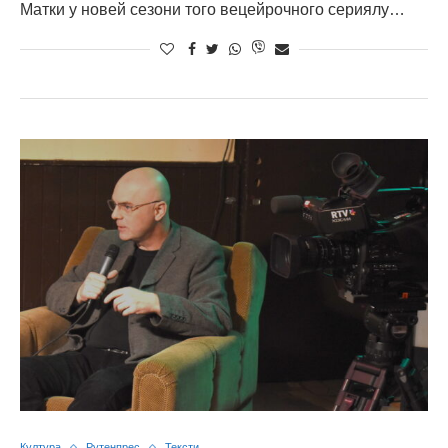
Матки у новей сезони того вецейрочного сериялу…
Култура
Рутенпрес
Тексти