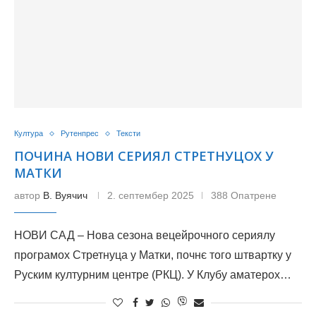
Култура
Рутенпрес
Тексти
ПОЧИНА НОВИ СЕРИЯЛ СТРЕТНУЦОХ У
МАТКИ
автор
В. Вуячич
2. септембер 2025
388 Опатрене
НОВИ САД – Нова сезона вецейрочного сериялу
програмох Стретнуца у Матки, почнє того штвартку у
Руским културним центре (РКЦ). У Клубу аматерох…