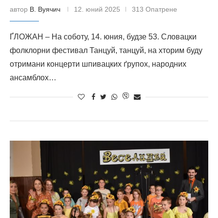
автор
В. Вуячич
12. юний 2025
313 Опатрене
ҐЛОЖАН – На соботу, 14. юния, будзе 53. Словацки
фолклорни фестивал Танцуй, танцуй, на хторим буду
отримани концерти шпивацких ґрупох, народних
ансамблох…