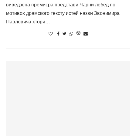
виведзена премиєра представи Чарни лебед по
мотивох драмского тексту истей назви Звонимира
Павловича хтори…