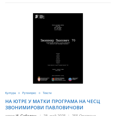
Култура
Рутенпрес
Тексти
НА ЮТРЕ У МАТКИ ПРОГРАМА НА ЧЕСЦ
ЗВОНИМИРОВИ ПАВЛОВИЧОВИ
автор
И. Сабадош
28. май 2025
255 Опатрене