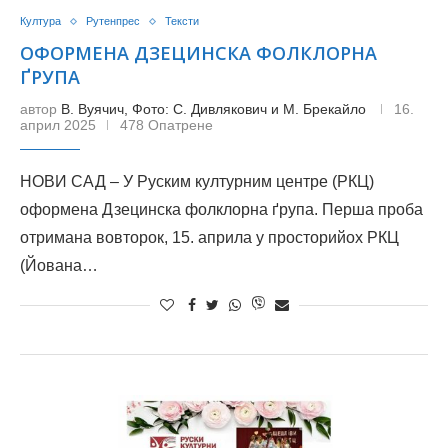
Култура
Рутенпрес
Тексти
ОФОРМЕНА ДЗЕЦИНСКА ФОЛКЛОРНА
ҐРУПА
автор
В. Вуячич, Фото: С. Дивлякович и М. Брекайло
16.
април 2025
478 Опатрене
НОВИ САД – У Руским културним центре (РКЦ)
оформена Дзецинска фолклорна ґрупа. Перша проба
отримана вовторок, 15. априла у просторийох РКЦ
(Йована…