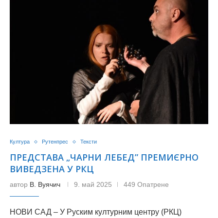
Култура
Рутенпрес
Тексти
ПРЕДСТАВА „ЧАРНИ ЛЕБЕД” ПРЕМИЄРНО
ВИВЕДЗЕНА У РКЦ
автор
В. Вуячич
9. май 2025
449 Опатрене
НОВИ САД – У Руским културним центру (РКЦ)