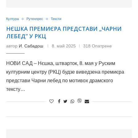
Култура
Рутенпрес
Тексти
НЄШКА ПРЕМИЄРА ПРЕДСТАВИ „ЧАРНИ
ЛЕБЕД” У РКЦ
автор
И. Сабадош
8. май 2025
318 Опатрене
НОВИ САД – Нєшка, штварток, 8. мая у Руским
културним центру (РКЦ) будзе виведзена премиєра
представи Чарни лебед по мотивох драмского
тексту…