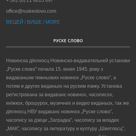
+ 381 (0) 21 6613 697
office@ruskeslovo.com
ВЕЦЕЙ / ВИШЕ / MORE
РУСКЕ СЛОВО
Новинска дїялносц Новинско-видавательней установи
„Руске слово” почала 15. юния 1945. року з
видаваньом тижньових новинох „Руске слово”, а
потим и других виданьох на руским язику. Установа
реґистрована за видаванє новинох, часописох,
кнїжкох, брошурох, музичних и видео виданьох, так же
дїялносц НВУ видаванє новинох „Руске слово”,
часопису за дзеци „Заградка”, часопису за младих
„МАК”, часопису за литературу и културу „Шветлосц”,