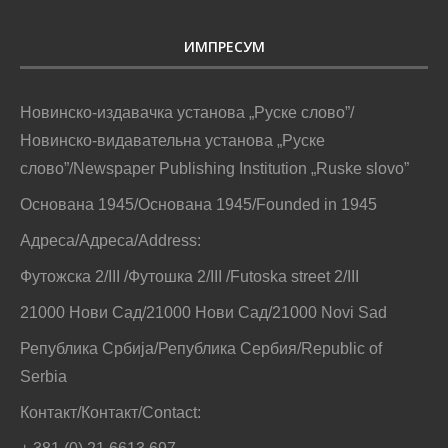
ИМПРЕСУМ
Новинско-издавачка установа „Руске слово”/
Новинско-видавательна установа „Руске
слово”/Newspaper Publishing Institution „Ruske slovo”
Основана 1945/Основана 1945/Founded in 1945
Адреса/Адреса/Address:
Футожска 2/III /Футошка 2/III /Futoska street 2/III
21000 Нови Сад/21000 Нови Сад/21000 Novi Sad
Република Србија/Република Сербия/Republic of
Serbia
Контакт/Контакт/Contact: