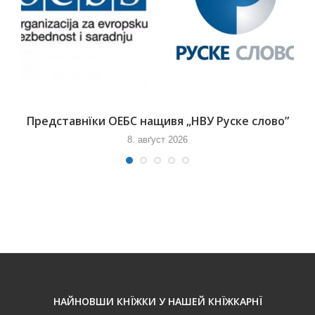
Представнїки ОЕБС нащивя „НВУ Руске слово”
8. авґуст 2026
НАЙНОВШИ КНЇЖКИ У НАШЕЙ КНЇЖКАРНЇ