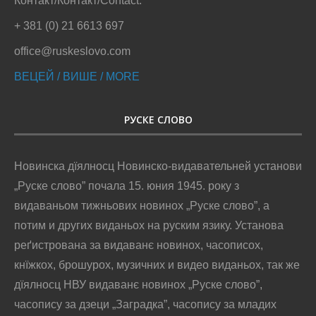
Контакт/Контакт/Contact:
+ 381 (0) 21 6613 697
office@ruskeslovo.com
ВЕЦЕЙ / ВИШЕ / MORE
РУСКЕ СЛОВО
Новинска дїялносц Новинско-видавательней установи
„Руске слово” почала 15. юния 1945. року з
видаваньом тижньових новинох „Руске слово”, а
потим и других виданьох на руским язику. Установа
реґистрована за видаванє новинох, часописох,
кнїжкох, брошурох, музичних и видео виданьох, так же
дїялносц НВУ видаванє новинох „Руске слово”,
часопису за дзеци „Заградка”, часопису за младих