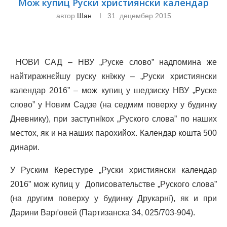
Мож купиц Руски християнски календар
автор
Шан
31. децембер 2015
НОВИ САД – НВУ „Руске слово” надпомина же
найтиражнєйшу руску кнїжку – „Руски християнски
календар 2016” – мож купиц у шедзиску НВУ „Руске
слово” у Новим Садзе (на седмим поверху у будинку
Дневнику), при заступнїкох „Руского слова” по наших
местох, як и на наших парохийох. Календар кошта 500
динари.
У Руским Керестуре „Руски християнски календар
2016” мож купиц у Дописовательстве „Руского слова”
(на другим поверху у будинку Друкарнї), як и при
Дарини Варґовей (Партизанска 34, 025/703-904).