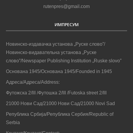
rutenpres@gmail.com
ИМПРЕСУМ
Новинско-издавачка установа „Руске слово”/
Новинско-видавательна установа „Руске
слово”/Newspaper Publishing Institution „Ruske slovo”
Основана 1945/Основана 1945/Founded in 1945
Адреса/Адреса/Address:
Футожска 2/III /Футошка 2/III /Futoska street 2/III
21000 Нови Сад/21000 Нови Сад/21000 Novi Sad
Република Србија/Република Сербия/Republic of
Serbia