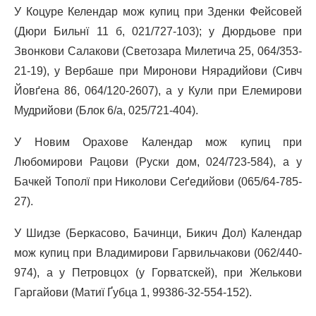
У Коцуре Келендар мож купиц при Зденки Фейсовей
(Дюри Бильнї 11 б, 021/727-103); у Дюрдьове при
Звонкови Салакови (Светозара Милетича 25, 064/353-
21-19), у Вербаше при Миронови Нярадийови (Сивч
Йовґена 86, 064/120-2607), а у Кули при Елемирови
Мудрийови (Блок 6/а, 025/721-404).
У Новим Орахове Календар мож купиц при
Любомирови Рацови (Руски дом, 024/723-584), а у
Бачкей Тополї при Николови Сеґедийови (065/64-785-
27).
У Шидзе (Беркасово, Бачинци, Бикич Дол) Календар
мож купиц при Владимирови Гарвильчакови (062/440-
974), а у Петровцох (у Горватскей), при Желькови
Гаргайови (Матиї Ґубца 1, 99386-32-554-152).