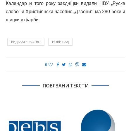
Календар и того року заєднїцки видали НВУ „Руске
слово” и Християнски часопис „Дзвони”, ма 280 боки и
шицки у фарби.
ВИДАВАТЕЛЬСТВО
НОВИ САД
0
ПОВЯЗАНИ ТЕКСТИ