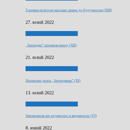
З новим полєтом часопис крача до будучносци (XIII)
27. юлий 2022
75-рочнїца часописа Заградка
„Заградка” прежила кризу (XII)
21. юлий 2022
75-рочнїца часописа Заградка
Церньова драга „Заградкова” (XI)
13. юлий 2022
75-рочнїца часописа Заградка
Зменьовали ше редакторе и видавателє (VI)
8. юний 2022