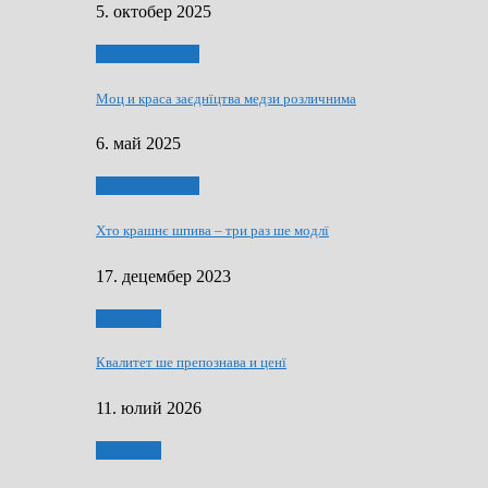
5. октобер 2025
Духовни живот
Моц и краса заєднїцтва медзи розличнима
6. май 2025
Духовни живот
Хто крашнє шпива – три раз ше модлї
17. децембер 2023
Економия
Квалитет ше препознава и ценї
11. юлий 2026
Економия