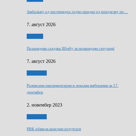
Амбалажу од пестицидох годно придац од пондзелку по…
7. авґуст 2026
Дружтво
Позарядова схадзка Штабу за позарядово ситуациї
7. авґуст 2026
Виберанки
Розписани парламентарни и локални виберанки за 17.
децембер
2. новембер 2023
Виберанки
РВК обявела конєчни резултати