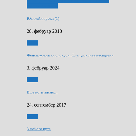
ҐУ 50. ДРАМСКОМУ МЕМОРИЯЛУ ПЕТРА
РИЗНИЧА ДЯДЇ
Ювилейни роки (1)
28. фебруар 2018
Гумор
Женско-хлопски спокуси: Слуп докрива насадзени
3. фебруар 2024
Гумор
Вше иста писня…
24. септембер 2017
Гумор
З мойого кута