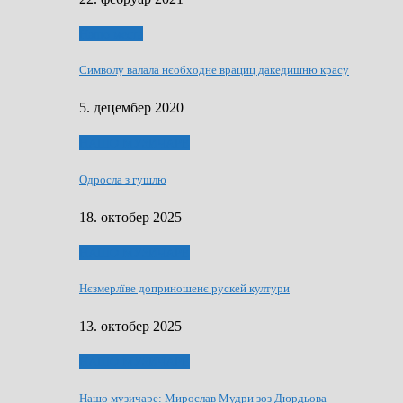
Нашо места
Символу валала нєобходне врациц дакедишню красу
5. децембер 2020
НАШО МУЗИЧАРЕ
Одросла з гушлю
18. октобер 2025
НАШО МУЗИЧАРЕ
Нєзмерлїве доприношенє рускей култури
13. октобер 2025
НАШО МУЗИЧАРЕ
Нашо музичаре: Мирослав Мудри зоз Дюрдьова