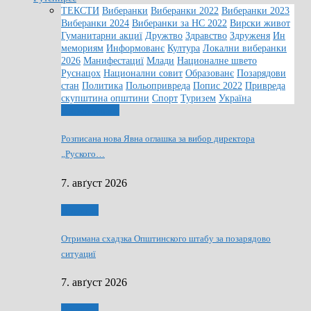
ТЕКСТИ
Виберанки
Виберанки 2022
Виберанки 2023
Виберанки 2024
Виберанки за НС 2022
Вирски живот
Гуманитарни акциї
Дружтво
Здравство
Здруженя
Ин
мемориям
Информованє
Култура
Локални виберанки
2026
Манифестациї
Млади
Националне швето
Руснацох
Национални совит
Образованє
Позарядови
стан
Политика
Польопривреда
Попис 2022
Привреда
скупштина општини
Спорт
Туризем
Україна
Информованє
Розписана нова Явна оглашка за вибор директора
„Руского…
7. авґуст 2026
Дружтво
Отримана схадзка Општинского штабу за позарядово
ситуациї
7. авґуст 2026
Дружтво