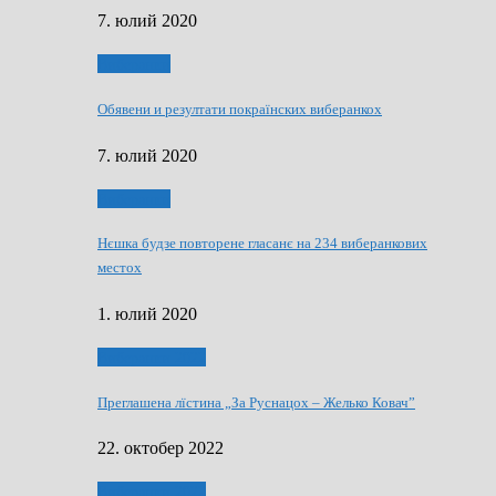
7. юлий 2020
Виберанки
Обявени и резултати покраїнских виберанкох
7. юлий 2020
Виберанки
Нєшка будзе повторене гласанє на 234 виберанкових
местох
1. юлий 2020
Виберанки 2022
Преглашена лїстина „За Руснацох – Желько Ковач”
22. октобер 2022
Виберанки 2022