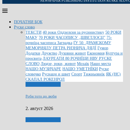
NEWSPAPER PUBLISHING INSTITUTION RUSKE SLOV
ПОЧАТНИ БОК
Руске слово
ТЕКСТИ
40 роки Оддзелєня за русинистику
50 РОКИ
МАКУ
70 РОКИ ЧАСОПИСУ „ШВЕТЛОСЦ”
75-
рочнїца часописа Заградка
ҐУ 50. ДРАМСКОМУ
МЕМОРИЯЛУ ПЕТРА РИЗНИЧА ДЯДЇ
Гумор
Додатки
Дружтво
Духовни живот
Економия
Култура и
просвита
ЛАУРЕАТИ 80 РОЧНЇЦИ НВУ РУСКЕ
СЛОВО
Людзе, роки, живот
Мозаїк
Нашо места
НАШО МУЗИЧАРЕ
НАШО УМЕТНЇКИ
Руске
словечко
Руснаци и швет
Спорт
Тижньовнїк
ЯК (НЄ)
СКАПАЛ РОКЕНРОЛ
Людзе, роки, живот
Роби тото цо люби
2. авґуст 2026
Людзе, роки, живот