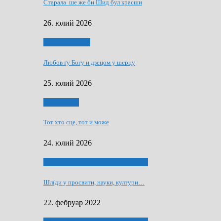
Старала ше же би Шид бул красши
26. юлий 2026
Духовни живот
Любов ґу Богу и дзецом у шерцу
25. юлий 2026
Руске слово
Тот хто сце, тот и може
24. юлий 2026
40 роки Оддзелєня за русинистику
Шлїди у просвити, науки, култури…
22. фебруар 2022