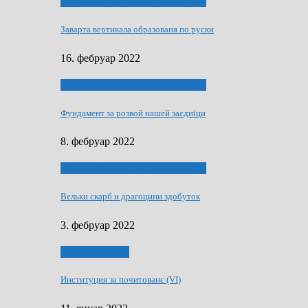
40 роки Оддзелєня за русинистику
Заварта вертикала образованя по руски
16. фебруар 2022
40 роки Оддзелєня за русинистику
Фундамент за розвой нашей заєднїци
8. фебруар 2022
40 роки Оддзелєня за русинистику
Вельки скарб и драгоцини здобуток
3. фебруар 2022
50 РОКИ МАКУ
Институция за почитованє (VI)