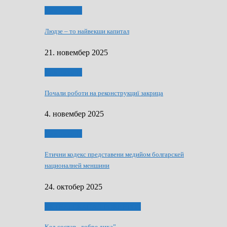
Тижньовнїк
Людзе – то найвекши капитал
21. новембер 2025
Тижньовнїк
Почали роботи на реконструкциї закрица
4. новембер 2025
Тижньовнїк
Етични кодекс представени медийом болгарскей
националней меншини
24. октобер 2025
ЯК (НЄ) СКАПАЛ РОКЕНРОЛ
Кед состав „добре диха”