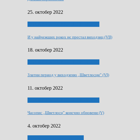
25. октобер 2022
70 РОКИ ЧАСОПИСУ „ШВЕТЛОСЦ”
И у найчежших рокох нє престал виходзиц (VII)
18. октобер 2022
70 РОКИ ЧАСОПИСУ „ШВЕТЛОСЦ”
Златни период у виходзеню „Шветлосци” (VI)
11. октобер 2022
70 РОКИ ЧАСОПИСУ „ШВЕТЛОСЦ”
Часопис „Шветлосц” конєчно обновени (V)
4. октобер 2022
75-рочнїца часописа Заградка