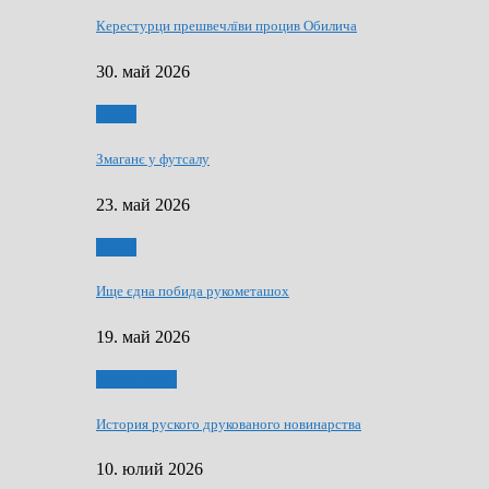
Керестурци прешвечлїви процив Обилича
30. май 2026
Спорт
Змаганє у футсалу
23. май 2026
Спорт
Ище єдна побида рукометашох
19. май 2026
Тижньовнїк
История руского друкованого новинарства
10. юлий 2026