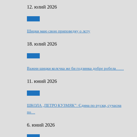
12. юлий 2026
Мозаїк
Шицки маю свою приповедку о лєту
18. юлий 2026
Мозаїк
Важни шицки колєчка же би годзинка добре робела……
11. юний 2026
Мозаїк
ШКОЛА „ПЕТРО КУЗМЯК”: Єдина по руски, сучасна
по…
6. юний 2026