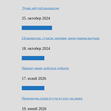
Чувар забутей прешлосци
25. октобер 2024
НАШО УМЕТНЇКИ
Єй малярство сучасне, интимне, виглєдовацки валушне
18. октобер 2024
Руске словечко
Приклад знаня, роботи и доброти
17. юлий 2026
Руске словечко
Приповедки хтори путую од етру по папер
19. юний 2026