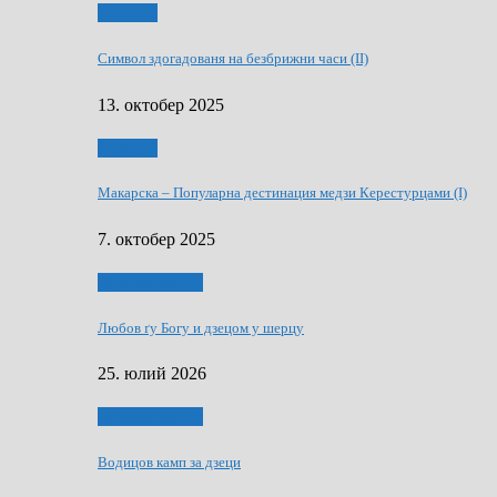
Дружтво
Символ здогадованя на безбрижни часи (II)
13. октобер 2025
Дружтво
Макарскa – Популарна дестинация медзи Керестурцами (I)
7. октобер 2025
Духовни живот
Любов ґу Богу и дзецом у шерцу
25. юлий 2026
Духовни живот
Водицов камп за дзеци