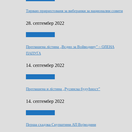
Тирваю пририхтованя за виберанки за национални совити
28. септембер 2022
Виберанки 2022
Преглашена лїстина „Вєдно за Войводину” – ОЛЕНА
ПАПУҐА
14. септембер 2022
Виберанки 2022
Преглашена и лїстина „Русинска будућност”
14. септембер 2022
Виберанки 2023
Перша схадзка Скупштини АП Војводини