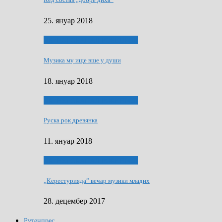
25. януар 2018
ЯК (НЄ) СКАПАЛ РОКЕНРОЛ
Музика му ище вше у души
18. януар 2018
ЯК (НЄ) СКАПАЛ РОКЕНРОЛ
Руска рок древянка
11. януар 2018
ЯК (НЄ) СКАПАЛ РОКЕНРОЛ
„Керестурияда” вечар музики младих
28. децембер 2017
Рутенпрес