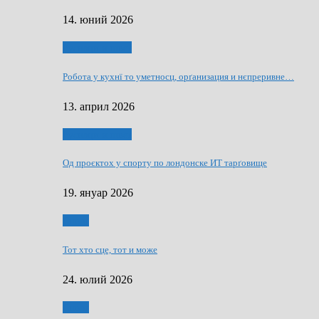
14. юний 2026
Руснаци и швет
Робота у кухнї то уметносц, орґанизация и нєпреривне…
13. април 2026
Руснаци и швет
Од проєктох у спорту по лондонске ИТ тарґовище
19. януар 2026
Спорт
Тот хто сце, тот и може
24. юлий 2026
Спорт