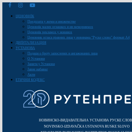
ЦЕНОВНЇК
Предплата у жеми и иножемстве
Ценовнїк малих оглашкох и ин мемориямох
Ценовнїк рекламох у новинох
Ценовник огласа правних лица у новинама “Руске слово” формат A4
ДИҐИТАЛИЗАЦИЯ
УСТАНОВА
Подаци о броју запослених и ангажованих лица
О Установи
Заняти у Установи
Јавне набавке
Акти
ЕТИЧНИ КОДЕКС
НОВИНСКО-ВИДАВАТЕЛЬНА УСТАНОВА РУСКЕ СЛО
NOVINSKO-IZDAVAČKA USTANOVA RUSKE SLOVO