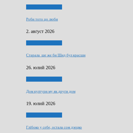
Людзе, роки, живот
Роби тото цо люби
2. авґуст 2026
Людзе, роки, живот
Старала ше же би Шид бул красши
26. юлий 2026
Людзе, роки, живот
Дом култури му як други дом
19. юлий 2026
Людзе, роки, живот
Глїбоко у себе, остала сом дзецко