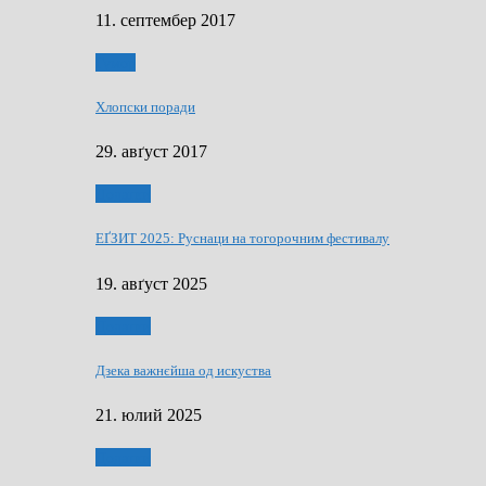
11. септембер 2017
Гумор
Хлопски поради
29. авґуст 2017
Додатки
ЕҐЗИТ 2025: Руснаци на тогорочним фестивалу
19. авґуст 2025
Додатки
Дзека важнєйша од искуства
21. юлий 2025
Додатки