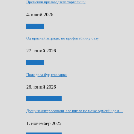
Пременки прилагодзела тарґовищу
4. юлий 2026
Економия
Од празней загради, по профитабилну оазу
27. юний 2026
Економия
Пожадала буц пчоларка
26. юний 2026
Култура и просвита
Дзеци заинтересовани, алє школа нє може одменїц дом…
1. новембер 2025