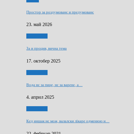
Мозаїк
Простор за роздумованє и предумованє
23. май 2026
Нашо места
За и процив, вична тема
17. октобер 2025
Нашо места
Вода нє за пице, нє за варeнє, a…
4. април 2025
Нашо места
Кед иншак нє мож, валалски лїкаре одменюю и…
22. фебруар 2021