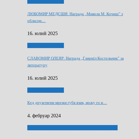
Култура и просвита
ЛЮБОМИР МЕДЄШИ: Награда „Микола М. Кочиш” з
обласци…
16. юлий 2025
Култура и просвита
СЛАВОМИР ОЛЕЯР: Награда „Гавриїл Костельник” за
литературу
16. юлий 2025
Култура и просвита
Кед дружтвени мрежи губя язик, можу го и…
4. фебруар 2024
ЛАУРЕАТИ 80 РОЧНЇЦИ НВУ РУСКЕ СЛОВО