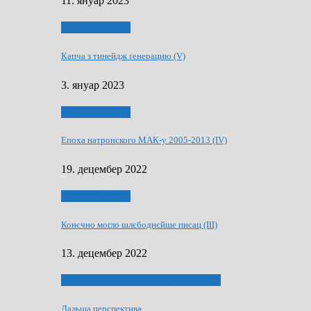
11. януар 2023
50 РОКИ МАКУ
Капча з тинейдж ґенерацию (V)
3. януар 2023
50 РОКИ МАКУ
Епоха натронского МАК-у 2005-2013 (IV)
19. децембер 2022
50 РОКИ МАКУ
Конєчно могло шлєбоднєйше писац (III)
13. децембер 2022
70 РОКИ ЧАСОПИСУ „ШВЕТЛОСЦ”
Дальша перспектива