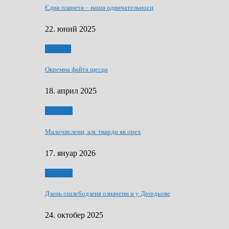
Єдна планета – наша одвичательносц
22. юний 2025
Додатки
Окремна файта щесца
18. април 2025
Дружтво
Малочислени, алє тварди як орех
17. януар 2026
Дружтво
Дзень ошлєбодзеня означени и у Дюрдьове
24. октобер 2025