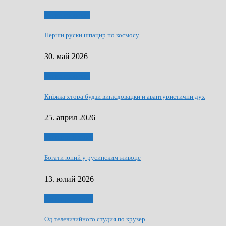
Руске словечко
Перши руски шпацир по космосу
30. май 2026
Руске словечко
Кнїжка хтора будзи виглєдовацки и авантуристични дух
25. април 2026
Руснаци и швет
Богати юний у русинским живоце
13. юлий 2026
Руснаци и швет
Од телевизийного студия по крузер