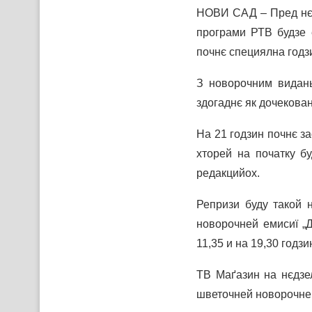
НОВИ САД – Пред нєш
програми РТВ будзе 
почнє специялна годз
З новорочним видань
здогаднє як дочекова
На 21 годзин почнє з
хторей на початку бу
редакцийох.
Репризи буду такой н
новорочней емисиї „Д
11,35 и на 19,30 годзи
ТВ Маґазин на нєдзел
шветочней новорочне