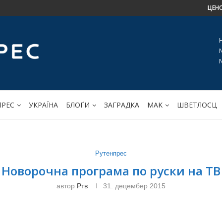
ЦЕН
ПРЕС
УКРАЇНА
БЛОҐИ
ЗАГРАДКА
МАK
ШВЕТЛОСЦ
Рутенпрес
Новорочна програма по руски на ТВ
автор
Ртв
31. децембер 2015