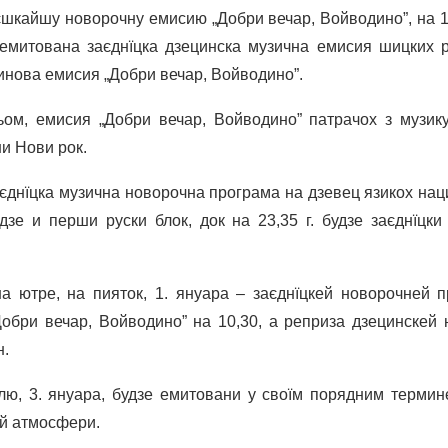
кайшу новорочну емисию „Добри вечар, Войводино”, на 19
емитована заєднїцка дзецинска музична емисия шицких ре
инова емисия „Добри вечар, Войводино”.
ом, емисия „Добри вечар, Войводино” патрачох з музик
ни Нови рок.
аєднїцка музична новорочна програма на дзевец язикох на
дзе и перши руски блок, док на 23,35 г. будзе заєднїцк
а ютре, на пияток, 1. януара – заєднїцкей новорочней п
обри вечар, Войводино” на 10,30, а реприза дзецинскей
н.
ю, 3. януара, будзе емитовани у своїм порядним терминє
й атмосфери.