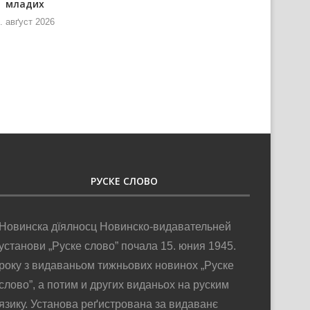
младих
информованя и
телекомуникацийох нащивели
. авґуст 2026
РТВ
6. авґуст 2026
РУСКЕ СЛОВО
Новинска дїялносц Новинско-видавательней
установи „Руске слово” почала 15. юния 1945.
року з видаваньом тижньових новинох „Руске
слово”, а потим и других виданьох на руским
язику. Установа реґистрована за видаванє