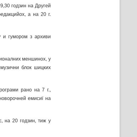
,30 годзин на Другей
дакцийох, а на 20 г.
у и гумором з архиви
ционалних меншинох, у
и музични блок шицких
рограми рано на 7 г.,
 новорочней емисиї на
, на 20 годзин, тиж у