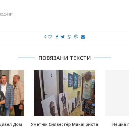
ВОДИНИ
0
ПОВЯЗАНИ ТЕКСТИ
щивел Дом
Уметнїк Силвестер Макаї рихта
Нєшка 