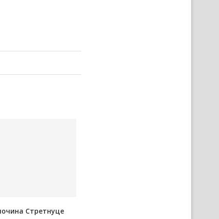
почина Стретнуце
Представнїки Министерства