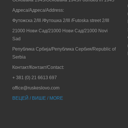
Адреса/Адреса/Address:
Футожска 2/III /Футошка 2/III /Futoska street 2/III
21000 Нови Сад/21000 Нови Сад/21000 Novi
Sad
Република Србија/Република Сербия/Republic of
Serbia
Контакт/Контакт/Contact:
+ 381 (0) 21 6613 697
office@ruskeslovo.com
ВЕЦЕЙ / ВИШЕ / MORE