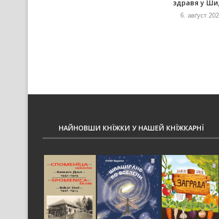
здравя у Ши
6. авґуст 2026
и
6. авґуст 20
НАЙНОВШИ КНЇЖКИ У НАШЕЙ КНЇЖКАРНЇ