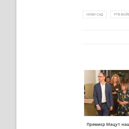
НОВИ САД
РТВ ВОЙ
У новим Руским слове
Премиєр Мацут на