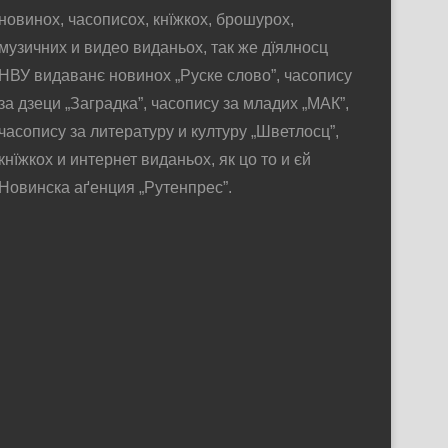
новинох, часописох, кнїжкох, брошурох,
музичних и видео виданьох, так же дїялносц
НВУ видаванє новинох „Руске слово”, часопису
за дзеци „Заградка”, часопису за младих „МАК”,
часопису за литературу и културу „Шветлосц”,
кнїжкох и интернет виданьох, як цо то и єй
Новинска аґенция „Рутенпрес”.