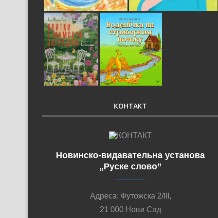
КОНТАКТ
Новинско-видавательна установа
„Руске слово”
Адреса: Футожска 2/III,
21 000 Нови Сад