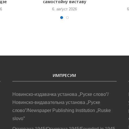
дзе
самостойну виставу
26
6. авґуст 2026
6
ИМПРЕСУМ
Новинско-издавачка установа „Руске слово”/
Новинско-видавательна установа „Руске
слово”/Newspaper Publishing Institution „Ruske
slovo”
Основана 1945/Основана 1945/Founded in 1945