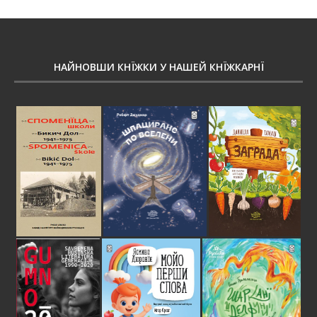
НАЙНОВШИ КНЇЖКИ У НАШЕЙ КНЇЖКАРНЇ