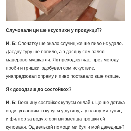
Случовали ци ше нєуспихи у продукциї?
И. Б
:
Спочатку ше знало случиц же ше пиво нє удало.
Даєдну туру ше попило, а з даєдну сом залял
мацерово мушкатли. Як преходзел час, през методу
проби и гришки, здобувал сом искуствиє,
унапредзовал опрему и пиво поставало вше лєпше.
Як доходзиш до состойкох?
И. Б
:
Векшину состойкох купуєм онлайн. Цо ше дотика
води, углавним ю купуєм у дутяну, а у плану ми купиц
и филтер за воду хтори ми зменша трошки єй
купованя. Од велькей помоци ми бул и мой дакедишнї