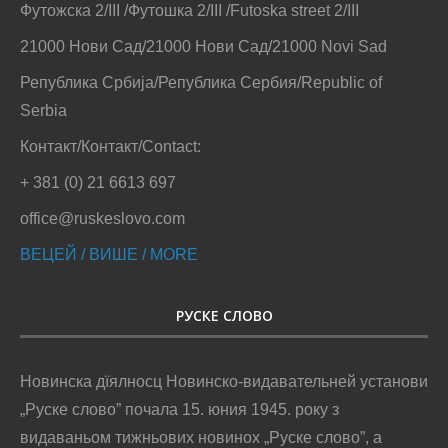
Футожска 2/III /Футошка 2/III /Futoska street 2/III
21000 Нови Сад/21000 Нови Сад/21000 Novi Sad
Република Србија/Република Сербия/Republic of
Serbia
Контакт/Контакт/Contact:
+ 381 (0) 21 6613 697
office@ruskeslovo.com
ВЕЦЕЙ / ВИШЕ / MORE
РУСКЕ СЛОВО
Новинска дїялносц Новинско-видавательней установи
„Руске слово” почала 15. юния 1945. року з
видаваньом тижньових новинох „Руске слово”, а