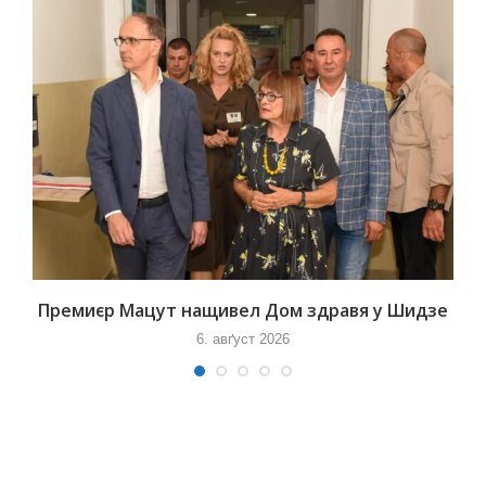
Премиєр Мацут нащивел Дом здравя у Шидзе
6. авґуст 2026