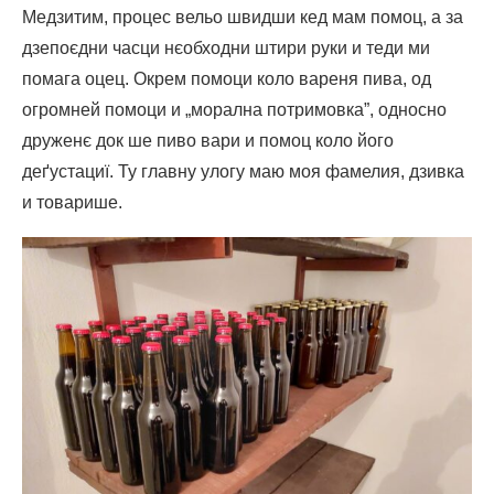
Медзитим, процес вельо швидши кед мам помоц, а за
дзепоєдни часци нєобходни штири руки и теди ми
помага оцец. Окрем помоци коло вареня пива, од
огромней помоци и „морална потримовка”, односно
друженє док ше пиво вари и помоц коло його
деґустациї. Ту главну улогу маю моя фамелия, дзивка
и товарише.