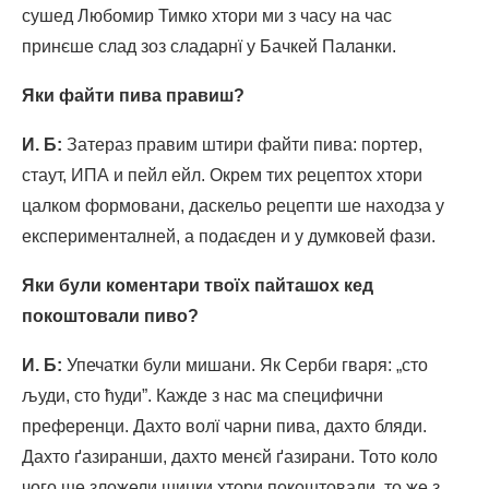
сушед Любомир Тимко хтори ми з часу на час
принєше слад зоз сладарнї у Бачкей Паланки.
Яки файти пива правиш?
И. Б
:
Затераз правим штири файти пива: портер,
стаут, ИПА и пейл ейл. Окрем тих рецептох хтори
цалком формовани, даскельо рецепти ше находза у
експерименталней, а подаєден и у думковей фази.
Яки були коментари твоїх пайташох кед
покоштовали пиво?
И. Б
:
Упечатки були мишани. Як Серби гваря: „сто
људи, сто ћуди”. Кажде з нас ма специфични
преференци. Дахто волї чарни пива, дахто бляди.
Дахто ґазиранши, дахто менєй ґазирани. Тото коло
чого ше зложели шицки хтори покоштовали, то же з