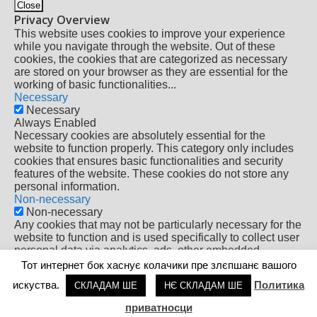
Close
Privacy Overview
This website uses cookies to improve your experience
while you navigate through the website. Out of these
cookies, the cookies that are categorized as necessary
are stored on your browser as they are essential for the
working of basic functionalities
...
Necessary
Necessary
Always Enabled
Necessary cookies are absolutely essential for the
website to function properly. This category only includes
cookies that ensures basic functionalities and security
features of the website. These cookies do not store any
personal information.
Non-necessary
Non-necessary
Any cookies that may not be particularly necessary for the
website to function and is used specifically to collect user
personal data via analytics, ads, other embedded
contents are termed as non-necessary cookies. It is
Тот интернет бок хаснує колачики пре злєпшанє вашого
mandatory to procure user consent prior to running these
искуства.
Политика
СКЛАДАМ ШЕ
НЄ СКЛАДАМ ШЕ
cookies on your website.
SAVE & ACCEPT
приватносци