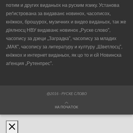
потим и других виданьох на руским язику. Установа
реґистрована за видаванє новинох, часописох,
кнїжкох, брошурох, музичних и видео виданьох, так же
дїялносц НВУ видаванє новинох „Руске слово”,
часопису за дзеци „Заградка”, часопису за младих
„МАК”, часопису за литературу и културу „Шветлосц”,
кнїжкох и интернет виданьох, як цо то и єй Новинска
аґенция „Рутенпрес”.
@2016 - РУСКЕ СЛОВО
НА ПОЧАТОК