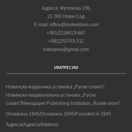
Адреса: Футожска 2/III,
21 000 Нови Сад
E-mail: office@ruskeslovo.com
+381(21)6613-697
+381(25)703-311
rutenpres@gmail.com
ИМПРЕСУМ
Новинско-издавачка установа „Руске слово”/
Новинско-видавательна установа „Руске
слово”/Newspaper Publishing Institution „Ruske slovo”
Основана 1945/Основана 1945/Founded in 1945
Адреса/Адреса/Address: