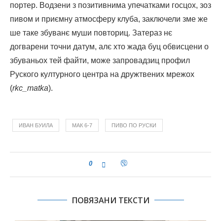
портер. Водзени з позитивнима упечатками госцох, зоз
пивом и приємну атмосферу клуба, заключели зме же
ше таке збуванє муши повториц. Затераз нє
догварени точни датум, алє хто жада буц обвисцени о
збуваньох тей файти, може запровадзиц профил
Руского културного центра на дружтвених мрежох
(
rkc_matka
).
ИВАН БУИЛА
МАК 6-7
ПИВО ПО РУСКИ
0
ПОВЯЗАНИ ТЕКСТИ