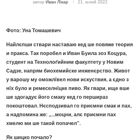
автор
Иван Лїкар
21. юлий 2022
Фото: Уна Томашевич
Найлєпши ствари наставаю кед ше повяже теория
и пракса. Так поробел и Иван Буила зоз Коцура,
студент на Технолоґийним факултету у Новим
Садзе, напрям биохемийске инженєрство. Живот
у варошу му оможлївел нови искуствия, а єдно з
нїх було и ремеселнїцке пиво. Як гвари, ище вше
ше здогадує його смаку кед го першираз
покоштовал. Нєсподзивал го приємни смак и пах,
а надпомина же: „.
.
.моцни, алє приємни пах
хмелю ми ше такой попачел”.
Як шицко почало?