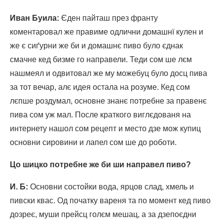
Иван Буила
:
Єден пайташ през франту
коментаровал же правиме одлични домашнї кулен и
же є сиґурни же би и домашнє пиво було єднак
смачне кед бизме го направели. Теди сом ше лєм
нашмеял и одвитовал же му можебуц було досц пива
за тот вечар, алє идея остала на розуме. Кед сом
лєпше роздумал, основне знанє потребне за правенє
пива сом уж мал. После краткого виглєдованя на
интернету нашол сом рецепт и место дзе мож купиц
основни сировини и лапел сом ше до роботи.
Цо шицко потребне же би ши направел пиво?
И. Б
:
Основни состойки вода, ярцов слад, хмель и
пивски квас. Од початку вареня та по момент кед пиво
дозреє, муши прейсц голєм мешац, а за дзепоєдни