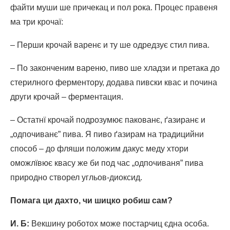
файти муши ше причекац и пол рока. Процес правеня
ма три крочаї:
– Перши крочай варенє и ту ше одредзує стил пива.
– По законченим вареню, пиво ше хладзи и претака до
стерилного ферментору, додава пивски квас и почина
други крочай – ферментация.
– Остатнї крочай подрозумює пакованє, ґазиранє и
„одпочиванє” пива. Я пиво ґазирам на традицийни
способ – до фляши положим дакус меду хтори
оможлївює квасу же би под час „одпочиваня” пива
природно створел угльов-диоксид.
Помага ци дахто, чи шицко робиш сам?
И. Б
:
Векшину роботох може постарчиц єдна особа.