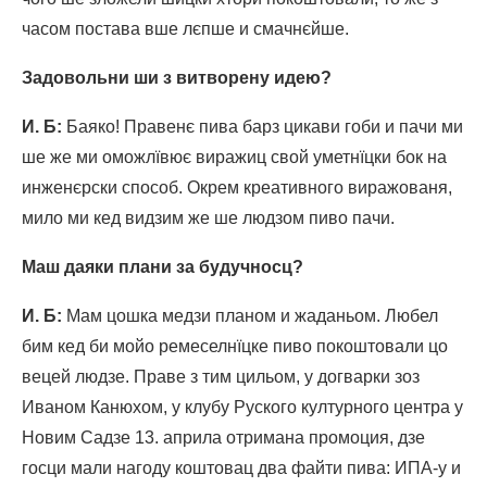
часом постава вше лєпше и смачнєйше.
Задовольни ши з витворену идею?
И. Б
:
Баяко! Правенє пива барз цикави гоби и пачи ми
ше же ми оможлївює виражиц свой уметнїцки бок на
инженєрски способ. Окрем креативного виражованя,
мило ми кед видзим же ше людзом пиво пачи.
Маш даяки плани за будучносц?
И. Б
:
Мам цошка медзи планом и жаданьом. Любел
бим кед би мойо ремеселнїцке пиво покоштовали цо
вецей людзе. Праве з тим цильом, у догварки зоз
Иваном Канюхом, у клубу Руского културного центра у
Новим Садзе 13. априла отримана промоция, дзе
госци мали нагоду коштовац два файти пива: ИПА-у и