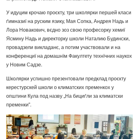
У идуцим крочаю проєкту, три школярки першей класи
ґимназиї на руским язику, Мая Сопка, Андрея Надь и
Лора Новакович, вєдно зоз свою професорку хемиї
Ясмину Надь и директорку школи Наталию Будински,
провадзели викладанє, а потим участвовали и на
конференциї на домашнїм Факултету технїчних наукох
у Новим Садзе.
Школярки успишно презентовали предклад проєкту
керестурскей школи о климатских пременкох у
општини Кула под назву „На бициґли за климатски
пременки”.