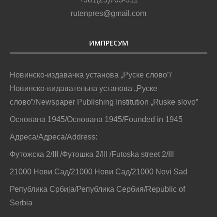
rutenpres@gmail.com
ИМПРЕСУМ
Новинско-издавачка установа „Руске слово”/
Новинско-видавательна установа „Руске
слово”/Newspaper Publishing Institution „Ruske slovo”
Основана 1945/Основана 1945/Founded in 1945
Адреса/Адреса/Address:
Футожска 2/III /Футошка 2/III /Futoska street 2/III
21000 Нови Сад/21000 Нови Сад/21000 Novi Sad
Република Србија/Република Сербия/Republic of
Serbia