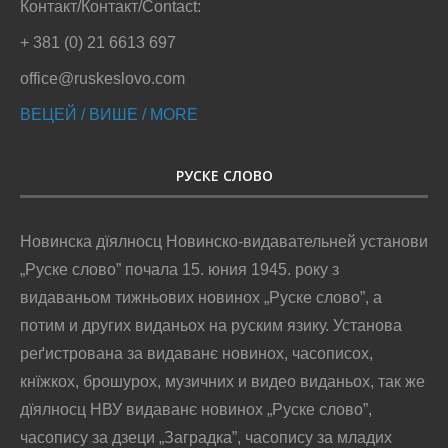
Контакт/Контакт/Contact:
+ 381 (0) 21 6613 697
office@ruskeslovo.com
ВЕЦЕЙ / ВИШЕ / MORE
РУСКЕ СЛОВО
Новинска дїялносц Новинско-видавательней установи
„Руске слово” почала 15. юния 1945. року з
видаваньом тижньових новинох „Руске слово”, а
потим и других виданьох на руским язику. Установа
реґистрована за видаванє новинох, часописох,
кнїжкох, брошурох, музичних и видео виданьох, так же
дїялносц НВУ видаванє новинох „Руске слово”,
часопису за дзеци „Заградка”, часопису за младих