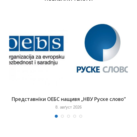
Представнїки ОЕБС нащивя „НВУ Руске слово”
8. авґуст 2026