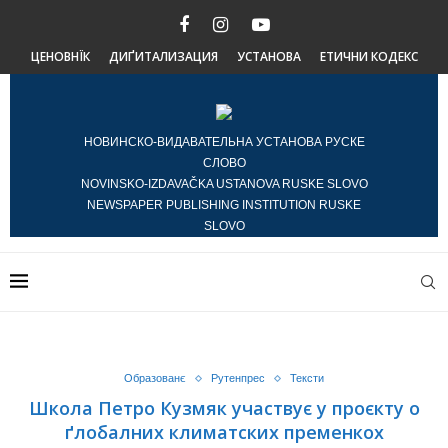
ЦЕНОВНЇК
ДИҐИТАЛИЗАЦИЯ
УСТАНОВА
ЕТИЧНИ КОДЕКС
НОВИНСКО-ВИДАВАТЕЛЬНА УСТАНОВА РУСКЕ
СЛОВО
NOVINSKO-IZDAVAČKA USTANOVA RUSKE SLOVO
NEWSPAPER PUBLISHING INSTITUTION RUSKE
SLOVO
Образованє
Рутенпрес
Тексти
Школа Петро Кузмяк участвує у проєкту о
ґлобалних климатских пременкох