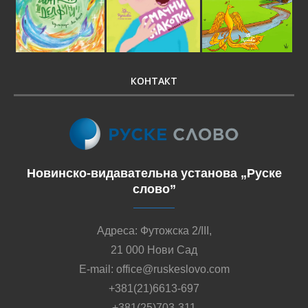
КОНТАКТ
Новинско-видавательна установа „Руске
слово”
Адреса: Футожска 2/III,
21 000 Нови Сад
E-mail: office@ruskeslovo.com
+381(21)6613-697
+381(25)703-311