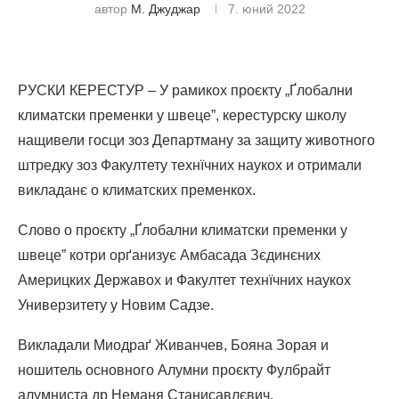
автор
М. Джуджар
7. юний 2022
РУСКИ КЕРЕСТУР – У рамикох проєкту „Ґлобални
климатски пременки у швеце”, керестурску школу
нащивели госци зоз Департману за защиту животного
штредку зоз Факултету технїчних наукох и отримали
викладанє о климатских пременкох.
Слово о проєкту „Ґлобални климатски пременки у
швеце” котри орґанизує Амбасада Зєдинєних
Америцких Державох и Факултет технїчних наукох
Универзитету у Новим Садзе.
Викладали Миодраґ Живанчев, Бояна Зорая и
ношитель основного Алумни проєкту Фулбрайт
алумниста др Неманя Станисавлєвич.