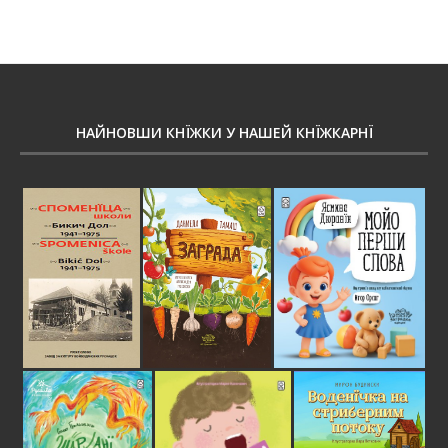
НАЙНОВШИ КНЇЖКИ У НАШЕЙ КНЇЖКАРНЇ