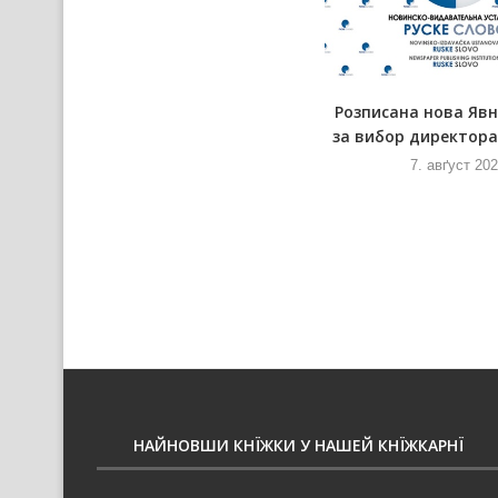
а
Пре африцку чуму одказана и
Розписана нова Яв
Ловарска ґулашияда
за вибор директора 
7. авґуст 2026
7. авґуст 20
НАЙНОВШИ КНЇЖКИ У НАШЕЙ КНЇЖКАРНЇ