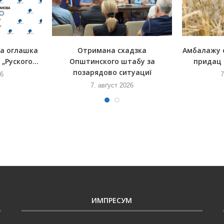
на оглашка
Отримана схадзка
Амбалажу 
„Руского...
Општинского штабу за
придац 
позарядово ситуациї
26
7
7. авґуст 2026
ИМПРЕСУМ