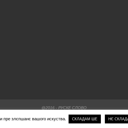
@2016 - РУСКЕ СЛОВО
ки пре злєпшанє вашого искуства.
СКЛАДАМ ШЕ
НЄ СКЛАД
НА ПОЧАТОК