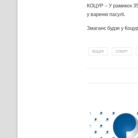
КОЦУР – У рамикох 35
у вареню пасулї.
Змаганє будзе у Коцур
КОЦУР
СПОРТ