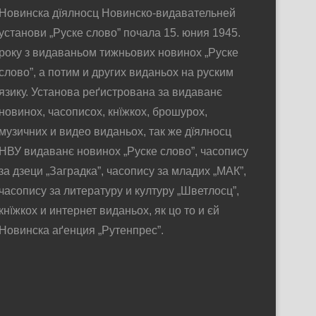
Новинска дїялносц Новинско-видавательней
установи „Руске слово” почала 15. юния 1945.
року з видаваньом тижньових новинох „Руске
слово”, а потим и других виданьох на руским
язику. Установа реґистрована за видаванє
новинох, часописох, кнїжкох, брошурох,
музичних и видео виданьох, так же дїялносц
НВУ видаванє новинох „Руске слово”, часопису
за дзеци „Заградка”, часопису за младих „МАК”,
часопису за литературу и културу „Шветлосц”,
кнїжкох и интернет виданьох, як цо то и єй
Новинска аґенция „Рутенпрес”.