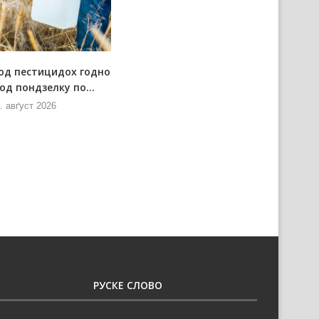
од пестицидох годно
Позарядова схадзка Штабу за
од пондзелку по...
позарядово ситуациї
. авґуст 2026
7. авґуст 2026
РУСКЕ СЛОВО