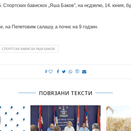
. Спортских бавискох „Яша Баков”, на нєдзелю, 14. юния, б
е, на Пелетовим салашу, а почнє на 9 годзин.
СПОРТСКИ БАВИСКА ЯША БАКОВ
0
ПОВЯЗАНИ ТЕКСТИ