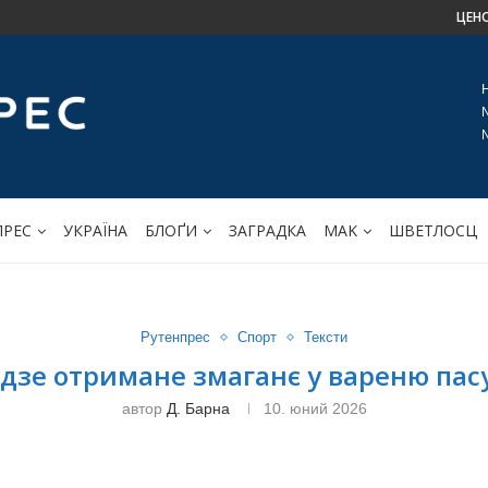
ЦЕН
ПРЕС
УКРАЇНА
БЛОҐИ
ЗАГРАДКА
МАK
ШВЕТЛОСЦ
Рутенпрес
Спорт
Тексти
дзе отримане змаганє у вареню пас
автор
Д. Барна
10. юний 2026