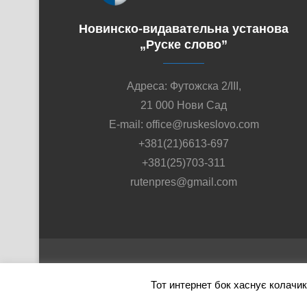
Новинско-видавательна установа
„Руске слово”
Адреса: Футожска 2/III,
21 000 Нови Сад
E-mail: office@ruskeslovo.com
+381(21)6613-697
+381(25)703-311
rutenpres@gmail.com
Тот интернет бок хаснує колачи