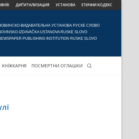
ОВНЇК
ДИҐИТАЛИЗАЦИЯ
УСТАНОВА
ЕТИЧНИ КОДЕКС
НОВИНСКО-ВИДАВАТЕЛЬНА УСТАНОВА РУСКЕ СЛОВО
NOVINSKO-IZDAVAČKA USTANOVA RUSKE SLOVO
NEWSPAPER PUBLISHING INSTITUTION RUSKE SLOVO
KНЇЖКАРНЯ
ПОСМЕРТНИ ОГЛАШКИ
улї