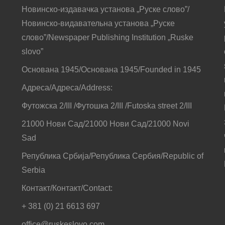
Новинско-издавачка установа „Руске слово”/
Новинско-видавательна установа „Руске
слово”/Newspaper Publishing Institution „Ruske
slovo”
Основана 1945/Основана 1945/Founded in 1945
Адреса/Адреса/Address:
Футожска 2/III /Футошка 2/III /Futoska street 2/III
21000 Нови Сад/21000 Нови Сад/21000 Novi
Sad
Република Србија/Република Сербия/Republic of
Serbia
Контакт/Контакт/Contact:
+ 381 (0) 21 6613 697
office@ruskeslovo.com