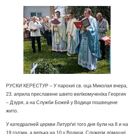
РУСКИ КЕРЕСТУР – У парохиї св. оца Миколая вчера,
23. априла преславене швето велїкомученїка Георгия
– Дзуря, а на Служби Божей у Водици пошвецене
жито.
У катедралней церкви Литурґиї того дня були на 8 и на
19 годзин, а велька на 10 у Водици. Служели домашнї