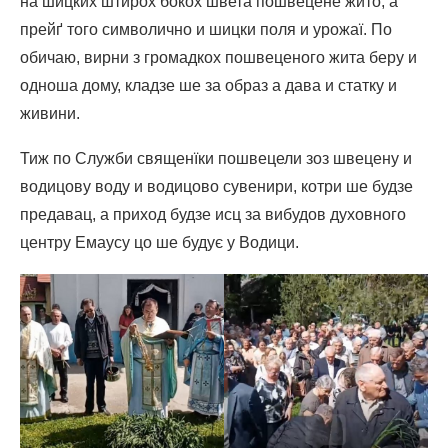
на шицких штирох бокох швета пошвецене жито, а
прейґ того символично и шицки поля и урожаї. По
обичаю, вирни з громадкох пошвеценого жита беру и
одноша дому, кладзе ше за образ а дава и статку и
живини.
Тиж по Служби священїки пошвецели зоз швецену и
водицову воду и водицово сувенири, котри ше будзе
предавац, а приход будзе исц за вибудов духовного
центру Емаусу цо ше будує у Водици.