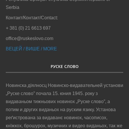
Serbia
Контакт/Контакт/Contact:
+ 381 (0) 21 6613 697
office@ruskeslovo.com
ВЕЦЕЙ / ВИШЕ / MORE
РУСКЕ СЛОВО
Новинска дїялносц Новинско-видавательней установи
„Руске слово” почала 15. юния 1945. року з
видаваньом тижньових новинох „Руске слово”, а
потим и других виданьох на руским язику. Установа
реґистрована за видаванє новинох, часописох,
кнїжкох, брошурох, музичних и видео виданьох, так же