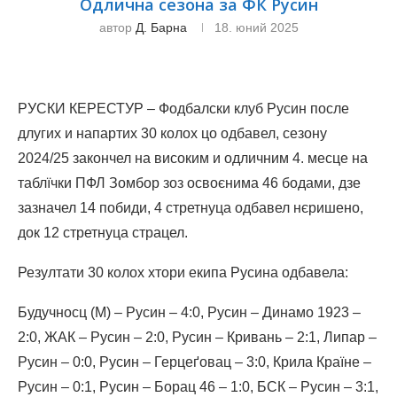
Одлична сезона за ФК Русин
автор
Д. Барна
18. юний 2025
РУСКИ КЕРЕСТУР – Фодбалски клуб Русин после
длугих и напартих 30 колох цо одбавел, сезону
2024/25 закончел на високим и одличним 4. месце на
таблїчки ПФЛ Зомбор зоз освоєнима 46 бодами, дзе
зазначел 14 побиди, 4 стретнуца одбавел нєришено,
док 12 стретнуца страцел.
Резултати 30 колох хтори екипа Русина одбавела:
Будучносц (М) – Русин – 4:0, Русин – Динамо 1923 –
2:0, ЖАК – Русин – 2:0, Русин – Кривань – 2:1, Липар –
Русин – 0:0, Русин – Герцеґовац – 3:0, Крила Країне –
Русин – 0:1, Русин – Борац 46 – 1:0, БСК – Русин – 3:1,