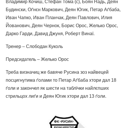
Владимир Кочиш, Стефан Тома (c), Боян Надь, Деян
Будински, Оґнєн Маркович, Деян Югик, Петар Аґбаба,
Иван Чапко, Иван Планчак, Деян Павлович, Илия
Йованович, Деян Чернок, Борис Орос, Желько Орос,
Дарко Гарди, Давид Джуня, Роберт Винаї.
Тренер – Слободан Куколь
Предсидатель – Желько Орос
Треба визначиц же бавяче Русина зоз найвецей
посцигнутима ґолами то Петар Аґбаба хтори дал 18
ґоли и закончел як шести на таблїчки найлєпших
стрильцох лиґи и Деян Югик хтори дал 13 ґоли.