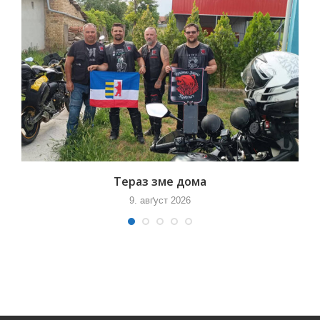
Тераз зме дома
9. авґуст 2026