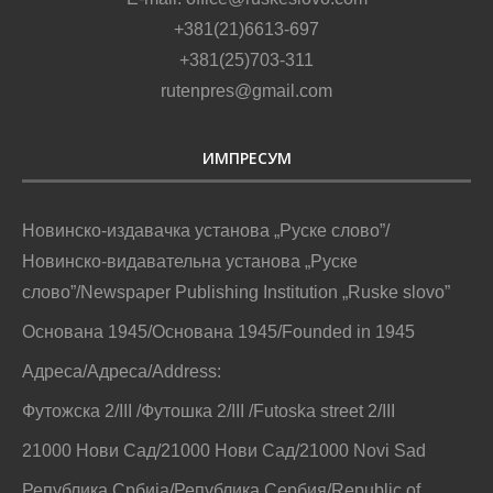
+381(21)6613-697
+381(25)703-311
rutenpres@gmail.com
ИМПРЕСУМ
Новинско-издавачка установа „Руске слово”/
Новинско-видавательна установа „Руске
слово”/Newspaper Publishing Institution „Ruske slovo”
Основана 1945/Основана 1945/Founded in 1945
Адреса/Адреса/Address:
Футожска 2/III /Футошка 2/III /Futoska street 2/III
21000 Нови Сад/21000 Нови Сад/21000 Novi Sad
Република Србија/Република Сербия/Republic of