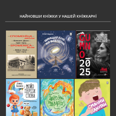
НАЙНОВШИ КНЇЖКИ У НАШЕЙ КНЇЖКАРНЇ