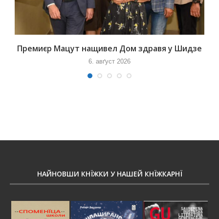
Премиєр Мацут нащивел Дом здравя у Шидзе
6. авґуст 2026
НАЙНОВШИ КНЇЖКИ У НАШЕЙ КНЇЖКАРНЇ