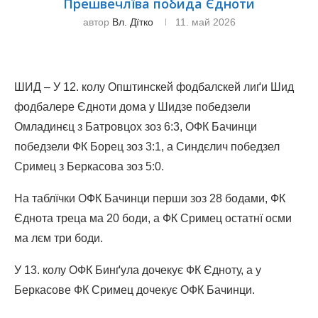
Прешвечлїва побида Єдноти
автор
Вл. Дїтко
11. май 2026
ШИД – У 12. колу Општинскей фодбалскей лиґи Шид
фодбалере Єдноти дома у Шидзе победзели
Омладинєц з Батровцох зоз 6:3, ОФК Бачинци
победзели ФК Борец зоз 3:1, а Синдєлич победзел
Сримец з Беркасова зоз 5:0.
На таблїчки ОФК Бачинци перши зоз 28 бодами, ФК
Єднота треца ма 20 боди, а ФК Сримец остатнї осми
ма лєм три боди.
У 13. колу ОФК Бинґула дочекує ФК Єдноту, а у
Беркасове ФК Сримец дочекує ОФК Бачинци.