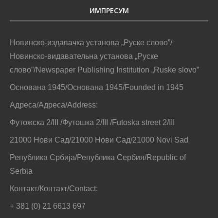
ИМПРЕСУМ
Новинско-издавачка установа „Руске слово”/
Новинско-видавательна установа „Руске
слово”/Newspaper Publishing Institution „Ruske slovo”
Основана 1945/Основана 1945/Founded in 1945
Адреса/Адреса/Address:
Футожска 2/III /Футошка 2/III /Futoska street 2/III
21000 Нови Сад/21000 Нови Сад/21000 Novi Sad
Република Србија/Република Сербия/Republic of
Serbia
Контакт/Контакт/Contact:
+ 381 (0) 21 6613 697