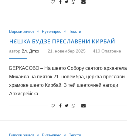
Вирски живот
Рутенпрес
Тексти
НЄШКА БУДЗЕ ПРЕСЛАВЕНИ КИРБАЙ
автор
Вл. Дїтко
21. новембер 2025
410 Опатрене
БЕРКАСОВО – На швето Собору святого архангела
Михаила на пияток 21. новембра, церква преслави
храмове швето Кирбай. З тей шветочней нагоди
Архиєрейска…
Вирски живот
Рутенпрес
Тексти