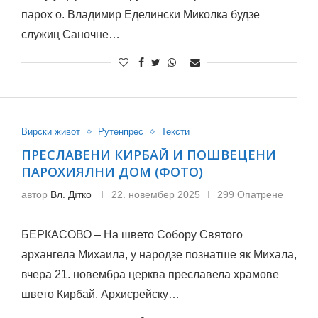
парох о. Владимир Еделински Миколка будзе
служиц Саночне…
Вирски живот
Рутенпрес
Тексти
ПРЕСЛАВЕНИ КИРБАЙ И ПОШВЕЦЕНИ
ПАРОХИЯЛНИ ДОМ (ФОТО)
автор
Вл. Дїтко
22. новембер 2025
299 Опатрене
БЕРКАСОВО – На швето Собору Святого
архангела Михаила, у народзе познатше як Михала,
вчера 21. новембра церква преславела храмове
швето Кирбай. Архиєрейску…