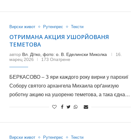
Вирски живот
Рутенпрес
Тексти
ОТРИМАНА АКЦИЯ УШОРЙОВАНЯ
ТЕМЕТОВА
автор
Вл. Дїтко, фото: о. В. Еделински Миколка
16.
марец 2026
173 Опатрене
БЕРКАСОВО – З яри каждого року вирни у парохиї
Собору святого архангела Михаила орґанизую
роботну акцию на ушореню теметова, а така єдна…
Вирски живот
Рутенпрес
Тексти