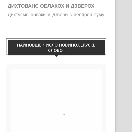
ДИХТОВАНЄ ОБЛАКОХ И ДЗВЕРОХ
Дихтуєме облаки и дзвери з неопрен ґуму.
Тирваца изолация од витру, жими, галайку и
праху. Телефон 060/50-88-433.
НАЙНОВШЕ ЧИСЛО НОВИНОХ „РУСКЕ
СЛОВО”