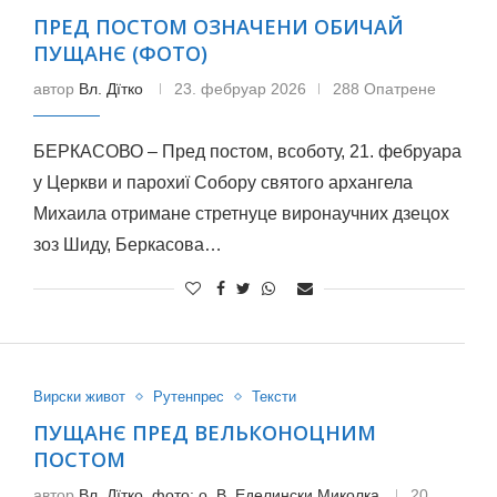
ПРЕД ПОСТОМ ОЗНАЧЕНИ ОБИЧАЙ
ПУЩАНЄ (ФОТО)
автор
Вл. Дїтко
23. фебруар 2026
288 Опатрене
БЕРКАСОВО – Пред постом, всоботу, 21. фебруара
у Церкви и парохиї Собору святого архангела
Михаила отримане стретнуце виронаучних дзецох
зоз Шиду, Беркасова…
Вирски живот
Рутенпрес
Тексти
ПУЩАНЄ ПРЕД ВЕЛЬКОНОЦНИМ
ПОСТОМ
автор
Вл. Дїтко, фото: о. В. Еделински Миколка
20.