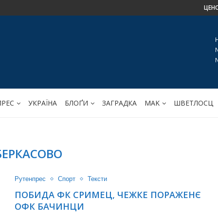
ЦЕН
ПРЕС
УКРАЇНА
БЛОҐИ
ЗАГРАДКА
МАK
ШВЕТЛОСЦ
БЕРКАСОВО
Рутенпрес
Спорт
Тексти
ПОБИДА ФК СРИМЕЦ, ЧЕЖКЕ ПОРАЖЕНЄ
ОФК БАЧИНЦИ