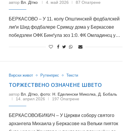
автор
Вл. Дїтко
4. май 2026
87 Опатрене
БЕРКАСОВО – У 11. колу Општинскей фодбалскей
лиґи Шид фодбалере Сримцу дома у Беркасове
победзлеи ОФК Бинґула зоз 1:0. ФК Омладинєц у…
Вирски живот
Рутенпрес
Тексти
ТОРЖЕСТВЕНО ОЗНАЧЕНЕ ШВЕТО
автор
Вл. Дїтко, фото: Н. Еделински Миколка, Д. Бобаль
14. април 2026
197 Опатрене
БЕРКАСОВО/БИКИЧ – У Церкви собору святого
архангела Михаила у Беркасове на Вельки пияток