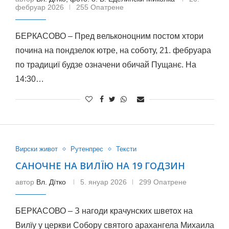
фебруар 2026
255 Опатрене
БЕРКАСОВО – Пред вельконоцним постом хтори
почина на пондзелок ютре, на соботу, 21. фебруара
по традициї будзе означени обичай Пущанє. На
14:30…
Вирски живот
Рутенпрес
Тексти
САНОЧНЕ НА ВИЛЇЮ НА 19 ГОДЗИН
автор
Вл. Дїтко
5. януар 2026
299 Опатрене
БЕРКАСОВО – З нагоди крачунских шветох на
Вилїу у церкви Собору святого арахангела Михаила