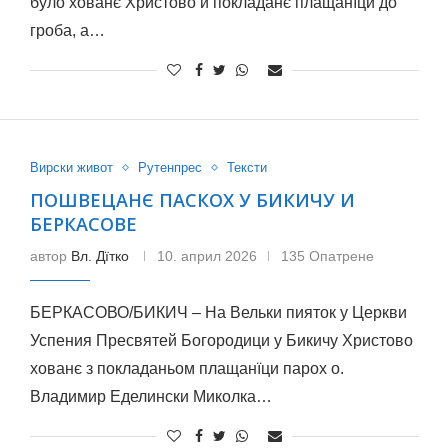
було хованє Христово и покладанє плащанїци до
гроба, а…
Вирски живот
Рутенпрес
Тексти
ПОШВЕЦАНЄ ПАСКОХ У БИКИЧУ И
БЕРКАСОВЕ
автор
Вл. Дїтко
10. април 2026
135 Опатрене
БЕРКАСОВО/БИКИЧ – На Вельки пияток у Церкви
Успения Пресвятей Богородици у Бикичу Христово
хованє з покладаньом плащанїци парох о.
Владимир Еделински Миколка…