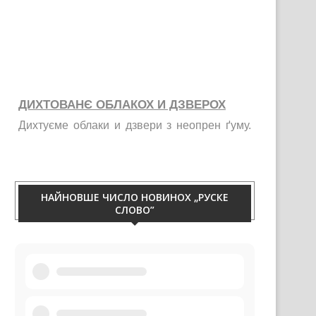
ДИХТОВАНЄ ОБЛАКОХ И ДЗВЕРОХ
Дихтуєме облаки и дзвери з неопрен ґуму.
Тирваца изолация од витру, жими, галайку и
праху. Телефон 060/50-88-433.
НАЙНОВШЕ ЧИСЛО НОВИНОХ „РУСКЕ
СЛОВО”