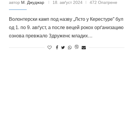
автор
М. Джуджар
18. авґуст 2024
472 Опатрене
Волонтерски камп под назву „Лєто у Керестуре” бул
од 1. по 9. авґуст, а после вецей рокох орґанизацию
ознова превжало Здруженє младих…