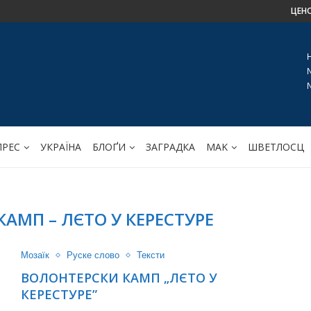
ЦЕН
ПРЕС
УКРАЇНА
БЛОҐИ
ЗАГРАДКА
МАK
ШВЕТЛОСЦ
АМП – ЛЄТО У КЕРЕСТУРЕ
Мозаїк
Руске слово
Тексти
ВОЛОНТЕРСКИ КАМП „ЛЄТО У
КЕРЕСТУРЕ”