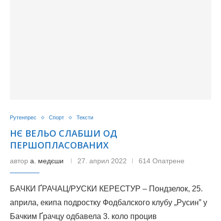
Рутенпрес
Спорт
Тексти
НЄ ВЕЛЬО СЛАБШИ ОД
ПЕРШОПЛАСОВАНИХ
автор
а. медєши
27. април 2022
614 Опатрене
БАЧКИ ҐРАЧАЦ/РУСКИ КЕРЕСТУР – Пондзелок, 25.
априла, екипа подростку Фодбалского клубу „Русинˮ у
Бачким Ґрачцу одбавела 3. коло процив