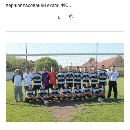
першопласованей екипи ФК…