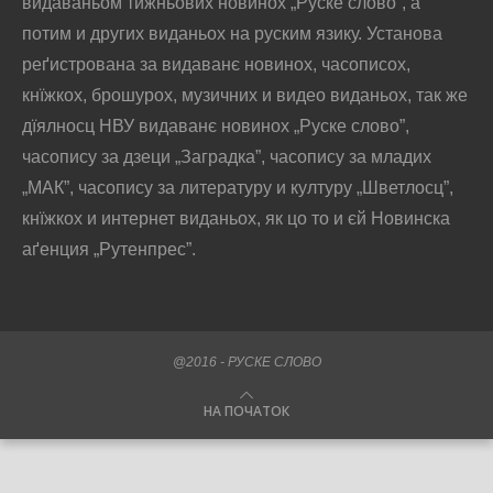
видаваньом тижньових новинох „Руске слово”, а
потим и других виданьох на руским язику. Установа
реґистрована за видаванє новинох, часописох,
кнїжкох, брошурох, музичних и видео виданьох, так же
дїялносц НВУ видаванє новинох „Руске слово”,
часопису за дзеци „Заградка”, часопису за младих
„МАК”, часопису за литературу и културу „Шветлосц”,
кнїжкох и интернет виданьох, як цо то и єй Новинска
аґенция „Рутенпрес”.
@2016 - РУСКЕ СЛОВО
НА ПОЧАТОК