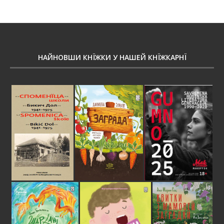
НАЙНОВШИ КНЇЖКИ У НАШЕЙ КНЇЖКАРНЇ