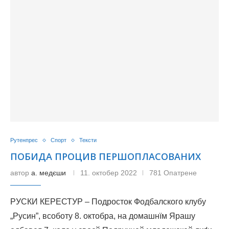
Рутенпрес
Спорт
Тексти
ПОБИДА ПРОЦИВ ПЕРШОПЛАСОВАНИХ
автор
а. медєши
11. октобер 2022
781 Опатрене
РУСКИ КЕРЕСТУР – Подросток Фодбалского клубу
„Русин”, всоботу 8. октобра, на домашнїм Ярашу