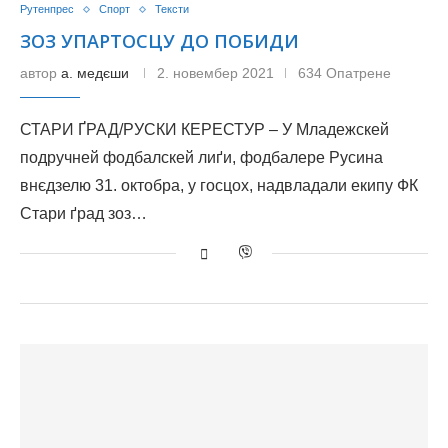
Рутенпрес
Спорт
Тексти
ЗОЗ УПАРТОСЦУ ДО ПОБИДИ
автор
а. медєши
2. новембер 2021
634 Опатрене
СТАРИ ҐРАД/РУСКИ КЕРЕСТУР – У Младежскей
подручней фодбалскей лиґи, фодбалере Русина
внєдзелю 31. октобра, у госцох, надвладали екипу ФК
Стари ґрад зоз…