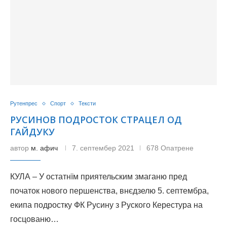
Рутенпрес
Спорт
Тексти
РУСИНОВ ПОДРОСТОК СТРАЦЕЛ ОД
ГАЙДУКУ
автор
м. афич
7. септембер 2021
678 Опатрене
КУЛА – У остатнїм приятельским змаганю пред
початок нового першенства, внєдзелю 5. септембра,
екипа подростку ФК Русину з Руского Керестура на
госцованю…