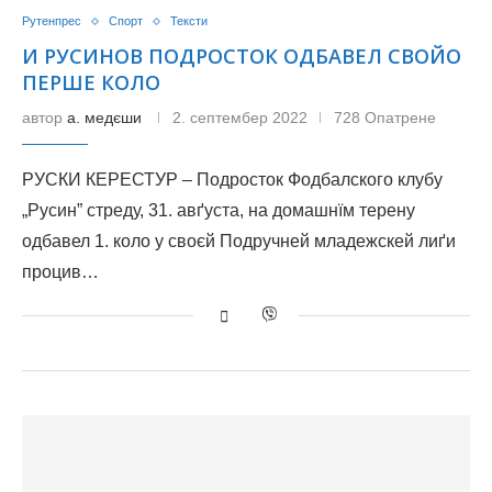
Рутенпрес
Спорт
Тексти
И РУСИНОВ ПОДРОСТОК ОДБАВЕЛ СВОЙО
ПЕРШЕ КОЛО
автор
а. медєши
2. септембер 2022
728 Опатрене
РУСКИ КЕРЕСТУР – Подросток Фодбалского клубу
„Русин” стреду, 31. авґуста, на домашнїм терену
одбавел 1. коло у своєй Подручней младежскей лиґи
процив…