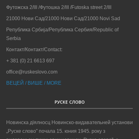
Футожска 2/III /Футошка 2/III /Futoska street 2/III
21000 Нови Сад/21000 Нови Сад/21000 Novi Sad
Република Србија/Република Сербия/Republic of
Serbia
Контакт/Контакт/Contact:
+ 381 (0) 21 6613 697
office@ruskeslovo.com
ВЕЦЕЙ / ВИШЕ / MORE
РУСКЕ СЛОВО
Новинска дїялносц Новинско-видавательней установи
„Руске слово” почала 15. юния 1945. року з