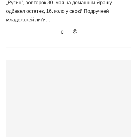
„Русин”, вовторок 30. мая на домашнїм Ярашу
одбавел остатнє, 16. коло у своєй Подручней
младежскей лиґи…