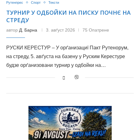
Рутенпрес
Спорт
Тексти
TУРНИР У ОДБОЙКИ НА ПИСКУ ПОЧНЄ НА
СТРЕДУ
автор
Д. Барна
3. авґуст 2026
75 Опатрене
РУСКИ КЕРЕСТУР – У орґанизациї Пакт Рутенорум,
на стреду, 5. авґуста на базену у Руским Керестуре
будзе орґанизовани турнир у одбойки на…