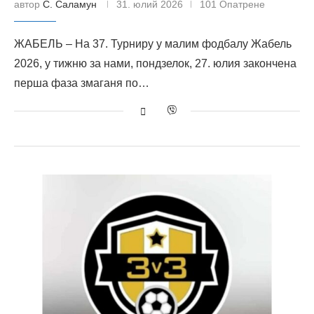
автор
С. Саламун
31. юлий 2026
101 Опатрене
ЖАБЕЛЬ – На 37. Турниру у малим фодбалу Жабель
2026, у тижню за нами, пондзелок, 27. юлия закончена
перша фаза змаганя по…