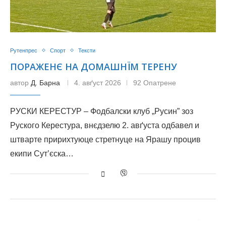
Рутенпрес
Спорт
Тексти
ПОРАЖЕНЄ НА ДОМАШНЇМ ТЕРЕНУ
автор
Д. Барна
4. авґуст 2026
92 Опатрене
РУСКИ КЕРЕСТУР – Фодбалски клуб „Русин” зоз
Руского Керестура, внєдзелю 2. авґуста одбавел и
штварте пририхтуюце стретнуце на Ярашу процив
екипи Сут’єска…