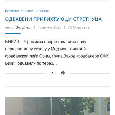
Рутенпрес
Спорт
Тексти
ОДБАВЕНИ ПРИРИХТУЮЦИ СТРЕТНУЦА
автор
Вл. Дїтко
4. авґуст 2026
72 Опатрене
БИКИЧ – У рамикох пририхтованя за нову
першенствену сезону у Медзиопштинскей
фодбалскей лиґи Срим, ґрупа Заход, фодбалере ОФК
Бикич одбавели по тераз…