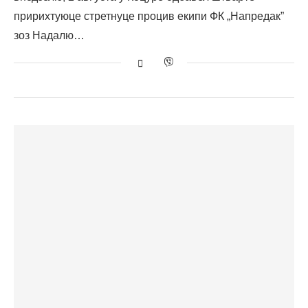
пририхтуюце стретнуце процив екипи ФК „Напредак”
зоз Надалю…