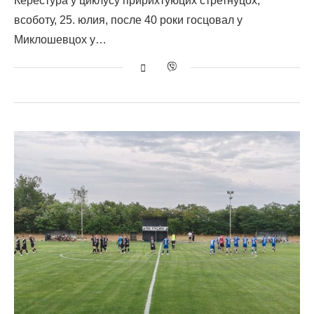
Керестура у циклусу пририхтуюцих стретнуцох,
всоботу, 25. юлия, после 40 роки госцовал у
Миклошевцох у…