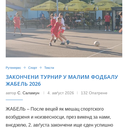
Рутенпрес
Спорт
Тексти
ЗАКОНЧЕНИ ТУРНИР У МАЛИМ ФОДБАЛУ
ЖАБЕЛЬ 2026
автор
С. Саламун
4. авґуст 2026
132 Опатрене
ЖАБЕЛЬ – После вецей як мешац спортского
возбудзеня и нєизвесносци, през викенд за нами,
внєдзелю, 2. авґуста закончени ище єден успишно