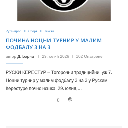
Рутенпрес
Спорт
Тексти
ПОЧИНА НОЦНИ ТУРНИР У МАЛИМ
ФОДБАЛУ 3 НА 3
автор
Д. Барна
29. юлий 2026
102 Опатрене
РУСКИ КЕРЕСТУР – Тогорочни традицийни, уж 7.
Ноцни турнир у малим фодбалу 3 на 3 у Руским
Керестуре почнє нєшка, 29. юлия,…