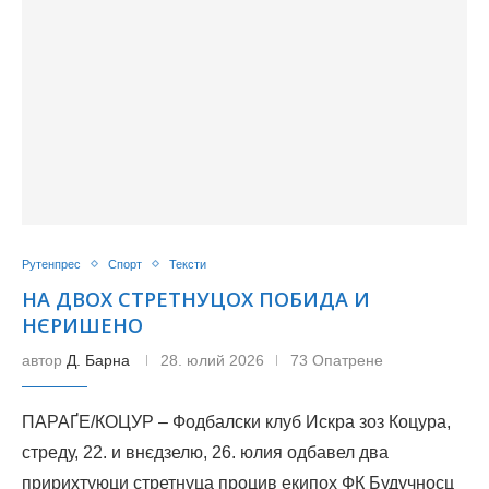
Рутенпрес
Спорт
Тексти
НА ДВОХ СТРЕТНУЦОХ ПОБИДА И
НЄРИШЕНО
автор
Д. Барна
28. юлий 2026
73 Опатрене
ПАРАҐЕ/КОЦУР – Фодбалски клуб Искра зоз Коцура,
стреду, 22. и внєдзелю, 26. юлия одбавел два
пририхтуюци стретнуца процив екипох ФК Будучносц