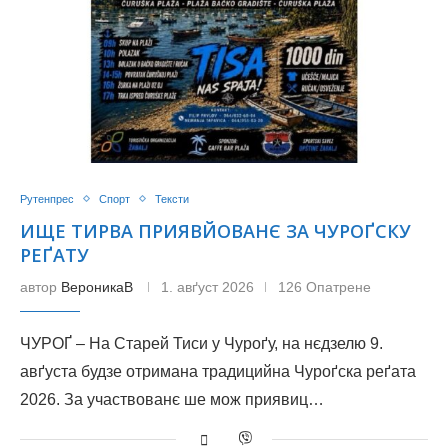
Рутенпрес
Спорт
Тексти
ИЩЕ ТИРВА ПРИЯВЙОВАНЄ ЗА ЧУРОҐСКУ
РЕҐАТУ
автор
ВероникаВ
1. авґуст 2026
126 Опатрене
ЧУРОҐ – На Старей Тиси у Чуроґу, на нєдзелю 9.
авґуста будзе отримана традицийна Чуроґска реґата
2026. За участвованє ше мож приявиц…