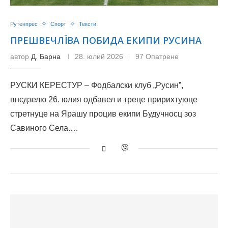
Рутенпрес
Спорт
Тексти
ПРЕШВЕЧЛЇВА ПОБИДА ЕКИПИ РУСИНА
автор
Д. Барна
28. юлий 2026
97 Опатрене
РУСКИ КЕРЕСТУР – Фодбалски клуб „Русин”,
внєдзелю 26. юлия одбавел и треце пририхтуюце
стретнуце на Ярашу процив екипи Будучносц зоз
Савиного Села.…