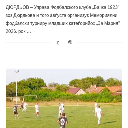
ДЮРДЬОВ – Управа Фодбалского клуба „Бачка 1923”
зоз Дюрдьовa и того авґуста орґанизує Mемориялни
фодбалски турниру младших катеґорийох „За Мария”
2026. рок.…