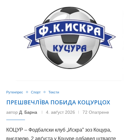
Рутенпрес
Спорт
Тексти
ПРЕШВЕЧЛЇВА ПОБИДА КОЦУРЦОХ
автор
Д. Барна
4. авґуст 2026
72 Опатрене
КОЦУР – Фодбалски клуб „Искра” зоз Коцура,
внєдзелю, 2 авґуста у Коцуре одбавел штварте