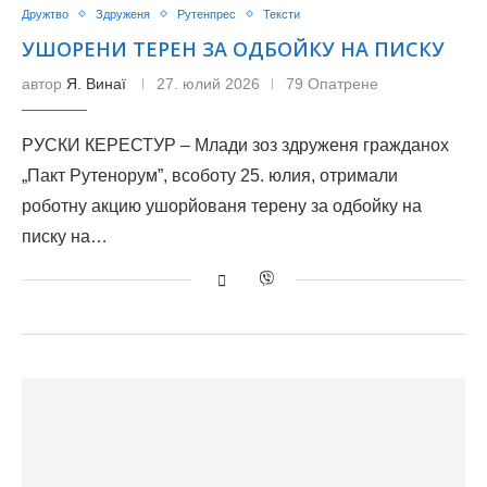
Дружтво
Здруженя
Рутенпрес
Тексти
УШОРЕНИ ТЕРЕН ЗА ОДБОЙКУ НА ПИСКУ
автор
Я. Винаї
27. юлий 2026
79 Опатрене
РУСКИ КЕРЕСТУР – Млади зоз здруженя гражданох
„Пакт Рутенорум”, всоботу 25. юлия, отримали
роботну акцию ушорйованя терену за одбойку на
писку на…