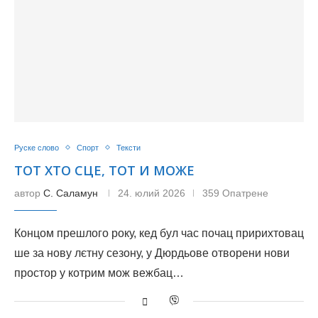
Руске слово
Спорт
Тексти
ТОТ ХТО СЦЕ, ТОТ И МОЖЕ
автор
С. Саламун
24. юлий 2026
359 Опатрене
Концом прешлого року, кед бул час почац пририхтовац
ше за нову лєтну сезону, у Дюрдьове отворени нови
простор у котрим мож вежбац…