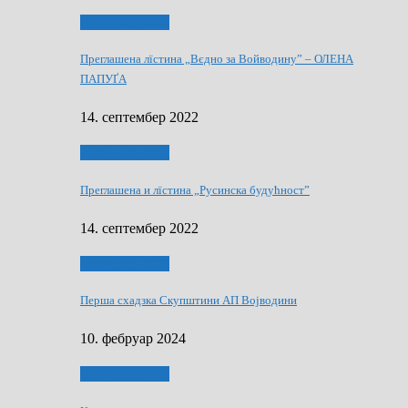
Виберанки 2022
Преглашена лїстина „Вєдно за Войводину” – ОЛЕНА
ПАПУҐА
14. септембер 2022
Виберанки 2022
Преглашена и лїстина „Русинска будућност”
14. септембер 2022
Виберанки 2023
Перша схадзка Скупштини АП Војводини
10. фебруар 2024
Виберанки 2023