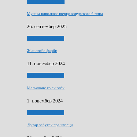
НАШО МУЗИЧАРЕ
Музика виполнює шерцо коцурского бетяра
26. септембер 2025
НАШО УМЕТНЇКИ
Жиє свойо фарби
11. новембер 2024
НАШО УМЕТНЇКИ
Мальованє то єй гоби
1. новембер 2024
НАШО УМЕТНЇКИ
Чувар забутей прешлосци