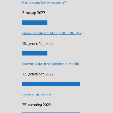
Капча з тинейдж ґенерацию (V)
3. януар 2023
50 РОКИ МАКУ
Епоха натронского МАК-у 2005-2013 (IV)
19. децембер 2022
50 РОКИ МАКУ
Конєчно могло шлєбоднєйше писац (III)
13. децембер 2022
70 РОКИ ЧАСОПИСУ „ШВЕТЛОСЦ”
Дальша перспектива
25. октобер 2022