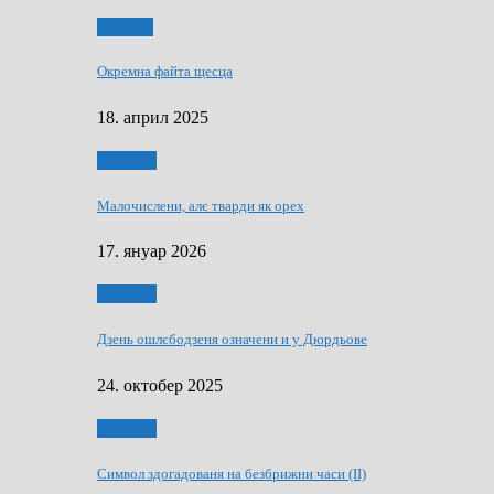
Додатки
Окремна файта щесца
18. април 2025
Дружтво
Малочислени, алє тварди як орех
17. януар 2026
Дружтво
Дзень ошлєбодзеня означени и у Дюрдьове
24. октобер 2025
Дружтво
Символ здогадованя на безбрижни часи (II)