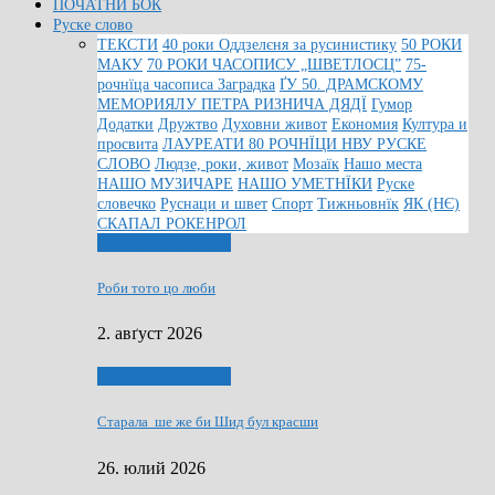
ПОЧАТНИ БОК
Руске слово
ТЕКСТИ
40 роки Оддзелєня за русинистику
50 РОКИ
МАКУ
70 РОКИ ЧАСОПИСУ „ШВЕТЛОСЦ”
75-
рочнїца часописа Заградка
ҐУ 50. ДРАМСКОМУ
МЕМОРИЯЛУ ПЕТРА РИЗНИЧА ДЯДЇ
Гумор
Додатки
Дружтво
Духовни живот
Економия
Култура и
просвита
ЛАУРЕАТИ 80 РОЧНЇЦИ НВУ РУСКЕ
СЛОВО
Людзе, роки, живот
Мозаїк
Нашо места
НАШО МУЗИЧАРЕ
НАШО УМЕТНЇКИ
Руске
словечко
Руснаци и швет
Спорт
Тижньовнїк
ЯК (НЄ)
СКАПАЛ РОКЕНРОЛ
Людзе, роки, живот
Роби тото цо люби
2. авґуст 2026
Людзе, роки, живот
Старала ше же би Шид бул красши
26. юлий 2026