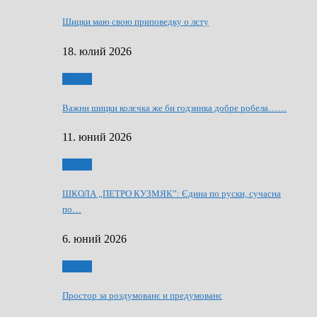
Шицки маю свою приповедку о лєту
18. юлий 2026
Мозаїк
Важни шицки колєчка же би годзинка добре робела……
11. юний 2026
Мозаїк
ШКОЛА „ПЕТРО КУЗМЯК”: Єдина по руски, сучасна
по…
6. юний 2026
Мозаїк
Простор за роздумованє и предумованє