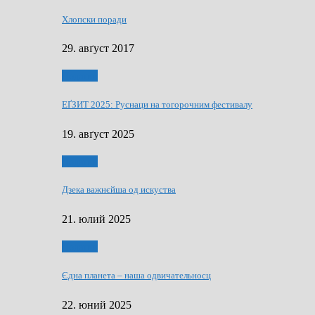
Хлопски поради
29. авґуст 2017
Додатки
ЕҐЗИТ 2025: Руснаци на тогорочним фестивалу
19. авґуст 2025
Додатки
Дзека важнєйша од искуства
21. юлий 2025
Додатки
Єдна планета – наша одвичательносц
22. юний 2025