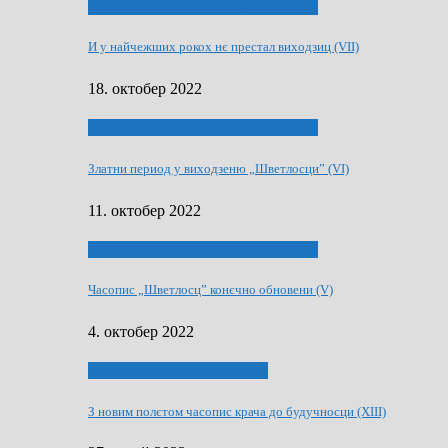
70 РОКИ ЧАСОПИСУ „ШВЕТЛОСЦ”
И у найчежших рокох нє престал виходзиц (VII)
18. октобер 2022
70 РОКИ ЧАСОПИСУ „ШВЕТЛОСЦ”
Златни период у виходзеню „Шветлосци” (VI)
11. октобер 2022
70 РОКИ ЧАСОПИСУ „ШВЕТЛОСЦ”
Часопис „Шветлосц” конєчно обновени (V)
4. октобер 2022
75-рочнїца часописа Заградка
З новим полєтом часопис крача до будучносци (XIII)