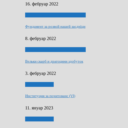
16. фебруар 2022
40 роки Оддзелєня за русинистику
Фундамент за розвой нашей заєднїци
8. фебруар 2022
40 роки Оддзелєня за русинистику
Вельки скарб и драгоцини здобуток
3. фебруар 2022
50 РОКИ МАКУ
Институция за почитованє (VI)
11. януар 2023
50 РОКИ МАКУ