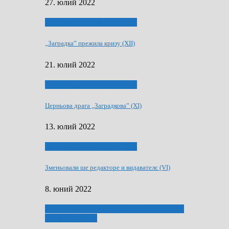
27. юлий 2022
75-рочнїца часописа Заградка
„Заградка” прежила кризу (XII)
21. юлий 2022
75-рочнїца часописа Заградка
Церньова драга „Заградкова” (XI)
13. юлий 2022
75-рочнїца часописа Заградка
Зменьовали ше редакторе и видавателє (VI)
8. юний 2022
ҐУ 50. ДРАМСКОМУ МЕМОРИЯЛУ ПЕТРА
РИЗНИЧА ДЯДЇ