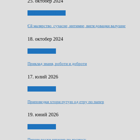
25. октобер 2024
НАШО УМЕТНЇКИ
Єй малярство сучасне, интимне, виглєдовацки валушне
18. октобер 2024
Руске словечко
Приклад знаня, роботи и доброти
17. юлий 2026
Руске словечко
Приповедки хтори путую од етру по папер
19. юний 2026
Руске словечко
Перши руски шпацир по космосу