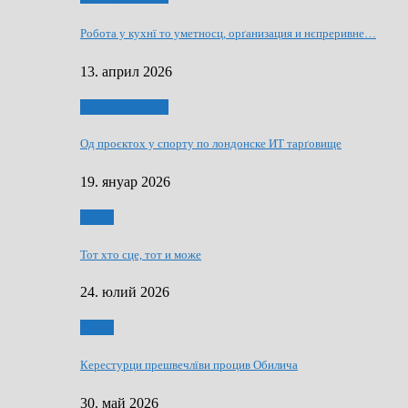
Робота у кухнї то уметносц, орґанизация и нєпреривне…
13. април 2026
Руснаци и швет
Од проєктох у спорту по лондонске ИТ тарґовище
19. януар 2026
Спорт
Тот хто сце, тот и може
24. юлий 2026
Спорт
Керестурци прешвечлїви процив Обилича
30. май 2026