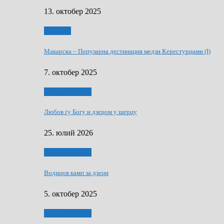
13. октобер 2025
Дружтво
Макарскa – Популарна дестинация медзи Керестурцами (I)
7. октобер 2025
Духовни живот
Любов ґу Богу и дзецом у шерцу
25. юлий 2026
Духовни живот
Водицов камп за дзеци
5. октобер 2025
Духовни живот