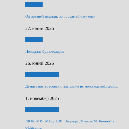
Економия
Од празней загради, по профитабилну оазу
27. юний 2026
Економия
Пожадала буц пчоларка
26. юний 2026
Култура и просвита
Дзеци заинтересовани, алє школа нє може одменїц дом…
1. новембер 2025
Култура и просвита
ЛЮБОМИР МЕДЄШИ: Награда „Микола М. Кочиш” з
обласци…