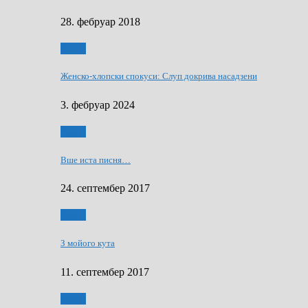
28. фебруар 2018
Гумор
Женско-хлопски спокуси: Слуп докрива насадзени
3. фебруар 2024
Гумор
Вше иста писня…
24. септембер 2017
Гумор
З мойого кута
11. септембер 2017
Гумор