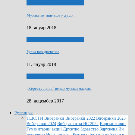
ЯК (НЄ) СКАПАЛ РОКЕНРОЛ
Музика му ище вше у души
18. януар 2018
ЯК (НЄ) СКАПАЛ РОКЕНРОЛ
Руска рок древянка
11. януар 2018
ЯК (НЄ) СКАПАЛ РОКЕНРОЛ
„Керестурияда” вечар музики младих
28. децембер 2017
Рутенпрес
ТЕКСТИ
Виберанки
Виберанки 2022
Виберанки 2023
Виберанки 2024
Виберанки за НС 2022
Вирски живот
Гуманитарни акциї
Дружтво
Здравство
Здруженя
Ин
мемориям
Информованє
Култура
Локални виберанки