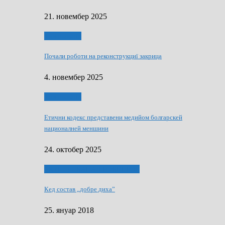
21. новембер 2025
Тижньовнїк
Почали роботи на реконструкциї закрица
4. новембер 2025
Тижньовнїк
Етични кодекс представени медийом болгарскей
националней меншини
24. октобер 2025
ЯК (НЄ) СКАПАЛ РОКЕНРОЛ
Кед состав „добре диха”
25. януар 2018