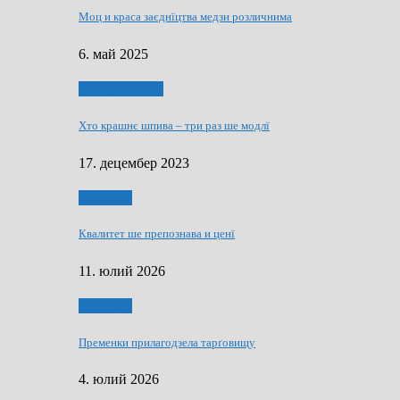
Моц и краса заєднїцтва медзи розличнима
6. май 2025
Духовни живот
Хто крашнє шпива – три раз ше модлї
17. децембер 2023
Економия
Квалитет ше препознава и ценї
11. юлий 2026
Економия
Пременки прилагодзела тарґовищу
4. юлий 2026