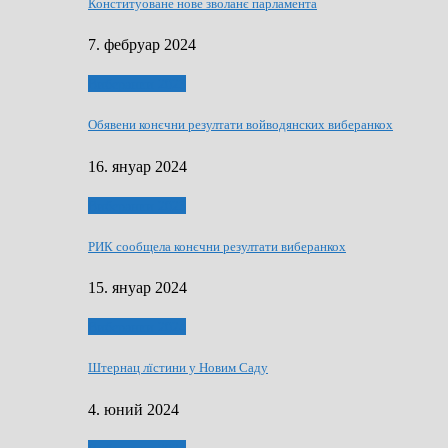
Конституоване нове зволанє парламентa
7. фебруар 2024
Виберанки 2023
Обявени конєчни резултати войводянских виберанкох
16. януар 2024
Виберанки 2023
РИК сообщела конєчни резултати виберанкох
15. януар 2024
Виберанки 2024
Штернац лїстини у Новим Саду
4. юний 2024