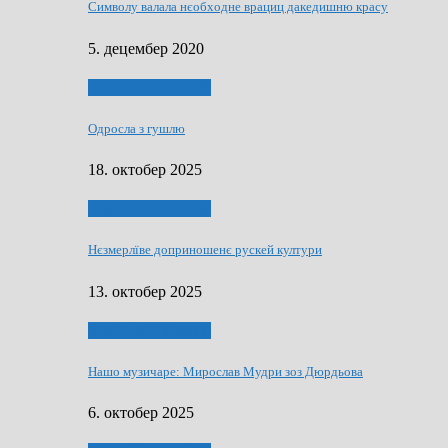
Символу валала нєобходне врациц дакедишню красу
5. децембер 2020
НАШО МУЗИЧАРЕ
Одросла з гушлю
18. октобер 2025
НАШО МУЗИЧАРЕ
Нєзмерлїве доприношенє рускей култури
13. октобер 2025
НАШО МУЗИЧАРЕ
Нашо музичаре: Мирослав Мудри зоз Дюрдьова
6. октобер 2025