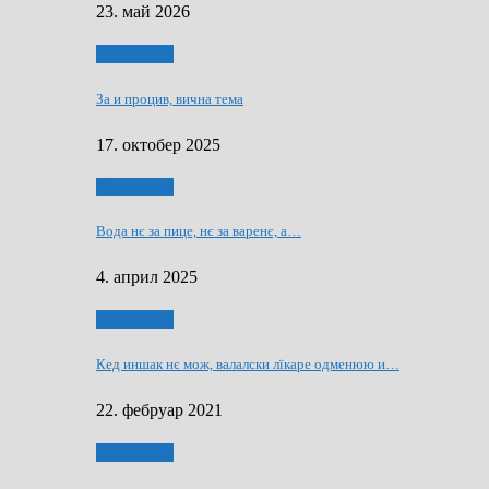
23. май 2026
Нашо места
За и процив, вична тема
17. октобер 2025
Нашо места
Вода нє за пице, нє за варeнє, a…
4. април 2025
Нашо места
Кед иншак нє мож, валалски лїкаре одменюю и…
22. фебруар 2021
Нашо места