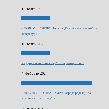
16. юлий 2025
Култура и просвита
СЛАВОМИР ОЛЕЯР: Награда „Гавриїл Костельник” за
литературу
16. юлий 2025
Култура и просвита
Кед дружтвени мрежи губя язик, можу го и…
4. фебруар 2024
ЛАУРЕАТИ 80 РОЧНЇЦИ НВУ РУСКЕ СЛОВО
АЛЕКСАНДАР САВАНОВИЧ: награда редакциї за
вонкашнього сотруднїка
30. юлий 2025