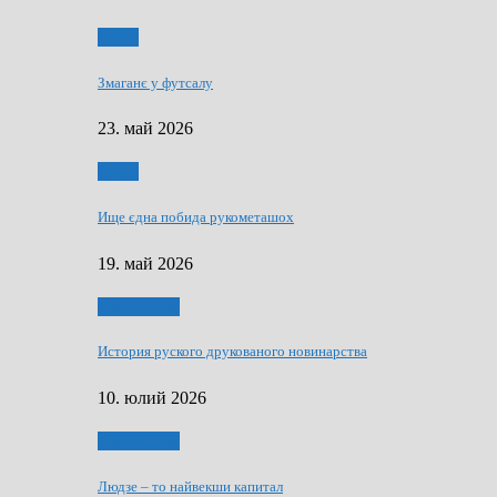
Спорт
Змаганє у футсалу
23. май 2026
Спорт
Ище єдна побида рукометашох
19. май 2026
Тижньовнїк
История руского друкованого новинарства
10. юлий 2026
Тижньовнїк
Людзе – то найвекши капитал