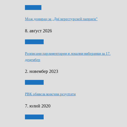
Здруженя
Мож донирац за „Днї керестурскей паприґи”
8. авґуст 2026
Виберанки
Розписани парламентарни и локални виберанки за 17.
децембер
2. новембер 2023
Виберанки
РВК обявела конєчни резултати
7. юлий 2020
Виберанки