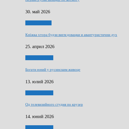
30. май 2026
Руске словечко
Кнїжка хтора будзи виглєдовацки и авантуристични дух
25. април 2026
Руснаци и швет
Богати юний у русинским живоце
13. юлий 2026
Руснаци и швет
Од телевизийного студия по крузер
14. юний 2026
Руснаци и швет