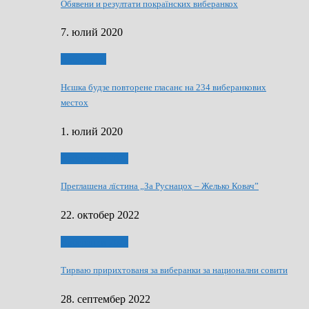
Обявени и резултати покраїнских виберанкох
7. юлий 2020
Виберанки
Нєшка будзе повторене гласанє на 234 виберанкових
местох
1. юлий 2020
Виберанки 2022
Преглашена лїстина „За Руснацох – Желько Ковач”
22. октобер 2022
Виберанки 2022
Тирваю пририхтованя за виберанки за национални совити
28. септембер 2022