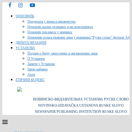
ЦЕНОВНЇК
Предплата у жеми и иножемстве
Ценовнїк малих оглашкох и ин мемориямох
Ценовнїк рекламох у новинох
Ценовник огласа правних лица у новинама “Руске слово” формат A4
ДИҐИТАЛИЗАЦИЯ
УСТАНОВА
Подаци о броју запослених и ангажованих лица
О Установи
Заняти у Установи
Јавне набавке
Акти
ЕТИЧНИ КОДЕКС
НОВИНСКО-ВИДАВАТЕЛЬНА УСТАНОВА РУСКЕ СЛОВО
NOVINSKO-IZDAVAČKA USTANOVA RUSKE SLOVO
NEWSPAPER PUBLISHING INSTITUTION RUSKE SLOVO