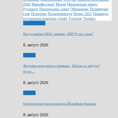
2026
Манифестациї
Млади
Националне швето
Руснацох
Национални совит
Образованє
Позарядови
стан
Политика
Польопривреда
Попис 2022
Привреда
скупштина општини
Спорт
Туризем
Україна
Информованє
Представнїки ОЕБС нащивя „НВУ Руске слово”
8. авґуст 2026
Култура
Фестивал жридлового шпиваня „Най ше нє забудзе”
будзе…
8. авґуст 2026
Култура
Отворена вистава пошвецена Йожефови Кишови
8. авґуст 2026