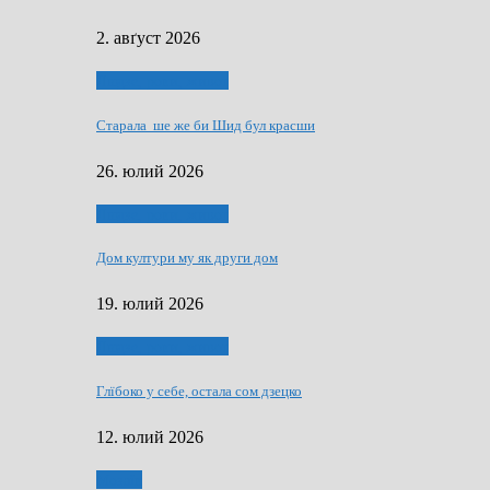
2. авґуст 2026
Людзе, роки, живот
Старала ше же би Шид бул красши
26. юлий 2026
Людзе, роки, живот
Дом култури му як други дом
19. юлий 2026
Людзе, роки, живот
Глїбоко у себе, остала сом дзецко
12. юлий 2026
Мозаїк