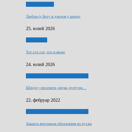
Духовни живот
Любов ґу Богу и дзецом у шерцу
25. юлий 2026
Руске слово
Тот хто сце, тот и може
24. юлий 2026
40 роки Оддзелєня за русинистику
Шлїди у просвити, науки, култури…
22. фебруар 2022
40 роки Оддзелєня за русинистику
Заварта вертикала образованя по руски