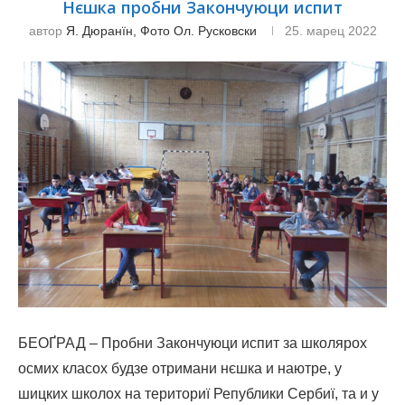
Нєшка пробни Закончуюци испит
автор
Я. Дюранїн, Фото Ол. Русковски
25. марец 2022
БЕОҐРАД – Пробни Закончуюци испит за школярох
осмих класох будзе отримани нєшка и наютре, у
шицких школох на териториї Републики Сербиї, та и у