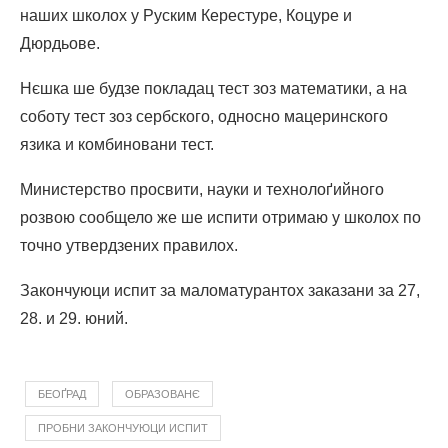
наших школох у Руским Керестуре, Коцуре и
Дюрдьове.
Нєшка ше будзе покладац тест зоз математики, а на
соботу тест зоз сербского, односно мацеринского
язика и комбиновани тест.
Министерство просвити, науки и технолоґийного
розвою сообщело же ше испити отримаю у школох по
точно утвердзених правилох.
Закончуюци испит за маломатурантох заказани за 27,
28. и 29. юний.
БЕОҐРАД
ОБРАЗОВАНЄ
ПРОБНИ ЗАКОНЧУЮЦИ ИСПИТ