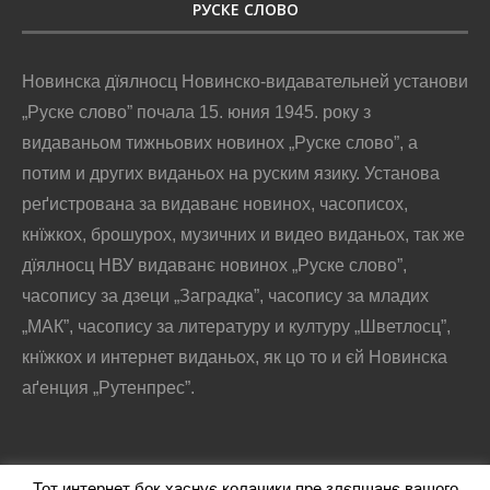
РУСКЕ СЛОВО
Новинска дїялносц Новинско-видавательней установи
„Руске слово” почала 15. юния 1945. року з
видаваньом тижньових новинох „Руске слово”, а
потим и других виданьох на руским язику. Установа
реґистрована за видаванє новинох, часописох,
кнїжкох, брошурох, музичних и видео виданьох, так же
дїялносц НВУ видаванє новинох „Руске слово”,
часопису за дзеци „Заградка”, часопису за младих
„МАК”, часопису за литературу и културу „Шветлосц”,
кнїжкох и интернет виданьох, як цо то и єй Новинска
аґенция „Рутенпрес”.
Тот интернет бок хаснує колачики пре злєпшанє вашого