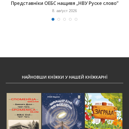
Представнїки ОЕБС нащивя „НВУ Руске слово”
8. авґуст 2026
НАЙНОВШИ КНЇЖКИ У НАШЕЙ КНЇЖКАРНЇ