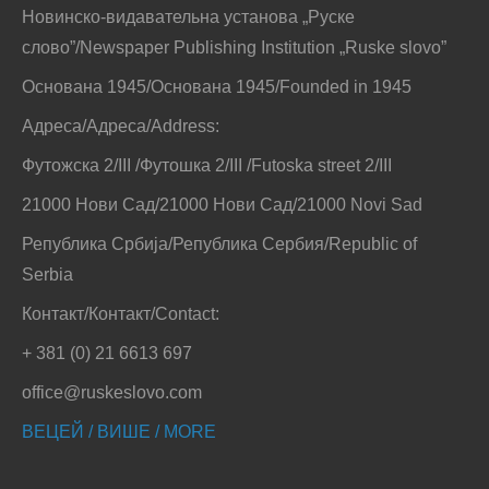
Новинско-видавательна установа „Руске
слово”/Newspaper Publishing Institution „Ruske slovo”
Основана 1945/Основана 1945/Founded in 1945
Адреса/Адреса/Address:
Футожска 2/III /Футошка 2/III /Futoska street 2/III
21000 Нови Сад/21000 Нови Сад/21000 Novi Sad
Република Србија/Република Сербия/Republic of
Serbia
Контакт/Контакт/Contact:
+ 381 (0) 21 6613 697
office@ruskeslovo.com
ВЕЦЕЙ / ВИШЕ / MORE