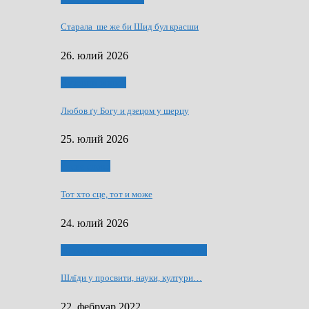
Старала ше же би Шид бул красши
26. юлий 2026
Духовни живот
Любов ґу Богу и дзецом у шерцу
25. юлий 2026
Руске слово
Тот хто сце, тот и може
24. юлий 2026
40 роки Оддзелєня за русинистику
Шлїди у просвити, науки, култури…
22. фебруар 2022