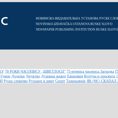
НОВИНСКО-ВИДАВАТЕЛЬНА УСТАНОВА РУСКЕ СЛО
NOVINSKO-IZDAVAČKA USTANOVA RUSKE SLOVO
NEWSPAPER PUBLISHING INSTITUTION RUSKE SLOV
КУ
70 РОКИ ЧАСОПИСУ „ШВЕТЛОСЦ”
75-рочнїца часописа Заградка
Ґ
Гумор
Додатки
Дружтво
Духовни живот
Економия
Култура и просвита
КИ
Руске словечко
Руснаци и швет
Спорт
Тижньовнїк
ЯК (НЄ) СКАПАЛ