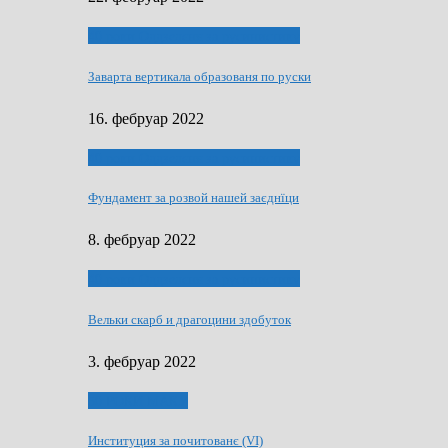
40 роки Оддзелєня за русинистику
Заварта вертикала образованя по руски
16. фебруар 2022
40 роки Оддзелєня за русинистику
Фундамент за розвой нашей заєднїци
8. фебруар 2022
40 роки Оддзелєня за русинистику
Вельки скарб и драгоцини здобуток
3. фебруар 2022
50 РОКИ МАКУ
Институция за почитованє (VI)