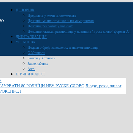
ЦЕНОВНЇК
Предплата у жеми и иножемстве
ВО
Ценовнїк малих оглашкох и ин мемориямох
Ценовнїк рекламох у новинох
Ценовник огласа правних лица у новинама “Руске слово” формат A4
O
ДИҐИТАЛИЗАЦИЯ
УСТАНОВА
Подаци о броју запослених и ангажованих лица
О Установи
Заняти у Установи
Јавне набавке
Акти
ЕТИЧНИ КОДЕКС
У
ЛАУРЕАТИ 80 РОЧНЇЦИ НВУ РУСКЕ СЛОВО
Людзе, роки, живот
 РОКЕНРОЛ