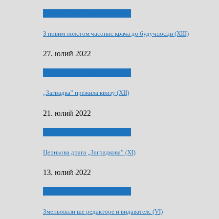
75-рочнїца часописа Заградка
З новим полєтом часопис крача до будучносци (XIII)
27. юлий 2022
75-рочнїца часописа Заградка
„Заградка” прежила кризу (XII)
21. юлий 2022
75-рочнїца часописа Заградка
Церньова драга „Заградкова” (XI)
13. юлий 2022
75-рочнїца часописа Заградка
Зменьовали ше редакторе и видавателє (VI)