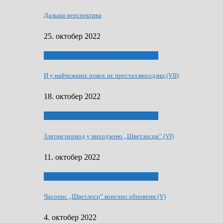
Дальша перспектива
25. октобер 2022
70 РОКИ ЧАСОПИСУ „ШВЕТЛОСЦ”
И у найчежших рокох нє престал виходзиц (VII)
18. октобер 2022
70 РОКИ ЧАСОПИСУ „ШВЕТЛОСЦ”
Златни период у виходзеню „Шветлосци” (VI)
11. октобер 2022
70 РОКИ ЧАСОПИСУ „ШВЕТЛОСЦ”
Часопис „Шветлосц” конєчно обновени (V)
4. октобер 2022