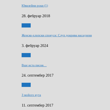
Ювилейни роки (1)
28. фебруар 2018
Гумор
Женско-хлопски спокуси: Слуп докрива насадзени
3. фебруар 2024
Гумор
Вше иста писня…
24. септембер 2017
Гумор
З мойого кута
11. септембер 2017