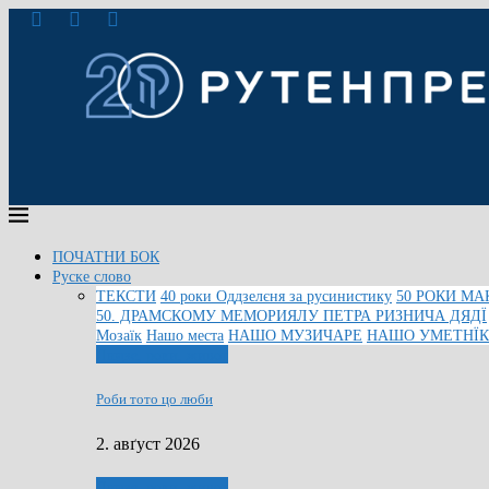
ПОЧАТНИ БОК
Руске слово
ТЕКСТИ
40 роки Оддзелєня за русинистику
50 РОКИ МА
50. ДРАМСКОМУ МЕМОРИЯЛУ ПЕТРА РИЗНИЧА ДЯДЇ
Мозаїк
Нашо места
НАШО МУЗИЧАРЕ
НАШО УМЕТНЇ
Людзе, роки, живот
Роби тото цо люби
2. авґуст 2026
Людзе, роки, живот