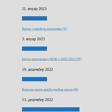
11. януар 2023
50 РОКИ МАКУ
Капча з тинейдж ґенерацию (V)
3. януар 2023
50 РОКИ МАКУ
Епоха натронского МАК-у 2005-2013 (IV)
19. децембер 2022
50 РОКИ МАКУ
Конєчно могло шлєбоднєйше писац (III)
13. децембер 2022
70 РОКИ ЧАСОПИСУ „ШВЕТЛОСЦ”