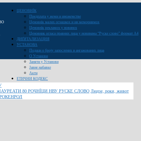
ЦЕНОВНЇК
Предплата у жеми и иножемстве
ВО
Ценовнїк малих оглашкох и ин мемориямох
Ценовнїк рекламох у новинох
Ценовник огласа правних лица у новинама “Руске слово” формат A4
O
ДИҐИТАЛИЗАЦИЯ
УСТАНОВА
Подаци о броју запослених и ангажованих лица
О Установи
Заняти у Установи
Јавне набавке
Акти
ЕТИЧНИ КОДЕКС
У
ЛАУРЕАТИ 80 РОЧНЇЦИ НВУ РУСКЕ СЛОВО
Людзе, роки, живот
 РОКЕНРОЛ