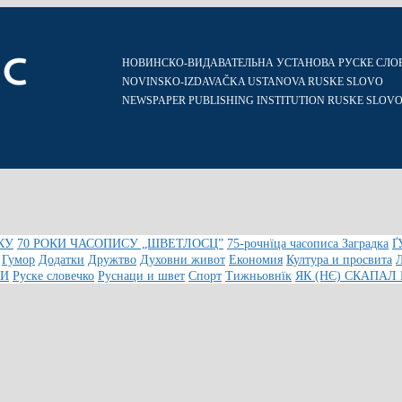
НОВИНСКО-ВИДАВАТЕЛЬНА УСТАНОВА РУСКЕ СЛО
NOVINSKO-IZDAVAČKA USTANOVA RUSKE SLOVO
NEWSPAPER PUBLISHING INSTITUTION RUSKE SLOV
КУ
70 РОКИ ЧАСОПИСУ „ШВЕТЛОСЦ”
75-рочнїца часописа Заградка
Ґ
Гумор
Додатки
Дружтво
Духовни живот
Економия
Култура и просвита
КИ
Руске словечко
Руснаци и швет
Спорт
Тижньовнїк
ЯК (НЄ) СКАПАЛ