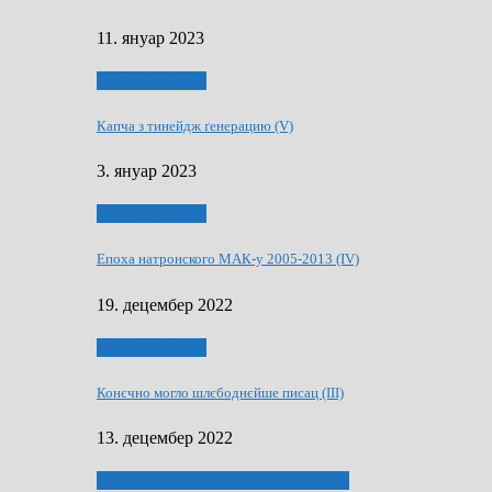
11. януар 2023
50 РОКИ МАКУ
Капча з тинейдж ґенерацию (V)
3. януар 2023
50 РОКИ МАКУ
Епоха натронского МАК-у 2005-2013 (IV)
19. децембер 2022
50 РОКИ МАКУ
Конєчно могло шлєбоднєйше писац (III)
13. децембер 2022
70 РОКИ ЧАСОПИСУ „ШВЕТЛОСЦ”