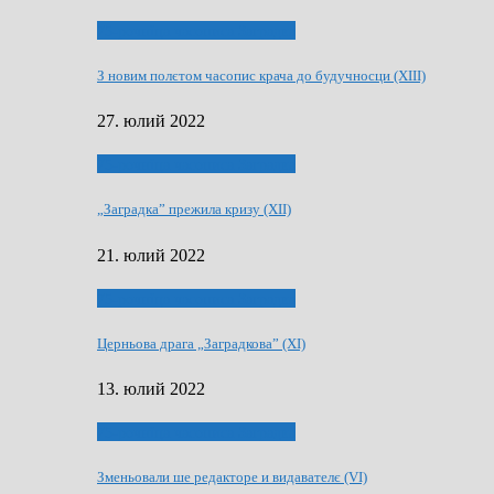
75-рочнїца часописа Заградка
З новим полєтом часопис крача до будучносци (XIII)
27. юлий 2022
75-рочнїца часописа Заградка
„Заградка” прежила кризу (XII)
21. юлий 2022
75-рочнїца часописа Заградка
Церньова драга „Заградкова” (XI)
13. юлий 2022
75-рочнїца часописа Заградка
Зменьовали ше редакторе и видавателє (VI)