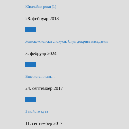
Ювилейни роки (1)
28. фебруар 2018
Гумор
Женско-хлопски спокуси: Слуп докрива насадзени
3. фебруар 2024
Гумор
Вше иста писня…
24. септембер 2017
Гумор
З мойого кута
11. септембер 2017