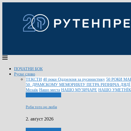
ПОЧАТНИ БОК
Руске слово
ТЕКСТИ
40 роки Оддзелєня за русинистику
50 РОКИ МА
50. ДРАМСКОМУ МЕМОРИЯЛУ ПЕТРА РИЗНИЧА ДЯДЇ
Мозаїк
Нашо места
НАШО МУЗИЧАРЕ
НАШО УМЕТНЇ
Людзе, роки, живот
Роби тото цо люби
2. авґуст 2026
Людзе, роки, живот