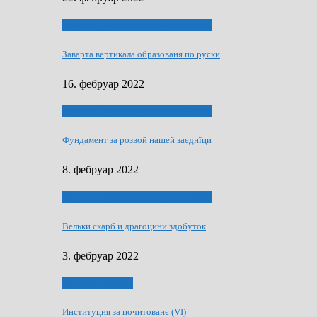
40 роки Оддзелєня за русинистику
Заварта вертикала образованя по руски
16. фебруар 2022
40 роки Оддзелєня за русинистику
Фундамент за розвой нашей заєднїци
8. фебруар 2022
40 роки Оддзелєня за русинистику
Вельки скарб и драгоцини здобуток
3. фебруар 2022
50 РОКИ МАКУ
Институция за почитованє (VI)