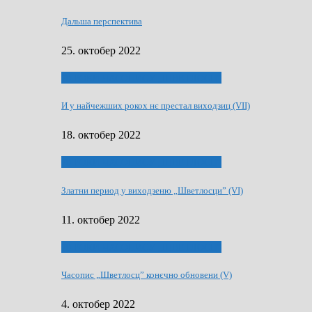
Дальша перспектива
25. октобер 2022
70 РОКИ ЧАСОПИСУ „ШВЕТЛОСЦ”
И у найчежших рокох нє престал виходзиц (VII)
18. октобер 2022
70 РОКИ ЧАСОПИСУ „ШВЕТЛОСЦ”
Златни период у виходзеню „Шветлосци” (VI)
11. октобер 2022
70 РОКИ ЧАСОПИСУ „ШВЕТЛОСЦ”
Часопис „Шветлосц” конєчно обновени (V)
4. октобер 2022