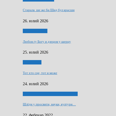
Старала ше же би Шид бул красши
26. юлий 2026
Духовни живот
Любов ґу Богу и дзецом у шерцу
25. юлий 2026
Руске слово
Тот хто сце, тот и може
24. юлий 2026
40 роки Оддзелєня за русинистику
Шлїди у просвити, науки, култури…
22. фебруар 2022