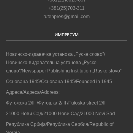
+381(25)703-311
rutenpres@gmail.com
ИМПРЕСУМ
Новинско-издавачка установа „Руске слово”/
Новинско-видавательна установа „Руске
слово”/Newspaper Publishing Institution „Ruske slovo”
Основана 1945/Основана 1945/Founded in 1945
Адреса/Адреса/Address:
Футожска 2/III /Футошка 2/III /Futoska street 2/III
21000 Нови Сад/21000 Нови Сад/21000 Novi Sad
Република Србија/Република Сербия/Republic of
Serbia