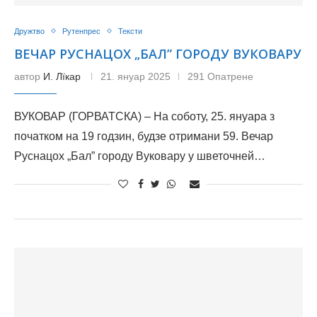
Дружтво
Рутенпрес
Тексти
ВЕЧАР РУСНАЦОХ „БАЛ” ГОРОДУ ВУКОВАРУ
автор
И. Лїкар
21. януар 2025
291 Опатрене
ВУКОВАР (ГОРВАТСКА) – На соботу, 25. януара з
початком на 19 годзин, будзе отримани 59. Вечар
Руснацох „Бал” городу Вуковару у шветочней…