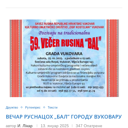
Дружтво
Рутенпрес
Тексти
ВЕЧАР РУСНАЦОХ „БАЛ” ГОРОДУ ВУКОВАРУ
автор
И. Лїкар
13. януар 2025
347 Опатрене