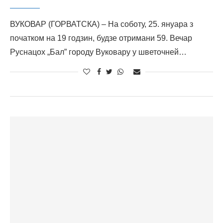
ВУКОВАР (ГОРВАТСКА) – На соботу, 25. януара з
початком на 19 годзин, будзе отримани 59. Вечар
Руснацох „Бал” городу Вуковару у шветочней…