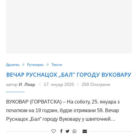
Дружтво
Рутенпрес
Тексти
ВЕЧАР РУСНАЦОХ „БАЛ” ГОРОДУ ВУКОВАРУ
автор
И. Лїкар
17. януар 2025
258 Опатрене
ВУКОВАР (ГОРВАТСКА) – На соботу, 25. януара з
початком на 19 годзин, будзе отримани 59. Вечар
Руснацох „Бал” городу Вуковару у шветочней…