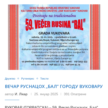
Дружтво
Рутенпрес
Тексти
ВЕЧАР РУСНАЦОХ „БАЛ” ГОРОДУ ВУКОВАРУ
автор
И. Лїкар
25. януар 2025
391 Опатрене
ВУКОВАР (ГОРВАТСКА) – 59. Вечар Руснацох „Бал”