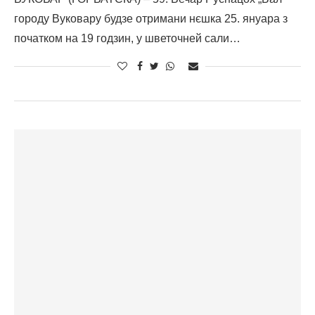
городу Вуковару будзе отримани нєшка 25. януара з
початком на 19 годзин, у шветочней сали…