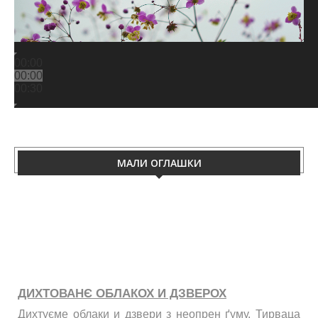
00:00
00:00
00:30
МАЛИ ОГЛАШКИ
ДИХТОВАНЄ ОБЛАКОХ И ДЗВЕРОХ
Дихтуєме облаки и дзвери з неопрен ґуму. Тирваца