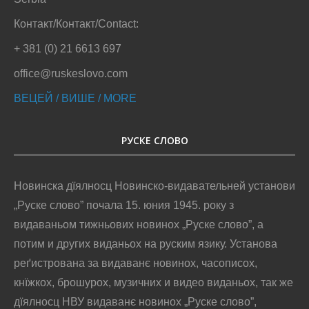
Контакт/Контакт/Contact:
+ 381 (0) 21 6613 697
office@ruskeslovo.com
ВЕЦЕЙ / ВИШЕ / MORE
РУСКЕ СЛОВО
Новинска дїялносц Новинско-видавательней установи
„Руске слово” почала 15. юния 1945. року з
видаваньом тижньових новинох „Руске слово”, а
потим и других виданьох на руским язику. Установа
реґистрована за видаванє новинох, часописох,
кнїжкох, брошурох, музичних и видео виданьох, так же
дїялносц НВУ видаванє новинох „Руске слово”,