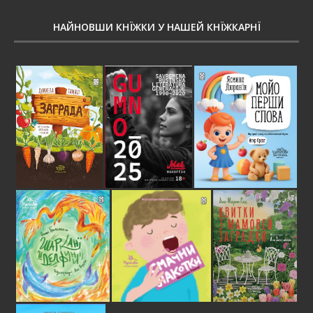
НАЙНОВШИ КНЇЖКИ У НАШЕЙ КНЇЖКАРНЇ