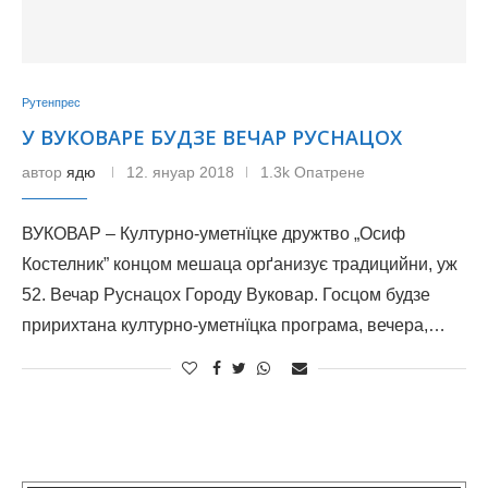
Рутенпрес
У ВУКОВАРЕ БУДЗЕ ВЕЧАР РУСНАЦОХ
автор
ядю
12. януар 2018
1.3k Опатрене
ВУКОВАР – Културно-уметнїцке дружтво „Осиф
Костелник” концом мешаца орґанизує традицийни, уж
52. Вечар Руснацох Городу Вуковар. Госцом будзе
пририхтана културно-уметнїцка програма, вечера,…