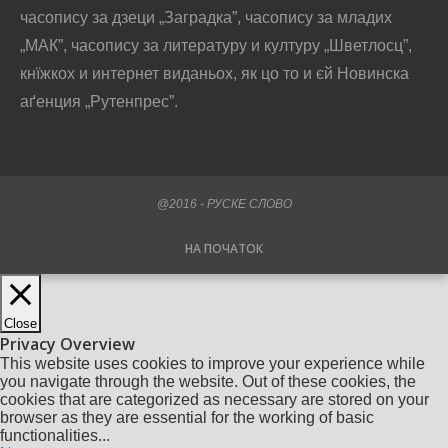
часопису за дзеци „Заградка”, часопису за младих
„МАК”, часопису за литературу и културу „Шветлосц”,
кнїжкох и интернет виданьох, як цо то и єй Новинска
аґенция „Рутенпрес”.
@2016 - РУСКЕ СЛОВО
НА ПОЧАТОК
Close
Privacy Overview
This website uses cookies to improve your experience while
you navigate through the website. Out of these cookies, the
cookies that are categorized as necessary are stored on your
browser as they are essential for the working of basic
functionalities
...