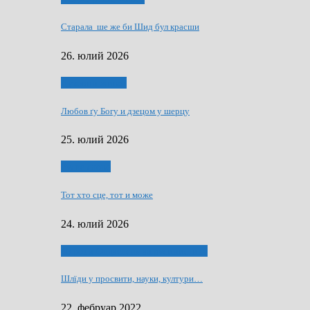
Старала ше же би Шид бул красши
26. юлий 2026
Духовни живот
Любов ґу Богу и дзецом у шерцу
25. юлий 2026
Руске слово
Тот хто сце, тот и може
24. юлий 2026
40 роки Оддзелєня за русинистику
Шлїди у просвити, науки, култури…
22. фебруар 2022