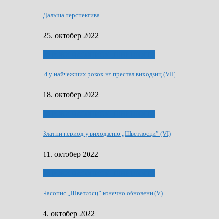
Дальша перспектива
25. октобер 2022
70 РОКИ ЧАСОПИСУ „ШВЕТЛОСЦ”
И у найчежших рокох нє престал виходзиц (VII)
18. октобер 2022
70 РОКИ ЧАСОПИСУ „ШВЕТЛОСЦ”
Златни период у виходзеню „Шветлосци” (VI)
11. октобер 2022
70 РОКИ ЧАСОПИСУ „ШВЕТЛОСЦ”
Часопис „Шветлосц” конєчно обновени (V)
4. октобер 2022