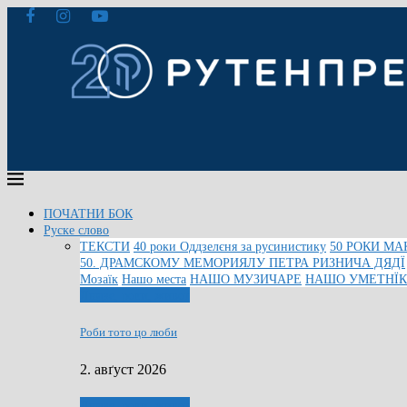
ПОЧАТНИ БОК
Руске слово
ТЕКСТИ
40 роки Оддзелєня за русинистику
50 РОКИ МА
50. ДРАМСКОМУ МЕМОРИЯЛУ ПЕТРА РИЗНИЧА ДЯДЇ
Мозаїк
Нашо места
НАШО МУЗИЧАРЕ
НАШО УМЕТНЇ
Людзе, роки, живот
Роби тото цо люби
2. авґуст 2026
Людзе, роки, живот