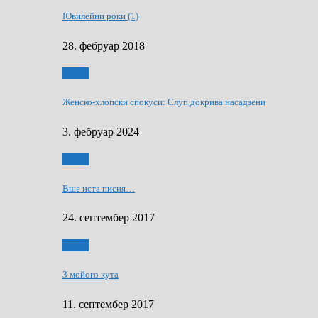
Ювилейни роки (1)
28. фебруар 2018
Гумор
Женско-хлопски спокуси: Слуп докрива насадзени
3. фебруар 2024
Гумор
Вше иста писня…
24. септембер 2017
Гумор
З мойого кута
11. септембер 2017