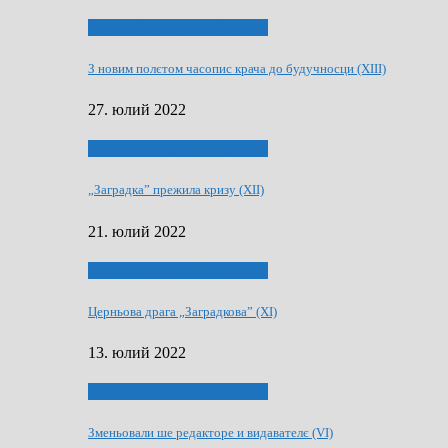
75-рочнїца часописа Заградка
З новим полєтом часопис крача до будучносци (XIII)
27. юлий 2022
75-рочнїца часописа Заградка
„Заградка” прежила кризу (XII)
21. юлий 2022
75-рочнїца часописа Заградка
Церньова драга „Заградкова” (XI)
13. юлий 2022
75-рочнїца часописа Заградка
Зменьовали ше редакторе и видавателє (VI)