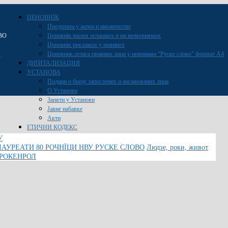
ЦЕНОВНЇК
Предплата у жеми и иножемстве
ВО
Ценовнїк малих оглашкох и ин мемориямох
Ценовнїк рекламох у новинох
Ценовник огласа правних лица у новинама “Руске слово” формат A4
O
ДИҐИТАЛИЗАЦИЯ
УСТАНОВА
Подаци о броју запослених и ангажованих лица
О Установи
Заняти у Установи
Јавне набавке
Акти
ЕТИЧНИ КОДЕКС
У
ЛАУРЕАТИ 80 РОЧНЇЦИ НВУ РУСКЕ СЛОВО
Людзе, роки, живот
 РОКЕНРОЛ