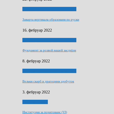
40 роки Оддзелєня за русинистику
Заварта вертикала образованя по руски
16. фебруар 2022
40 роки Оддзелєня за русинистику
Фундамент за розвой нашей заєднїци
8. фебруар 2022
40 роки Оддзелєня за русинистику
Вельки скарб и драгоцини здобуток
3. фебруар 2022
50 РОКИ МАКУ
Институция за почитованє (VI)