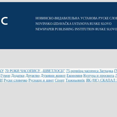
НОВИНСКО-ВИДАВАТЕЛЬНА УСТАНОВА РУСКЕ СЛО
NOVINSKO-IZDAVAČKA USTANOVA RUSKE SLOVO
NEWSPAPER PUBLISHING INSTITUTION RUSKE SLOV
КУ
70 РОКИ ЧАСОПИСУ „ШВЕТЛОСЦ”
75-рочнїца часописа Заградка
Ґ
Гумор
Додатки
Дружтво
Духовни живот
Економия
Култура и просвита
КИ
Руске словечко
Руснаци и швет
Спорт
Тижньовнїк
ЯК (НЄ) СКАПАЛ