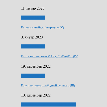
11. януар 2023
50 РОКИ МАКУ
Капча з тинейдж ґенерацию (V)
3. януар 2023
50 РОКИ МАКУ
Епоха натронского МАК-у 2005-2013 (IV)
19. децембер 2022
50 РОКИ МАКУ
Конєчно могло шлєбоднєйше писац (III)
13. децембер 2022
70 РОКИ ЧАСОПИСУ „ШВЕТЛОСЦ”