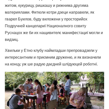
житом, кукурицу, ришкашу и рижнима другима
материялами. Фитюли котри дзеци направели, як
гварел Буилов, буду виложени у просторийох
Подручней канцелариї Националного совиту
Руснацох же би их нащивителє манифестациї могли и
видзиц.
Хвильки у Етно клубу наймладши препровадзели у
интересантним и приємним друженю, и як визначели
на концу, уж ше радую даєдней шлїдуюцей роботнї.