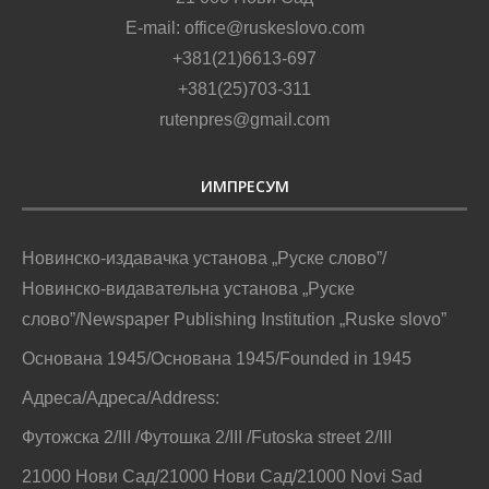
E-mail: office@ruskeslovo.com
+381(21)6613-697
+381(25)703-311
rutenpres@gmail.com
ИМПРЕСУМ
Новинско-издавачка установа „Руске слово”/
Новинско-видавательна установа „Руске
слово”/Newspaper Publishing Institution „Ruske slovo”
Основана 1945/Основана 1945/Founded in 1945
Адреса/Адреса/Address:
Футожска 2/III /Футошка 2/III /Futoska street 2/III
21000 Нови Сад/21000 Нови Сад/21000 Novi Sad