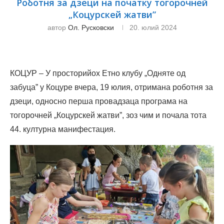
Роботня за дзеци на початку тогорочней
„Коцурскей жатви”
автор
Ол. Русковски
20. юлий 2024
КОЦУР – У просторийох Етно клубу „Одняте од
забуца” у Коцуре вчера, 19 юлия, отримана роботня за
дзеци, односно перша провадзаца програма на
тогорочней „Коцурскей жатви”, зоз чим и почала тота
44. културна манифестация.