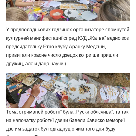
У предполадньових годзинох орґанизаторе спомнутей
културней манифестациї спред КУД „Жатва” вєдно зоз
предсидательку Етно клубу Аранку Медєши,
привитали красне число дзецох котри ше пришли
дружиц, алє и дацо научиц.
Тема отриманей роботнї була „Руски облєчива”, та так
на напочатку роботнї дзеци бавели бависко мемориї
дзе им задаток бул одгаднуц о чим того дня буду