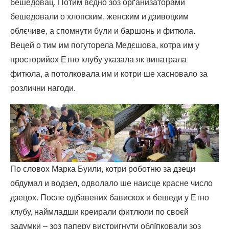
бешедовац. Потим вєдно зоз орґанизаторами
бешедовали о хлопским, женским и дзивоцким
облєчиве, а спомнути були и баршонь и фитюла.
Вецей о тим им погуторела Медєшова, котра им у
просторийох Етно клубу указала як випатрала
фитюла, а потолковала им и котри ше хасновало за
розлични нагоди.
По словох Марка Буили, котри роботню за дзеци
обдумал и водзел, одволало ше наисце красне число
дзецох. После одбавених бавискох и бешеди у Етно
клубу, наймладши креирали фитлюли по своєй
задумки – зоз паперу вистригнути облїпковали зоз