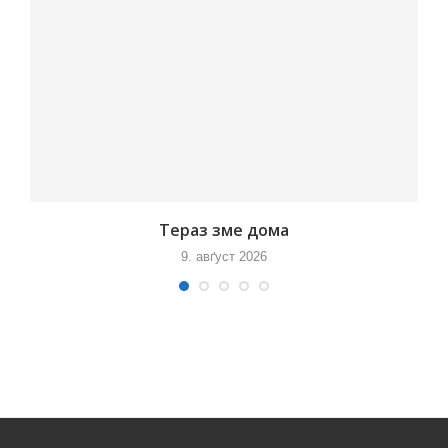
Тераз зме дома
9. авґуст 2026