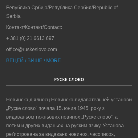
Република Србија/Република Сербия/Republic of
Serbia
Контакт/Контакт/Contact:
+ 381 (0) 21 6613 697
office@ruskeslovo.com
ВЕЦЕЙ / ВИШЕ / MORE
РУСКЕ СЛОВО
Новинска дїялносц Новинско-видавательней установи
„Руске слово” почала 15. юния 1945. року з
видаваньом тижньових новинох „Руске слово”, а
потим и других виданьох на руским язику. Установа
реґистрована за видаванє новинох, часописох,