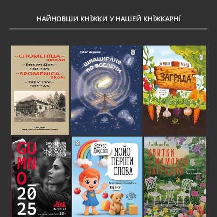
НАЙНОВШИ КНЇЖКИ У НАШЕЙ КНЇЖКАРНЇ