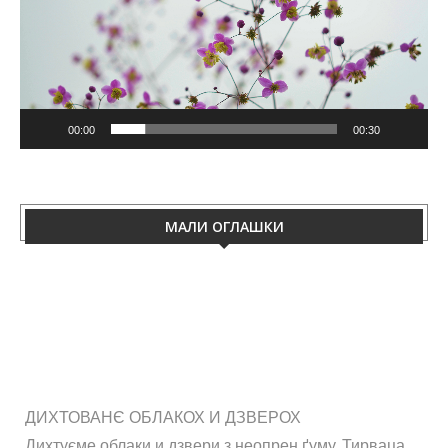
00:00
00:30
МАЛИ ОГЛАШКИ
ДИХТОВАНЄ ОБЛАКОХ И ДЗВЕРОХ
Дихтуєме облаки и дзвери з неопрен ґуму. Тирваца