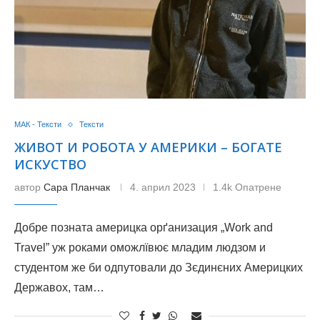
МАК - Тексти
Тексти
ЖИВОТ И РОБОТА У АМЕРИКИ – БОГАТЕ
ИСКУСТВО
автор
Сара Планчак
4. април 2023
1.4k Опатрене
Добре позната америцка орґанизация „Work and
Travel” уж роками оможлївює младим людзом и
студентом же би одпутовали до Зєдинєних Америцких
Державох, там…