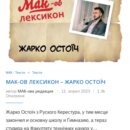
МАК - Тексти
Тексти
МАК-ОВ ЛЕКСИКОН – ЖАРКО ОСТОЇЧ
автор
МАК-ова редакция
11. април 2023
1.3k
Опатрене
Жарко Остоїч з Руского Керестура, у тим месце
закончел и основну школу и Ґимназию, а тераз
студира на Факултету технїчних наукох у…