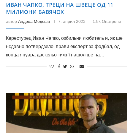
ИВАН ЧАПКО, ТРЕЦИ НА ШВЕЦЕ ОД 11
МИЛИОНИ БАВЯЧОХ
автор
Андреа Медєши
7. април 2023
1.8k Опатрене
Керестурец Иван Чапко, озбильни любитель и, як ше
нєдавно потвердзело, прави експерт за фодбал, од
конца януара даскельо тижнї нашол ше на…