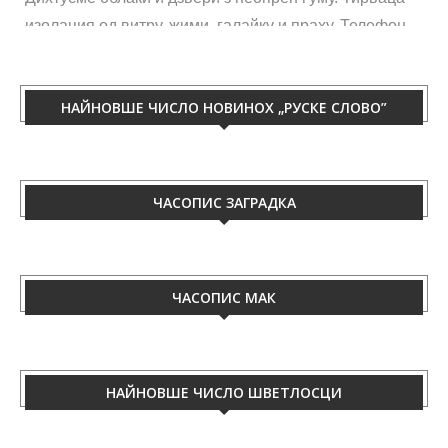
изолация од витру, жими, галайку и праху. Телефон
060/50-88-433.
НАЙНОВШЕ ЧИСЛО НОВИНОХ „РУСКЕ СЛОВО”
ЧАСОПИС ЗАГРАДКА
ЧАСОПИС МАК
НАЙНОВШЕ ЧИСЛО ШВЕТЛОСЦИ