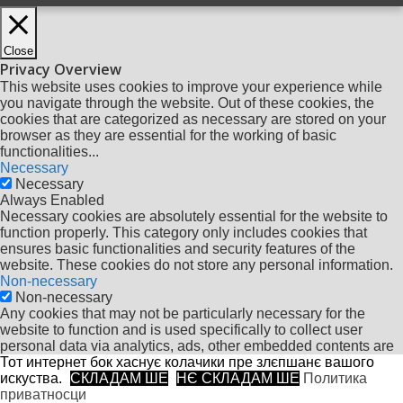
Close
Privacy Overview
This website uses cookies to improve your experience while
you navigate through the website. Out of these cookies, the
cookies that are categorized as necessary are stored on your
browser as they are essential for the working of basic
functionalities
...
Necessary
Necessary
Always Enabled
Necessary cookies are absolutely essential for the website to
function properly. This category only includes cookies that
ensures basic functionalities and security features of the
website. These cookies do not store any personal information.
Non-necessary
Non-necessary
Any cookies that may not be particularly necessary for the
website to function and is used specifically to collect user
personal data via analytics, ads, other embedded contents are
termed as non-necessary cookies. It is mandatory to procure
Тот интернет бок хаснує колачики пре злєпшанє вашого
user consent prior to running these cookies on your website.
искуства.
СКЛАДАМ ШЕ
НЄ СКЛАДАМ ШЕ
Политика
SAVE & ACCEPT
приватносци