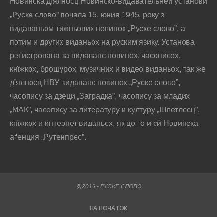
Новинска дїялносц Новинско-видавательней установи
„Руске слово” почала 15. юния 1945. року з
видаваньом тижньових новинох „Руске слово”, а
потим и других виданьох на руским язику. Установа
реґистрована за видаванє новинох, часописох,
кнїжкох, брошурох, музичних и видео виданьох, так же
дїялносц НВУ видаванє новинох „Руске слово”,
часопису за дзеци „Заградка”, часопису за младих
„МАК”, часопису за литературу и културу „Шветлосц”,
кнїжкох и интернет виданьох, як цо то и єй Новинска
аґенция „Рутенпрес”.
@2016 - РУСКЕ СЛОВО
НА ПОЧАТОК