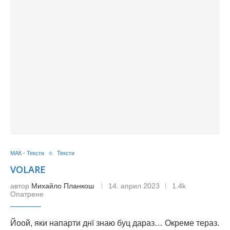
МАК - Тексти
Тексти
VOLARE
автор
Михайло Планкош
14. април 2023
1.4k
Опатрене
Йоой, яки напарти днї знаю буц дараз… Окреме тераз.