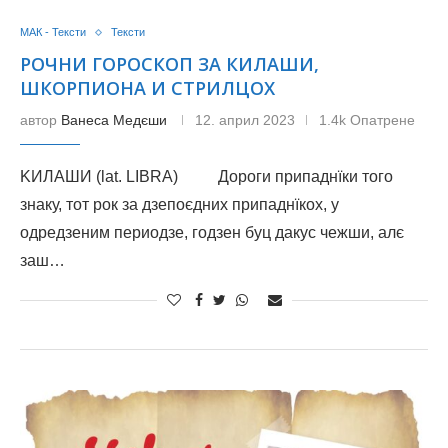
МАК - Тексти
Тексти
РОЧНИ ГОРОСКОП ЗА КИЛАШИ,
ШКОРПИОНА И СТРИЛЦОХ
автор
Ванеса Медєши
12. април 2023
1.4k Опатрене
KИЛАШИ (lat. LIBRA) Дороги припаднїки того
знаку, тот рок за дзепоєдних припаднїкох, у
одредзеним периодзе, годзен буц дакус чежши, алє
заш…