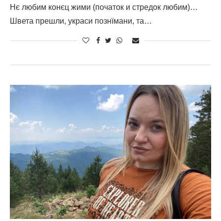
Нє любим конєц жими (початок и стредок любим)…
Швета прешли, украси познїмани, та…