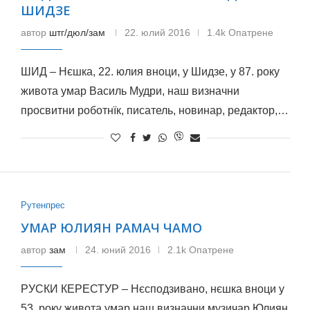
ШИДЗЕ
автор
штг/дюл/зам
22. юлий 2016
1.4k Опатрене
ШИД – Нєшка, 22. юлия вноци, у Шидзе, у 87. року
живота умар Василь Мудри, наш визначни
просвитни роботнїк, писатель, новинар, редактор,…
Рутенпрес
УМАР ЮЛИЯН РАМАЧ ЧАМО
автор
зам
24. юний 2016
2.1k Опатрене
РУСКИ КЕРЕСТУР – Нєсподзивано, нєшка вноци у
53. року живота умар наш визначни музичар Юлиян