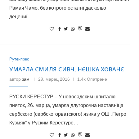
Рамач Чамо, без котрого остатнї даскельо
децениї…
Рутенпрес
УМАРЛА СМИЛЯ СИВЧ, НЄШКА ХОВАНЄ
автор
зам
29. марец 2016
1.4k Опатрене
РУСКИ КЕРЕСТУР – У новосадским шпиталю
пияток, 26. марца, умарла длугорочна наставнїца
сербского (сербскогорватского) язика у ОШ „Петро
Кузмяк” у Руским Керестуре…