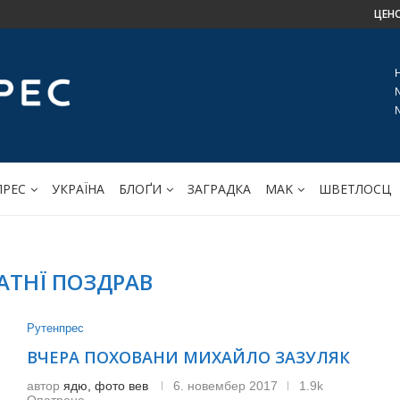
ЦЕН
ПРЕС
УКРАЇНА
БЛОҐИ
ЗАГРАДКА
МАK
ШВЕТЛОСЦ
АТНЇ ПОЗДРАВ
Рутенпрес
ВЧЕРА ПОХОВАНИ МИХАЙЛО ЗАЗУЛЯК
автор
ядю, фото вев
6. новембер 2017
1.9k