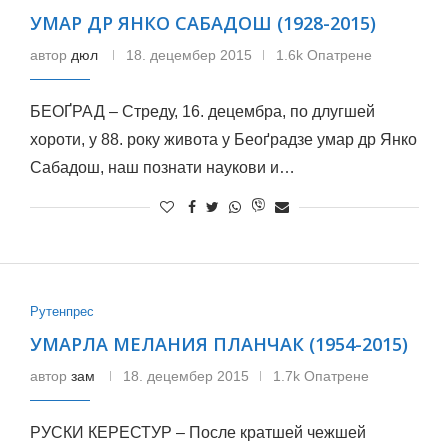
УМАР ДР ЯНКО САБАДОШ (1928-2015)
автор
дюл
18. децембер 2015
1.6k Опатрене
БЕОҐРАД – Стреду, 16. децембра, по длугшей
хороти, у 88. року живота у Беоґрадзе умар др Янко
Сабадош, наш познати наукови и…
Рутенпрес
УМАРЛА МЕЛАНИЯ ПЛАНЧАК (1954-2015)
автор
зам
18. децембер 2015
1.7k Опатрене
РУСКИ КЕРЕСТУР – После кратшей чежшей