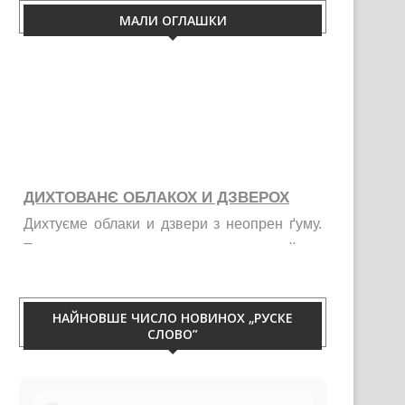
МАЛИ ОГЛАШКИ
ДИХТОВАНЄ ОБЛАКОХ И ДЗВЕРОХ
Дихтуєме облаки и дзвери з неопрен ґуму.
Тирваца изолация од витру, жими, галайку и
праху. Телефон 060/50-88-433.
НАЙНОВШЕ ЧИСЛО НОВИНОХ „РУСКЕ
СЛОВО”