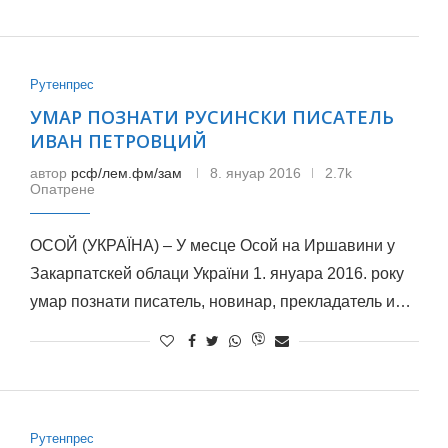
Рутенпрес
УМАР ПОЗНАТИ РУСИНСКИ ПИСАТЕЛЬ
ИВАН ПЕТРОВЦИЙ
автор
рсф/лем.фм/зам
8. януар 2016
2.7k
Опатрене
ОСОЙ (УКРАЇНА) – У месце Осой на Иршавини у
Закарпатскей облаци України 1. януара 2016. року
умар познати писатель, новинар, прекладатель и…
Рутенпрес