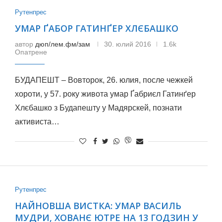
Рутенпрес
УМАР ҐАБОР ГАТИНҐЕР ХЛЄБАШКО
автор
дюп/лем.фм/зам
30. юлий 2016
1.6k
Опатрене
БУДАПЕШТ – Вовторок, 26. юлия, после чежкей
хороти, у 57. року живота умар Ґабриєл Гатинґер
Хлєбашко з Будапешту у Мадярскей, познати
aктивиста…
Рутенпрес
НАЙНОВША ВИСТКА: УМАР ВАСИЛЬ
МУДРИ, ХОВАНЄ ЮТРЕ НА 13 ГОДЗИН У