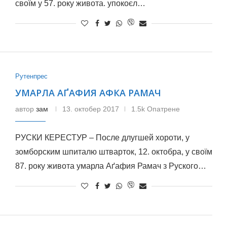
своїм у 57. року живота. упокоєл…
Рутенпрес
УМАРЛА АҐАФИЯ АФКА РАМАЧ
автор
зам
13. октобер 2017
1.5k Опатрене
РУСКИ КЕРЕСТУР – После длугшей хороти, у
зомборским шпиталю штварток, 12. октобра, у своїм
87. року живота умарла Аґафия Рамач з Руского…