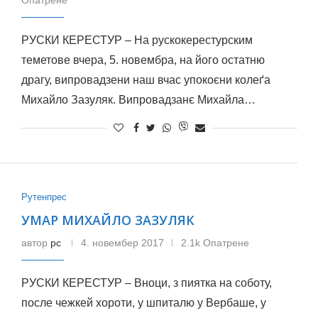
Опатрене
РУСКИ КЕРЕСТУР – На рускокерестурским
теметове вчера, 5. новембра, на його остатню
драгу, випровадзени наш вчас упокоєни колеґа
Михайло Зазуляк. Випровадзанє Михайла…
Рутенпрес
УМАР МИХАЙЛО ЗАЗУЛЯК
автор
рс
4. новембер 2017
2.1k Опатрене
РУСКИ КЕРЕСТУР – Вноци, з пиятка на соботу,
после чежкей хороти, у шпиталю у Вербаше, у