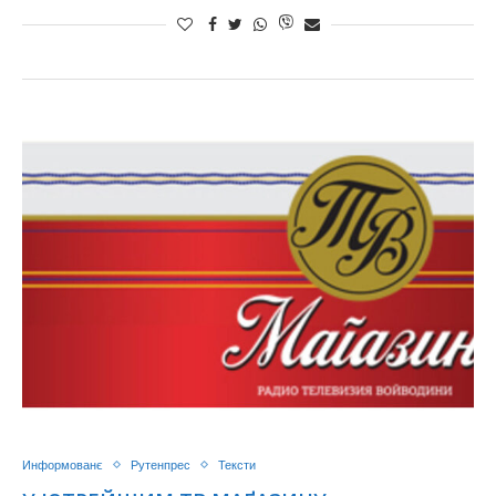
Информованє
Рутенпрес
Тексти