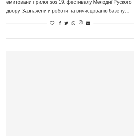
емитовани прилог зоз 19. фестивалу Мелодиї Руского
двору. Зазначени и роботи на вичисцованю базену…