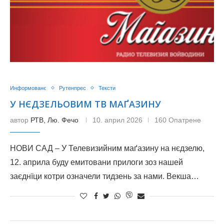
Информованє
Рутенпрес
Тексти
У НЄДЗЕЛЬОВИМ ТВ МАҐАЗИНУ
автор
РТВ, Лю. Фечо
10. април 2026
160 Опатрене
НОВИ САД – У Телевизийним маґазину на нєдзелю,
12. априла буду емитовани прилоги зоз нашей
заєднїци котри означели тидзень зa нами. Векша…