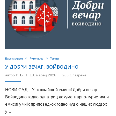
Вирски живот
Рутенпрес
Тексти
У ДОБРИ ВЕЧАР, ВОЙВОДИНО
автор
РТВ
19. марец 2026
283 Опатрене
НОВИ САД – У нєшкайшей емисиї Добри вечар
Войводино годно одпатриц документарно-туристични
емисиї у чиїх приповедкох годно чуц о наших людзох
у…