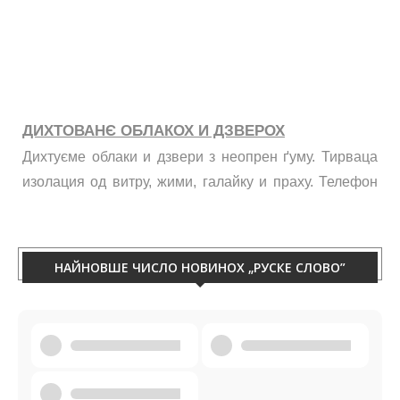
ДИХТОВАНЄ ОБЛАКОХ И ДЗВЕРОХ
Дихтуєме облаки и дзвери з неопрен ґуму. Тирваца
изолация од витру, жими, галайку и праху. Телефон
060/50-88-433.
НАЙНОВШЕ ЧИСЛО НОВИНОХ „РУСКЕ СЛОВО”