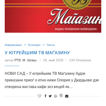
Информованє
Рутенпрес
Тексти
У ЮТРЕЙШИМ ТВ МАҐАЗИНУ
автор
РТВ, М. Шовш
16. май 2026
133 Опатрене
НОВИ САД – У ютрейшим ТВ Маґазину будзе
приказани приоґ о етно-хижи Олория у Дюрдьове дзе
отворена вистава кафи зоз вецей як…