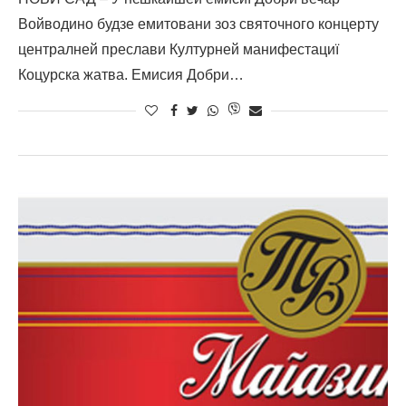
Войводино будзе емитовани зоз святочного концерту
централней преслави Културней манифестациї
Коцурска жатва. Емисия Добри…