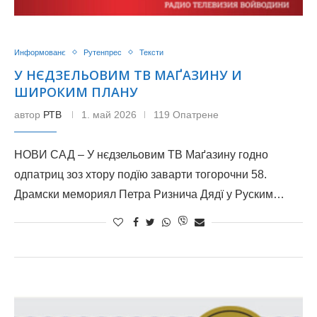
Информованє
Рутенпрес
Тексти
У НЄДЗЕЛЬОВИМ ТВ МАҐАЗИНУ И
ШИРОКИМ ПЛАНУ
автор
РТВ
1. май 2026
119 Опатрене
НОВИ САД – У нєдзельовим ТВ Маґазину годно
одпатриц зоз хтору подїю заварти тогорочни 58.
Драмски мемориял Петра Ризнича Дядї у Руским…