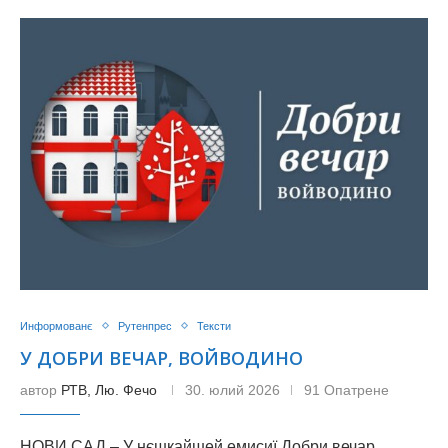
Информованє
Рутенпрес
Тексти
У ДОБРИ ВЕЧАР, ВОЙВОДИНО
автор
РТВ, Лю. Фечо
30. юлий 2026
91 Опатрене
НОВИ САД – У нєшкайшей емисиї Добри вечар