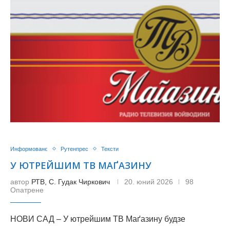
Информованє
Рутенпрес
Тексти
У ЮТРЕЙШИМ ТВ МАҐАЗИНУ
автор
РТВ, С. Гудак Чиркович
20. юний 2026
98
Опатрене
НОВИ САД – У ютрейшим ТВ Маґазину будзе