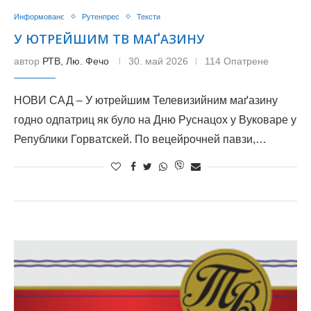
Информованє
Рутенпрес
Тексти
У ЮТРЕЙШИМ ТВ МАҐАЗИНУ
автор
РТВ, Лю. Фечо
30. май 2026
114 Опатрене
НОВИ САД – У ютрейшим Телевизийним маґазину
годно одпатриц як було на Дню Руснацох у Вуковаре у
Републики Горватскей. По вецейрочней павзи,…