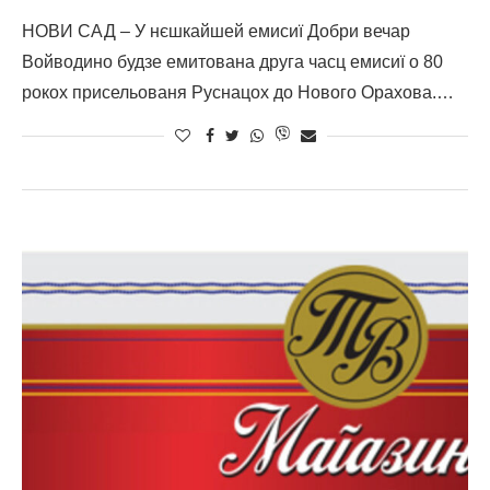
НОВИ САД – У нєшкайшей емисиї Добри вечар
Войводино будзе емитована друга часц емисиї о 80
рокох присельованя Руснацох до Нового Орахова.…