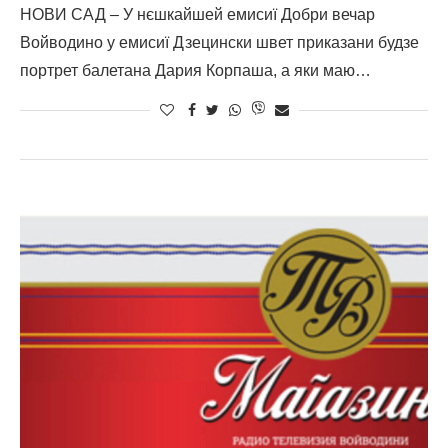
НОВИ САД – У нєшкайшей емисиї Добри вечар
Войводино у емисиї Дзецински швет приказани будзе
портрет балетана Дария Корпаша, а яки маю…