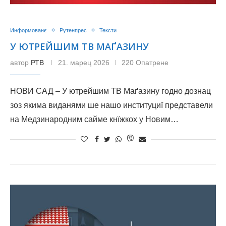
Информованє
Рутенпрес
Тексти
У ЮТРЕЙШИМ ТВ МАҐАЗИНУ
автор
РТВ
21. марец 2026
220 Опатрене
НОВИ САД – У ютрейшим ТВ Маґазину годно дознац
зоз якима виданями ше нашо институциї представели
на Медзинародним сайме кнїжкох у Новим…