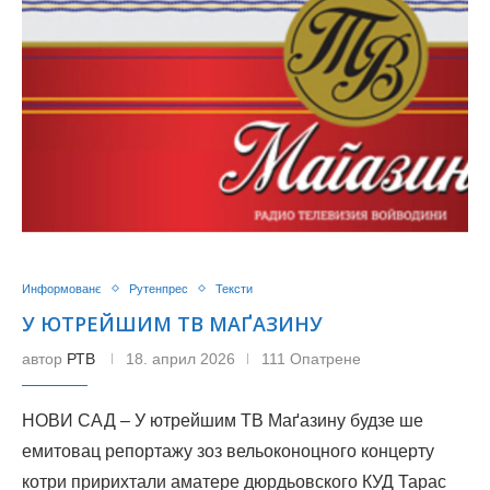
Информованє
Рутенпрес
Тексти
У ЮТРЕЙШИМ ТВ МАҐАЗИНУ
автор
РТВ
18. април 2026
111 Опатрене
НОВИ САД – У ютрейшим ТВ Маґазину будзе ше
емитовац репортажу зоз вельоконоцного концерту
котри пририхтали аматере дюрдьовского КУД Тарас