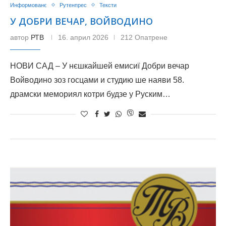
Информованє
Рутенпрес
Тексти
У ДОБРИ ВЕЧАР, ВОЙВОДИНО
автор
РТВ
16. април 2026
212 Опатрене
НОВИ САД – У нєшкайшей емисиї Добри вечар
Войводино зоз госцами и студию ше наяви 58.
драмски мемориял котри будзе у Руским…