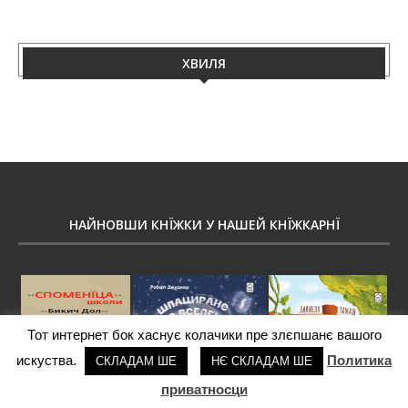
ХВИЛЯ
НАЙНОВШИ КНЇЖКИ У НАШЕЙ КНЇЖКАРНЇ
Тот интернет бок хаснує колачики пре злєпшанє вашого
искуства.
Политика
СКЛАДАМ ШЕ
НЄ СКЛАДАМ ШЕ
приватносци