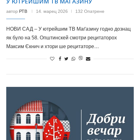
У ЮТРЕЙШИМ ТВ МАҐАЗИНУ
автор
РТВ
14. марец 2026
132 Опатрене
НОВИ САД – У ютрейшим ТВ Маґазину годно дознац
як було на 58. Општинскей смотри рецитаторох
Максим Єкнич и хтори ше рецитаторе…