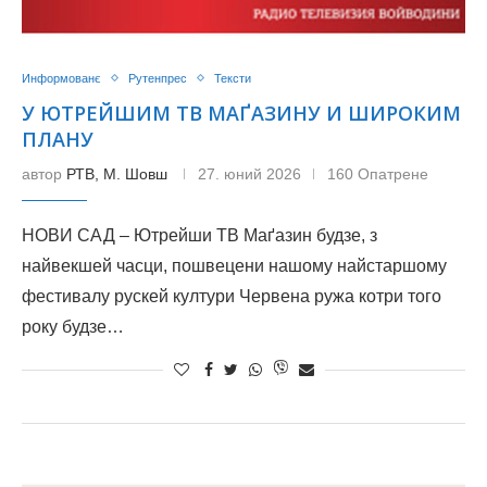
Информованє
Рутенпрес
Тексти
У ЮТРЕЙШИМ ТВ МАҐАЗИНУ И ШИРОКИМ
ПЛАНУ
автор
РТВ, М. Шовш
27. юний 2026
160 Опатрене
НОВИ САД – Ютрейши ТВ Маґазин будзе, з
найвекшей часци, пошвецени нашому найстаршому
фестивалу рускей култури Червена ружа котри того
року будзе…