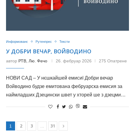
Информованє
Рутенпрес
Тексти
У ДОБРИ ВЕЧАР, ВОЙВОДИНО
автор
РТВ, Лю. Фечо
26. фебруар 2026
275 Опатрене
НОВИ САД – У нєшкайшей емисиї Добри вечар
Войводино будзе емитована фебруарска емисия за
наймладших Дзецински швет у хторей ше з дзецми…
2
3
31
1
…