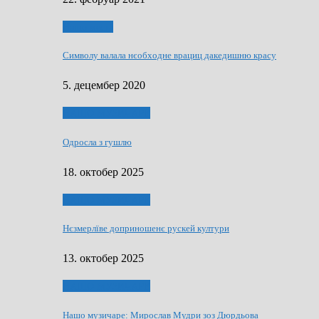
Нашо места
Символу валала нєобходне врациц дакедишню красу
5. децембер 2020
НАШО МУЗИЧАРЕ
Одросла з гушлю
18. октобер 2025
НАШО МУЗИЧАРЕ
Нєзмерлїве доприношенє рускей култури
13. октобер 2025
НАШО МУЗИЧАРЕ
Нашо музичаре: Мирослав Мудри зоз Дюрдьова