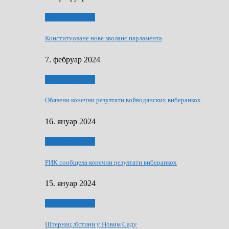
Виберанки 2023
Конституоване нове зволанє парламентa
7. фебруар 2024
Виберанки 2023
Обявени конєчни резултати войводянских виберанкох
16. януар 2024
Виберанки 2023
РИК сообщела конєчни резултати виберанкох
15. януар 2024
Виберанки 2024
Штернац лїстини у Новим Саду