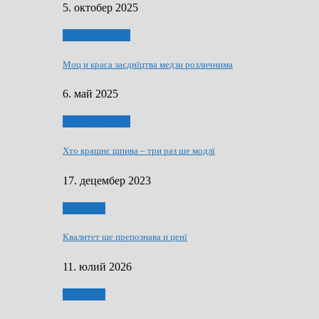
5. октобер 2025
Духовни живот
Моц и краса заєднїцтва медзи розличнима
6. май 2025
Духовни живот
Хто крашнє шпива – три раз ше модлї
17. децембер 2023
Економия
Квалитет ше препознава и ценї
11. юлий 2026
Економия