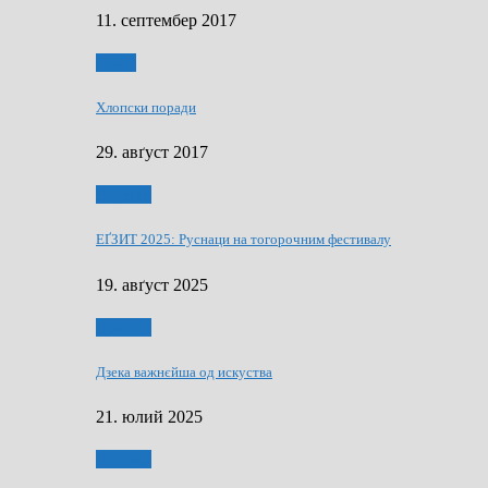
11. септембер 2017
Гумор
Хлопски поради
29. авґуст 2017
Додатки
ЕҐЗИТ 2025: Руснаци на тогорочним фестивалу
19. авґуст 2025
Додатки
Дзека важнєйша од искуства
21. юлий 2025
Додатки