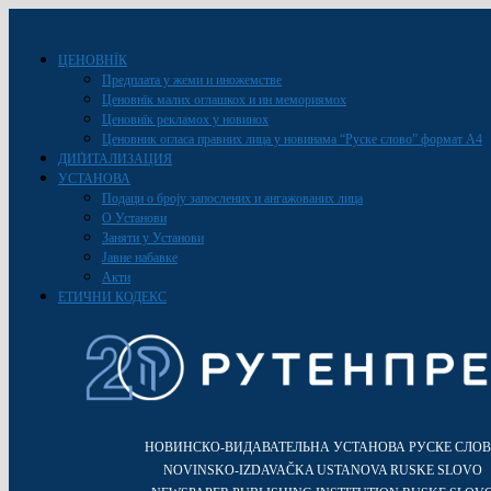
ЦЕНОВНЇК
Предплата у жеми и иножемстве
Ценовнїк малих оглашкох и ин мемориямох
Ценовнїк рекламох у новинох
Ценовник огласа правних лица у новинама “Руске слово” формат A4
ДИҐИТАЛИЗАЦИЯ
УСТАНОВА
Подаци о броју запослених и ангажованих лица
О Установи
Заняти у Установи
Јавне набавке
Акти
ЕТИЧНИ КОДЕКС
НОВИНСКО-ВИДАВАТЕЛЬНА УСТАНОВА РУСКЕ СЛО
NOVINSKO-IZDAVAČKA USTANOVA RUSKE SLOVO