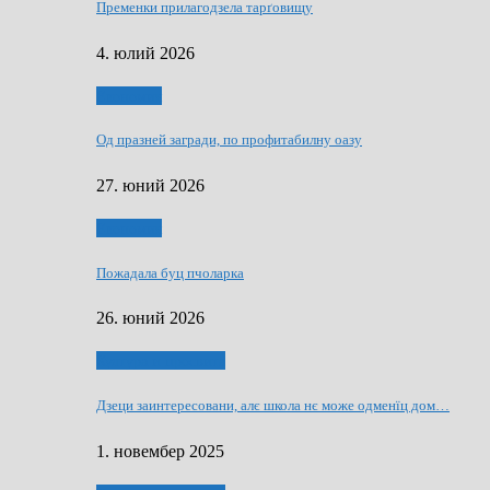
Пременки прилагодзела тарґовищу
4. юлий 2026
Економия
Од празней загради, по профитабилну оазу
27. юний 2026
Економия
Пожадала буц пчоларка
26. юний 2026
Култура и просвита
Дзеци заинтересовани, алє школа нє може одменїц дом…
1. новембер 2025