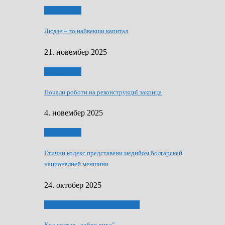
Тижньовнїк
Людзе – то найвекши капитал
21. новембер 2025
Тижньовнїк
Почали роботи на реконструкциї закрица
4. новембер 2025
Тижньовнїк
Етични кодекс представени медийом болгарскей
националней меншини
24. октобер 2025
ЯК (НЄ) СКАПАЛ РОКЕНРОЛ
Кед состав „добре диха”