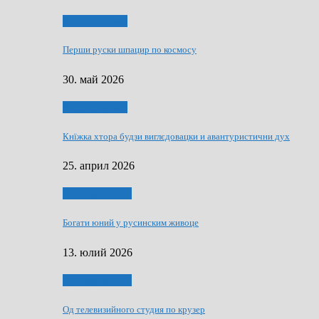
Руске словечко
Перши руски шпацир по космосу
30. май 2026
Руске словечко
Кнїжка хтора будзи виглєдовацки и авантуристични дух
25. април 2026
Руснаци и швет
Богати юний у русинским живоце
13. юлий 2026
Руснаци и швет
Од телевизийного студия по крузер