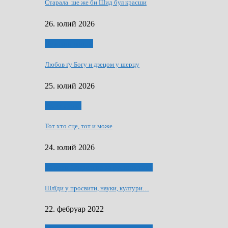
Старала ше же би Шид бул красши
26. юлий 2026
Духовни живот
Любов ґу Богу и дзецом у шерцу
25. юлий 2026
Руске слово
Тот хто сце, тот и може
24. юлий 2026
40 роки Оддзелєня за русинистику
Шлїди у просвити, науки, култури…
22. фебруар 2022