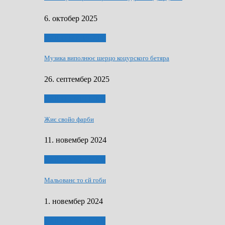
6. октобер 2025
НАШО МУЗИЧАРЕ
Музика виполнює шерцо коцурского бетяра
26. септембер 2025
НАШО УМЕТНЇКИ
Жиє свойо фарби
11. новембер 2024
НАШО УМЕТНЇКИ
Мальованє то єй гоби
1. новембер 2024
НАШО УМЕТНЇКИ