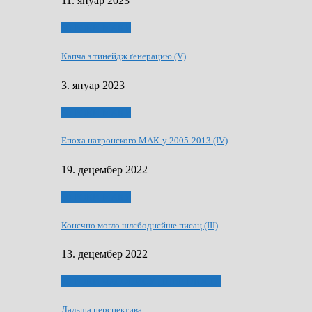
11. януар 2023
50 РОКИ МАКУ
Капча з тинейдж ґенерацию (V)
3. януар 2023
50 РОКИ МАКУ
Епоха натронского МАК-у 2005-2013 (IV)
19. децембер 2022
50 РОКИ МАКУ
Конєчно могло шлєбоднєйше писац (III)
13. децембер 2022
70 РОКИ ЧАСОПИСУ „ШВЕТЛОСЦ”
Дальша перспектива