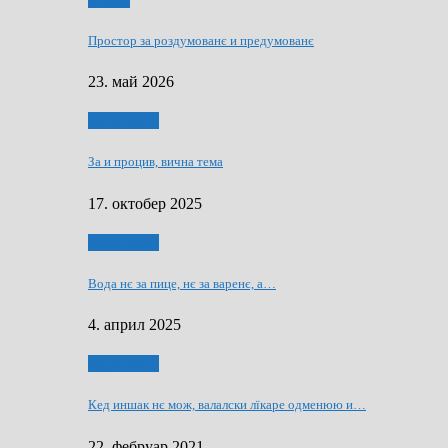
Мозаїк
Простор за роздумованє и предумованє
23. май 2026
Нашо места
За и процив, вична тема
17. октобер 2025
Нашо места
Вода нє за пице, нє за варeнє, a…
4. април 2025
Нашо места
Кед иншак нє мож, валалски лїкаре одменюю и…
22. фебруар 2021