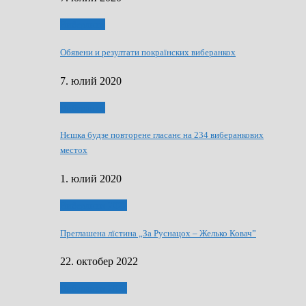
Виберанки
Обявени и резултати покраїнских виберанкох
7. юлий 2020
Виберанки
Нєшка будзе повторене гласанє на 234 виберанкових
местох
1. юлий 2020
Виберанки 2022
Преглашена лїстина „За Руснацох – Желько Ковач”
22. октобер 2022
Виберанки 2022