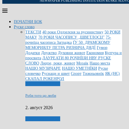
NEWSPAPER PUBLISHING INSTITUTION RUSKE SLOV
ПОЧАТНИ БОК
Руске слово
ТЕКСТИ
40 роки Оддзелєня за русинистику
50 РОКИ
МАКУ
70 РОКИ ЧАСОПИСУ „ШВЕТЛОСЦ”
75-
рочнїца часописа Заградка
ҐУ 50. ДРАМСКОМУ
МЕМОРИЯЛУ ПЕТРА РИЗНИЧА ДЯДЇ
Гумор
Додатки
Дружтво
Духовни живот
Економия
Култура и
просвита
ЛАУРЕАТИ 80 РОЧНЇЦИ НВУ РУСКЕ
СЛОВО
Людзе, роки, живот
Мозаїк
Нашо места
НАШО МУЗИЧАРЕ
НАШО УМЕТНЇКИ
Руске
словечко
Руснаци и швет
Спорт
Тижньовнїк
ЯК (НЄ)
СКАПАЛ РОКЕНРОЛ
Людзе, роки, живот
Роби тото цо люби
2. авґуст 2026
Людзе, роки, живот