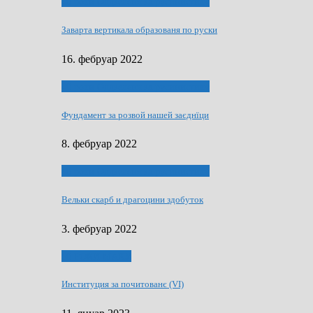
40 роки Оддзелєня за русинистику
Заварта вертикала образованя по руски
16. фебруар 2022
40 роки Оддзелєня за русинистику
Фундамент за розвой нашей заєднїци
8. фебруар 2022
40 роки Оддзелєня за русинистику
Вельки скарб и драгоцини здобуток
3. фебруар 2022
50 РОКИ МАКУ
Институция за почитованє (VI)