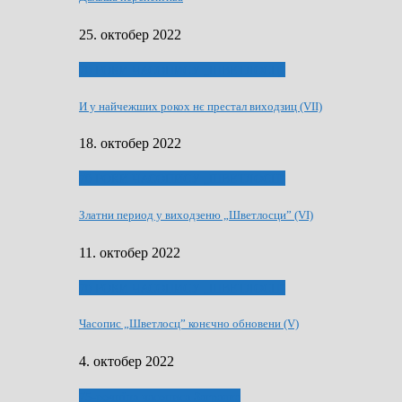
25. октобер 2022
70 РОКИ ЧАСОПИСУ „ШВЕТЛОСЦ”
И у найчежших рокох нє престал виходзиц (VII)
18. октобер 2022
70 РОКИ ЧАСОПИСУ „ШВЕТЛОСЦ”
Златни период у виходзеню „Шветлосци” (VI)
11. октобер 2022
70 РОКИ ЧАСОПИСУ „ШВЕТЛОСЦ”
Часопис „Шветлосц” конєчно обновени (V)
4. октобер 2022
75-рочнїца часописа Заградка