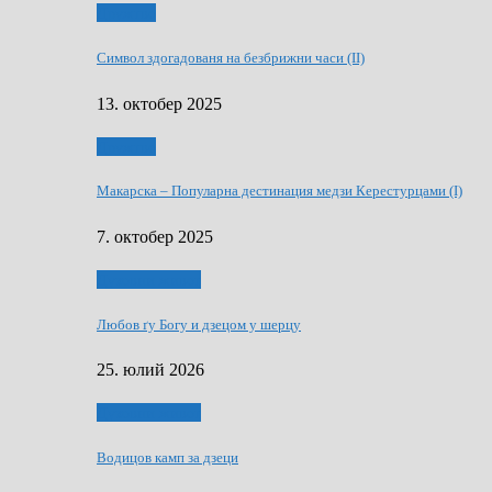
Дружтво
Символ здогадованя на безбрижни часи (II)
13. октобер 2025
Дружтво
Макарскa – Популарна дестинация медзи Керестурцами (I)
7. октобер 2025
Духовни живот
Любов ґу Богу и дзецом у шерцу
25. юлий 2026
Духовни живот
Водицов камп за дзеци