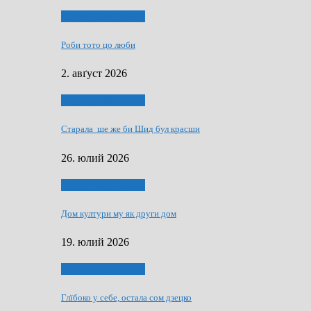
Людзе, роки, живот
Роби тото цо люби
2. авґуст 2026
Людзе, роки, живот
Старала ше же би Шид бул красши
26. юлий 2026
Людзе, роки, живот
Дом култури му як други дом
19. юлий 2026
Людзе, роки, живот
Глїбоко у себе, остала сом дзецко