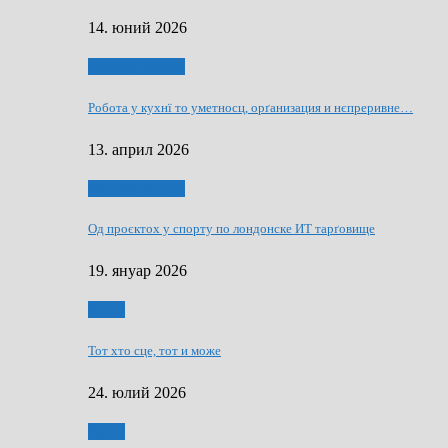
14. юний 2026
Руснаци и швет
Робота у кухнї то уметносц, орґанизация и нєпреривне…
13. април 2026
Руснаци и швет
Од проєктох у спорту по лондонске ИТ тарґовище
19. януар 2026
Спорт
Тот хто сце, тот и може
24. юлий 2026
Спорт