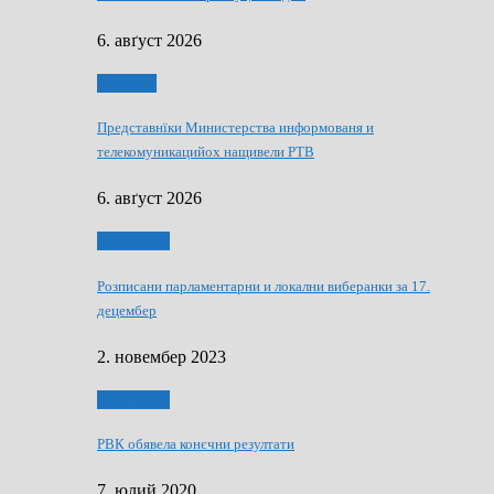
6. авґуст 2026
Дружтво
Представнїки Министерства информованя и
телекомуникацийох нащивели РТВ
6. авґуст 2026
Виберанки
Розписани парламентарни и локални виберанки за 17.
децембер
2. новембер 2023
Виберанки
РВК обявела конєчни резултати
7. юлий 2020