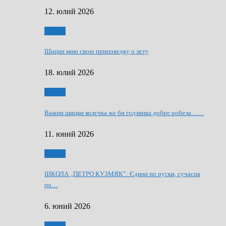
12. юлий 2026
Мозаїк
Шицки маю свою приповедку о лєту
18. юлий 2026
Мозаїк
Важни шицки колєчка же би годзинка добре робела……
11. юний 2026
Мозаїк
ШКОЛА „ПЕТРО КУЗМЯК”: Єдина по руски, сучасна
по…
6. юний 2026