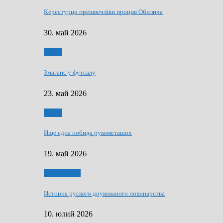
Керестурци прешвечлїви процив Обилича
30. май 2026
Спорт
Змаганє у футсалу
23. май 2026
Спорт
Ище єдна побида рукометашох
19. май 2026
Тижньовнїк
История руского друкованого новинарства
10. юлий 2026