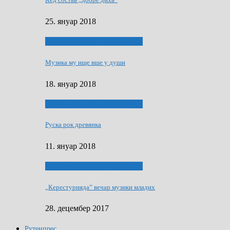
25. януар 2018
ЯК (НЄ) СКАПАЛ РОКЕНРОЛ
Музика му ище вше у души
18. януар 2018
ЯК (НЄ) СКАПАЛ РОКЕНРОЛ
Руска рок древянка
11. януар 2018
ЯК (НЄ) СКАПАЛ РОКЕНРОЛ
„Керестурияда” вечар музики младих
28. децембер 2017
Рутенпрес