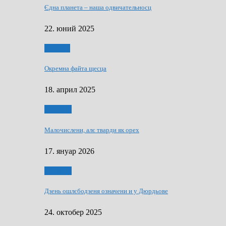
Єдна планета – наша одвичательносц
22. юний 2025
Додатки
Окремна файта щесца
18. април 2025
Дружтво
Малочислени, алє тварди як орех
17. януар 2026
Дружтво
Дзень ошлєбодзеня означени и у Дюрдьове
24. октобер 2025