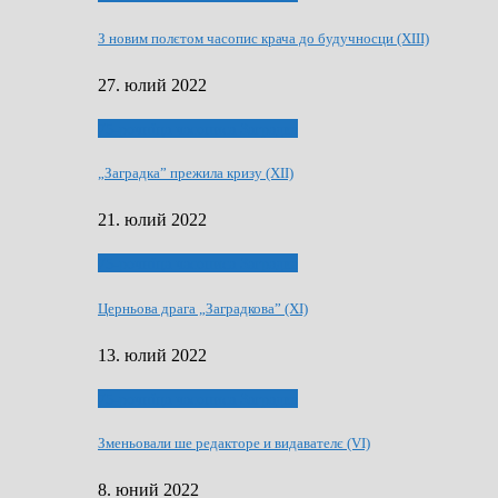
З новим полєтом часопис крача до будучносци (XIII)
27. юлий 2022
75-рочнїца часописа Заградка
„Заградка” прежила кризу (XII)
21. юлий 2022
75-рочнїца часописа Заградка
Церньова драга „Заградкова” (XI)
13. юлий 2022
75-рочнїца часописа Заградка
Зменьовали ше редакторе и видавателє (VI)
8. юний 2022