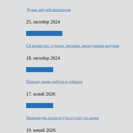
Чувар забутей прешлосци
25. октобер 2024
НАШО УМЕТНЇКИ
Єй малярство сучасне, интимне, виглєдовацки валушне
18. октобер 2024
Руске словечко
Приклад знаня, роботи и доброти
17. юлий 2026
Руске словечко
Приповедки хтори путую од етру по папер
19. юний 2026