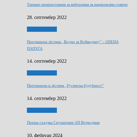
Тирваю пририхтованя за виберанки за национални совити
28. септембер 2022
Виберанки 2022
Преглашена лїстина „Вєдно за Войводину” – ОЛЕНА
ПАПУҐА
14. септембер 2022
Виберанки 2022
Преглашена и лїстина „Русинска будућност”
14. септембер 2022
Виберанки 2023
Перша схадзка Скупштини АП Војводини
10. фебруар 2024