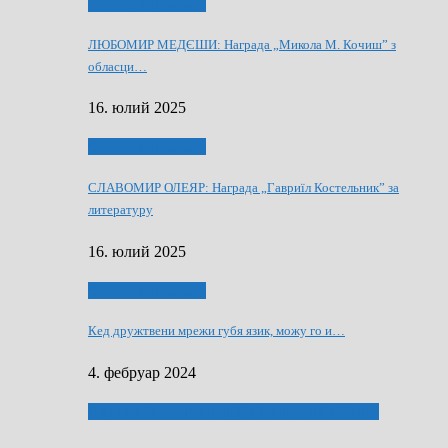
Култура и просвита
ЛЮБОМИР МЕДЄШИ: Награда „Микола М. Кочиш” з
обласци…
16. юлий 2025
Култура и просвита
СЛАВОМИР ОЛЕЯР: Награда „Гавриїл Костельник” за
литературу
16. юлий 2025
Култура и просвита
Кед дружтвени мрежи губя язик, можу го и…
4. фебруар 2024
ЛАУРЕАТИ 80 РОЧНЇЦИ НВУ РУСКЕ СЛОВО