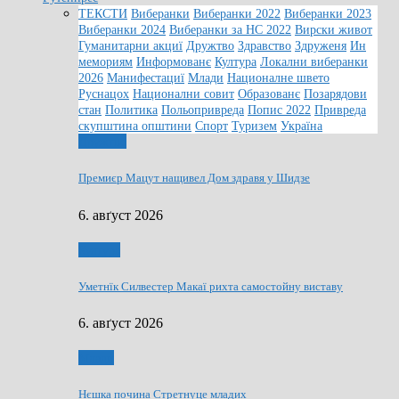
ТЕКСТИ
Виберанки
Виберанки 2022
Виберанки 2023
Виберанки 2024
Виберанки за НС 2022
Вирски живот
Гуманитарни акциї
Дружтво
Здравство
Здруженя
Ин
мемориям
Информованє
Култура
Локални виберанки
2026
Манифестациї
Млади
Националне швето
Руснацох
Национални совит
Образованє
Позарядови
стан
Политика
Польопривреда
Попис 2022
Привреда
скупштина општини
Спорт
Туризем
Україна
Дружтво
Премиєр Мацут нащивел Дом здравя у Шидзе
6. авґуст 2026
Култура
Уметнїк Силвестер Макаї рихта самостойну виставу
6. авґуст 2026
Млади
Нєшка почина Стретнуце младих