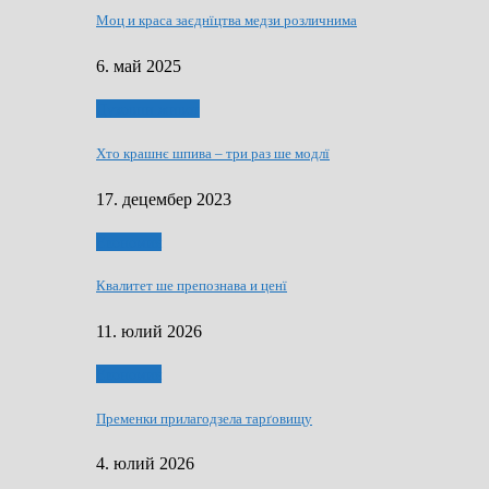
Моц и краса заєднїцтва медзи розличнима
6. май 2025
Духовни живот
Хто крашнє шпива – три раз ше модлї
17. децембер 2023
Економия
Квалитет ше препознава и ценї
11. юлий 2026
Економия
Пременки прилагодзела тарґовищу
4. юлий 2026