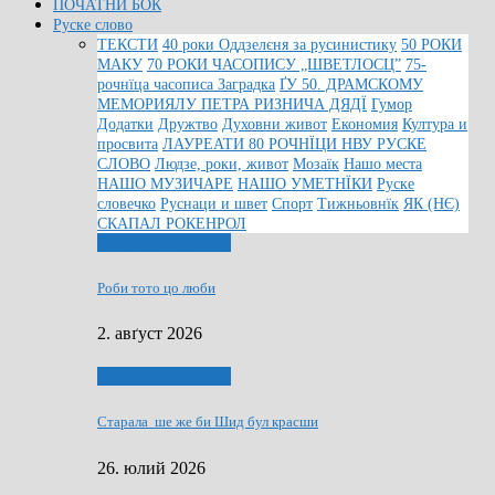
ПОЧАТНИ БОК
Руске слово
ТЕКСТИ
40 роки Оддзелєня за русинистику
50 РОКИ
МАКУ
70 РОКИ ЧАСОПИСУ „ШВЕТЛОСЦ”
75-
рочнїца часописа Заградка
ҐУ 50. ДРАМСКОМУ
МЕМОРИЯЛУ ПЕТРА РИЗНИЧА ДЯДЇ
Гумор
Додатки
Дружтво
Духовни живот
Економия
Култура и
просвита
ЛАУРЕАТИ 80 РОЧНЇЦИ НВУ РУСКЕ
СЛОВО
Людзе, роки, живот
Мозаїк
Нашо места
НАШО МУЗИЧАРЕ
НАШО УМЕТНЇКИ
Руске
словечко
Руснаци и швет
Спорт
Тижньовнїк
ЯК (НЄ)
СКАПАЛ РОКЕНРОЛ
Людзе, роки, живот
Роби тото цо люби
2. авґуст 2026
Людзе, роки, живот
Старала ше же би Шид бул красши
26. юлий 2026