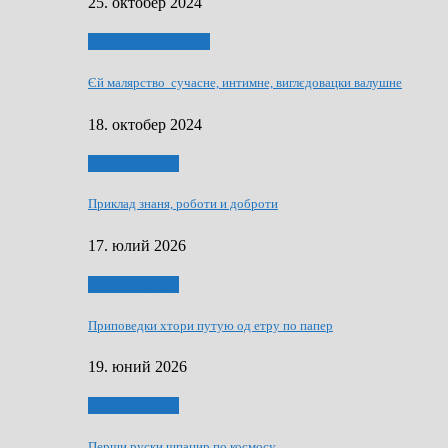
25. октобер 2024
НАШО УМЕТНЇКИ
Єй малярство сучасне, интимне, виглєдовацки валушне
18. октобер 2024
Руске словечко
Приклад знаня, роботи и доброти
17. юлий 2026
Руске словечко
Приповедки хтори путую од етру по папер
19. юний 2026
Руске словечко
Перши руски шпацир по космосу