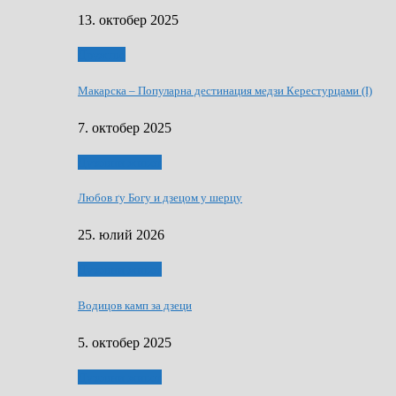
13. октобер 2025
Дружтво
Макарскa – Популарна дестинация медзи Керестурцами (I)
7. октобер 2025
Духовни живот
Любов ґу Богу и дзецом у шерцу
25. юлий 2026
Духовни живот
Водицов камп за дзеци
5. октобер 2025
Духовни живот