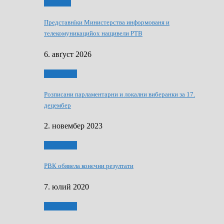
Дружтво
Представнїки Министерства информованя и
телекомуникацийох нащивели РТВ
6. авґуст 2026
Виберанки
Розписани парламентарни и локални виберанки за 17.
децембер
2. новембер 2023
Виберанки
РВК обявела конєчни резултати
7. юлий 2020
Виберанки