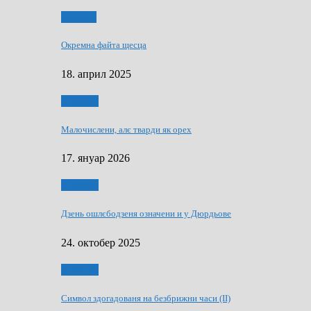
Додатки
Окремна файта щесца
18. април 2025
Дружтво
Малочислени, алє тварди як орех
17. януар 2026
Дружтво
Дзень ошлєбодзеня означени и у Дюрдьове
24. октобер 2025
Дружтво
Символ здогадованя на безбрижни часи (II)