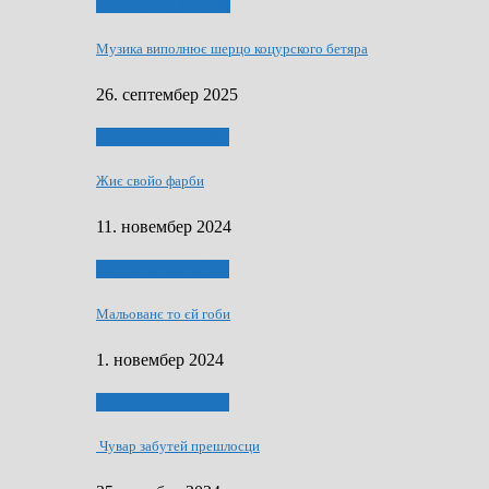
НАШО МУЗИЧАРЕ
Музика виполнює шерцо коцурского бетяра
26. септембер 2025
НАШО УМЕТНЇКИ
Жиє свойо фарби
11. новембер 2024
НАШО УМЕТНЇКИ
Мальованє то єй гоби
1. новембер 2024
НАШО УМЕТНЇКИ
Чувар забутей прешлосци