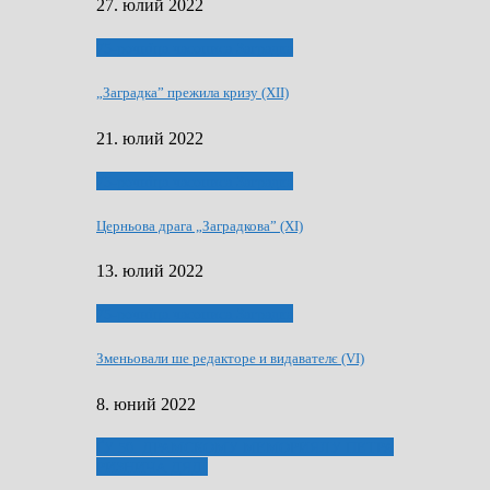
27. юлий 2022
75-рочнїца часописа Заградка
„Заградка” прежила кризу (XII)
21. юлий 2022
75-рочнїца часописа Заградка
Церньова драга „Заградкова” (XI)
13. юлий 2022
75-рочнїца часописа Заградка
Зменьовали ше редакторе и видавателє (VI)
8. юний 2022
ҐУ 50. ДРАМСКОМУ МЕМОРИЯЛУ ПЕТРА
РИЗНИЧА ДЯДЇ