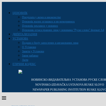
ЦЕНОВНЇК
Предплата у жеми и иножемстве
Ценовнїк малих оглашкох и ин мемориямох
Ценовнїк рекламох у новинох
Ценовник огласа правних лица у новинама “Руске слово” формат A4
ДИҐИТАЛИЗАЦИЯ
УСТАНОВА
Подаци о броју запослених и ангажованих лица
О Установи
Заняти у Установи
Јавне набавке
Акти
ЕТИЧНИ КОДЕКС
НОВИНСКО-ВИДАВАТЕЛЬНА УСТАНОВА РУСКЕ СЛО
NOVINSKO-IZDAVAČKA USTANOVA RUSKE SLOVO
NEWSPAPER PUBLISHING INSTITUTION RUSKE SLOV