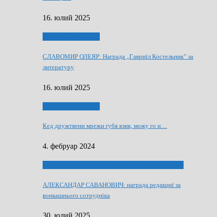
16. юлий 2025
Култура и просвита
СЛАВОМИР ОЛЕЯР: Награда „Гавриїл Костельник” за
литературу
16. юлий 2025
Култура и просвита
Кед дружтвени мрежи губя язик, можу го и…
4. фебруар 2024
ЛАУРЕАТИ 80 РОЧНЇЦИ НВУ РУСКЕ СЛОВО
АЛЕКСАНДАР САВАНОВИЧ: награда редакциї за
вонкашнього сотруднїка
30. юлий 2025