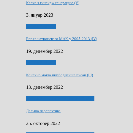
Капча з тинейдж ґенерацию (V)
3. януар 2023
50 РОКИ МАКУ
Епоха натронского МАК-у 2005-2013 (IV)
19. децембер 2022
50 РОКИ МАКУ
Конєчно могло шлєбоднєйше писац (III)
13. децембер 2022
70 РОКИ ЧАСОПИСУ „ШВЕТЛОСЦ”
Дальша перспектива
25. октобер 2022