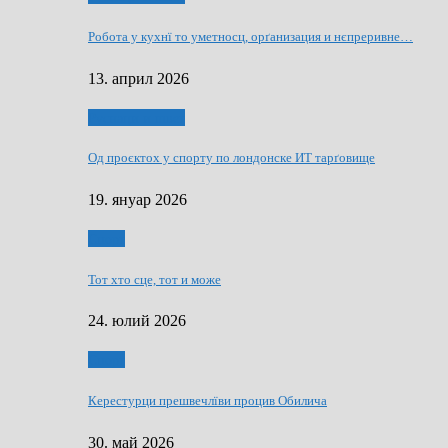
Робота у кухнї то уметносц, орґанизация и нєпреривне…
13. април 2026
Руснаци и швет
Од проєктох у спорту по лондонске ИТ тарґовище
19. януар 2026
Спорт
Тот хто сце, тот и може
24. юлий 2026
Спорт
Керестурци прешвечлїви процив Обилича
30. май 2026