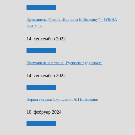
Виберанки 2022
Преглашена лїстина „Вєдно за Войводину” – ОЛЕНА
ПАПУҐА
14. септембер 2022
Виберанки 2022
Преглашена и лїстина „Русинска будућност”
14. септембер 2022
Виберанки 2023
Перша схадзка Скупштини АП Војводини
10. фебруар 2024
Виберанки 2023