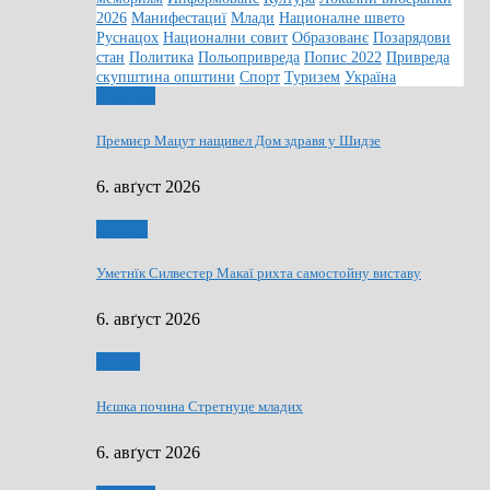
2026
Манифестациї
Млади
Националне швето
Руснацох
Национални совит
Образованє
Позарядови
стан
Политика
Польопривреда
Попис 2022
Привреда
скупштина општини
Спорт
Туризем
Україна
Дружтво
Премиєр Мацут нащивел Дом здравя у Шидзе
6. авґуст 2026
Култура
Уметнїк Силвестер Макаї рихта самостойну виставу
6. авґуст 2026
Млади
Нєшка почина Стретнуце младих
6. авґуст 2026