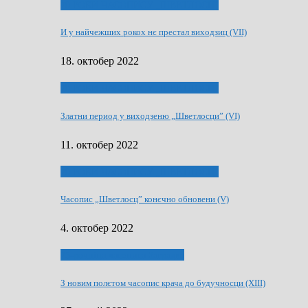
70 РОКИ ЧАСОПИСУ „ШВЕТЛОСЦ”
И у найчежших рокох нє престал виходзиц (VII)
18. октобер 2022
70 РОКИ ЧАСОПИСУ „ШВЕТЛОСЦ”
Златни период у виходзеню „Шветлосци” (VI)
11. октобер 2022
70 РОКИ ЧАСОПИСУ „ШВЕТЛОСЦ”
Часопис „Шветлосц” конєчно обновени (V)
4. октобер 2022
75-рочнїца часописа Заградка
З новим полєтом часопис крача до будучносци (XIII)