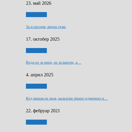
23. май 2026
Нашо места
За и процив, вична тема
17. октобер 2025
Нашо места
Вода нє за пице, нє за варeнє, a…
4. април 2025
Нашо места
Кед иншак нє мож, валалски лїкаре одменюю и…
22. фебруар 2021
Нашо места