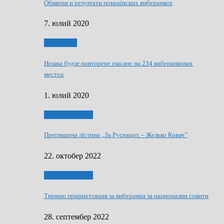
Обявени и резултати покраїнских виберанкох
7. юлий 2020
Виберанки
Нєшка будзе повторене гласанє на 234 виберанкових
местох
1. юлий 2020
Виберанки 2022
Преглашена лїстина „За Руснацох – Желько Ковач”
22. октобер 2022
Виберанки 2022
Тирваю пририхтованя за виберанки за национални совити
28. септембер 2022