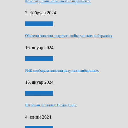
Конституоване нове зволанє парламентa
7. фебруар 2024
Виберанки 2023
Обявени конєчни резултати войводянских виберанкох
16. януар 2024
Виберанки 2023
РИК сообщела конєчни резултати виберанкох
15. януар 2024
Виберанки 2024
Штернац лїстини у Новим Саду
4. юний 2024