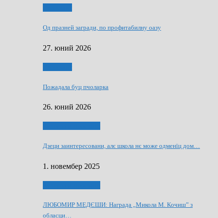
Економия
Од празней загради, по профитабилну оазу
27. юний 2026
Економия
Пожадала буц пчоларка
26. юний 2026
Култура и просвита
Дзеци заинтересовани, алє школа нє може одменїц дом…
1. новембер 2025
Култура и просвита
ЛЮБОМИР МЕДЄШИ: Награда „Микола М. Кочиш” з
обласци…