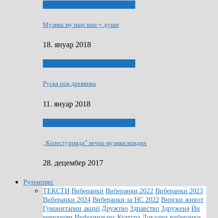
ЯК (НЄ) СКАПАЛ РОКЕНРОЛ
Музика му ище вше у души
18. януар 2018
ЯК (НЄ) СКАПАЛ РОКЕНРОЛ
Руска рок древянка
11. януар 2018
ЯК (НЄ) СКАПАЛ РОКЕНРОЛ
„Керестурияда” вечар музики младих
28. децембер 2017
Рутенпрес
ТЕКСТИ
Виберанки
Виберанки 2022
Виберанки 2023
Виберанки 2024
Виберанки за НС 2022
Вирски живот
Гуманитарни акциї
Дружтво
Здравство
Здруженя
Ин
мемориям
Информованє
Култура
Локални виберанки