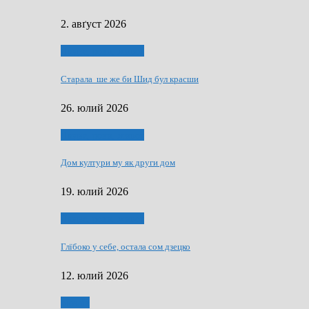
2. авґуст 2026
Людзе, роки, живот
Старала ше же би Шид бул красши
26. юлий 2026
Людзе, роки, живот
Дом култури му як други дом
19. юлий 2026
Людзе, роки, живот
Глїбоко у себе, остала сом дзецко
12. юлий 2026
Мозаїк