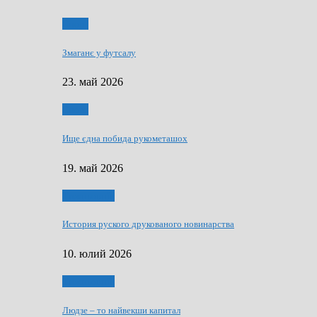
Спорт
Змаганє у футсалу
23. май 2026
Спорт
Ище єдна побида рукометашох
19. май 2026
Тижньовнїк
История руского друкованого новинарства
10. юлий 2026
Тижньовнїк
Людзе – то найвекши капитал