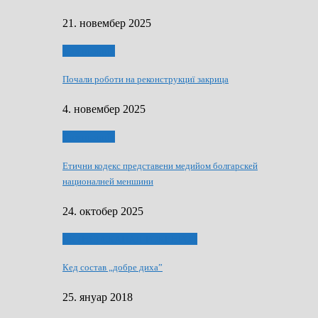
21. новембер 2025
Тижньовнїк
Почали роботи на реконструкциї закрица
4. новембер 2025
Тижньовнїк
Етични кодекс представени медийом болгарскей
националней меншини
24. октобер 2025
ЯК (НЄ) СКАПАЛ РОКЕНРОЛ
Кед состав „добре диха”
25. януар 2018