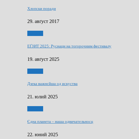
Хлопски поради
29. авґуст 2017
Додатки
ЕҐЗИТ 2025: Руснаци на тогорочним фестивалу
19. авґуст 2025
Додатки
Дзека важнєйша од искуства
21. юлий 2025
Додатки
Єдна планета – наша одвичательносц
22. юний 2025