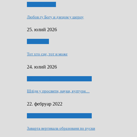
Духовни живот
Любов ґу Богу и дзецом у шерцу
25. юлий 2026
Руске слово
Тот хто сце, тот и може
24. юлий 2026
40 роки Оддзелєня за русинистику
Шлїди у просвити, науки, култури…
22. фебруар 2022
40 роки Оддзелєня за русинистику
Заварта вертикала образованя по руски