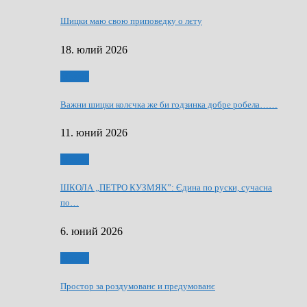
Шицки маю свою приповедку о лєту
18. юлий 2026
Мозаїк
Важни шицки колєчка же би годзинка добре робела……
11. юний 2026
Мозаїк
ШКОЛА „ПЕТРО КУЗМЯК”: Єдина по руски, сучасна
по…
6. юний 2026
Мозаїк
Простор за роздумованє и предумованє