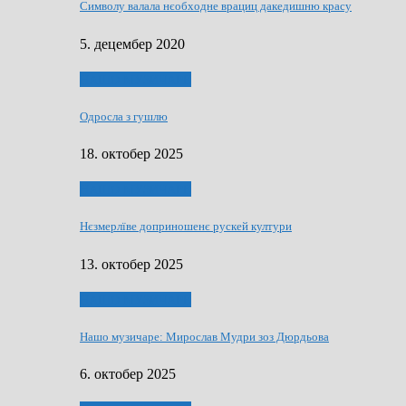
Символу валала нєобходне врациц дакедишню красу
5. децембер 2020
НАШО МУЗИЧАРЕ
Одросла з гушлю
18. октобер 2025
НАШО МУЗИЧАРЕ
Нєзмерлїве доприношенє рускей култури
13. октобер 2025
НАШО МУЗИЧАРЕ
Нашо музичаре: Мирослав Мудри зоз Дюрдьова
6. октобер 2025