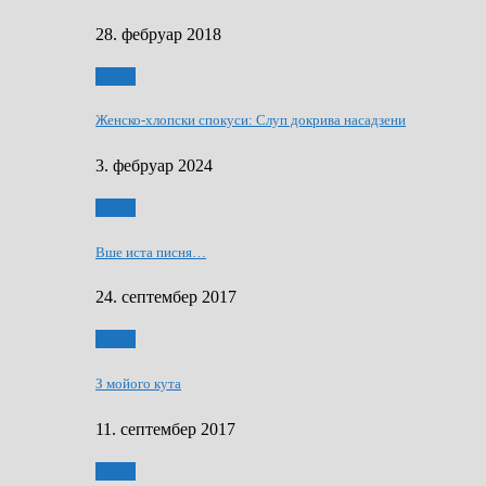
28. фебруар 2018
Гумор
Женско-хлопски спокуси: Слуп докрива насадзени
3. фебруар 2024
Гумор
Вше иста писня…
24. септембер 2017
Гумор
З мойого кута
11. септембер 2017
Гумор