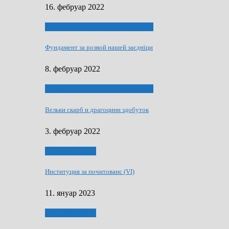
16. фебруар 2022
40 роки Оддзелєня за русинистику
Фундамент за розвой нашей заєднїци
8. фебруар 2022
40 роки Оддзелєня за русинистику
Вельки скарб и драгоцини здобуток
3. фебруар 2022
50 РОКИ МАКУ
Институция за почитованє (VI)
11. януар 2023
50 РОКИ МАКУ