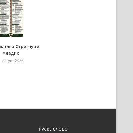
почина Стретнуце
Представнїки Министерства
младих
информованя и
телекомуникацийох нащивели
. авґуст 2026
РТВ
6. авґуст 2026
РУСКЕ СЛОВО