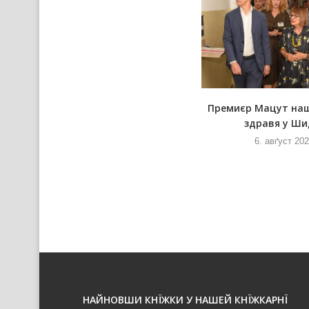
У новим Руским слове
Премиєр Мацут на
здравя у Ши
6. авґуст 2026
и
6. авґуст 20
НАЙНОВШИ КНЇЖКИ У НАШЕЙ КНЇЖКАРНЇ