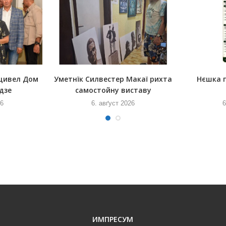
щивел Дом
Уметнїк Силвестер Макаї рихта
Нєшка 
дзе
самостойну виставу
26
6. авґуст 2026
6
ИМПРЕСУМ