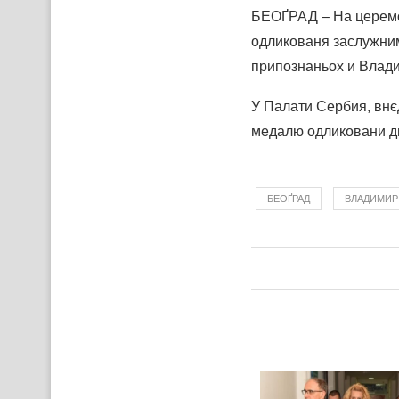
БЕОҐРАД – На церемо
одликованя заслужни
припознаньох и Влад
У Палати Сербия, внєд
медалю одликовани д
БЕОҐРАД
ВЛАДИМИР