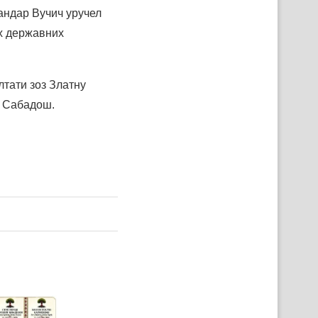
андар Вучич уручел
х державних
лтати зоз Златну
р Сабадош.