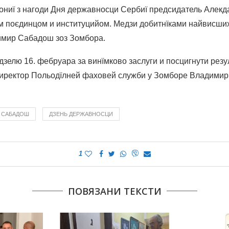
ниї з нагоди Дня державносци Сербиї предсидатель Алекд
м поєдинцом и институцийом. Медзи добитнїками найвисши
имир Сабадош зоз Зомбора.
зелю 16. фебруара за винїмково заслуги и посцигнути резу
иректор Польодїлней фаховей служби у Зомборе Владими
 САБАДОШ
ДЗЕНЬ ДЕРЖАВНОСЦИ
1
ПОВЯЗАНИ ТЕКСТИ