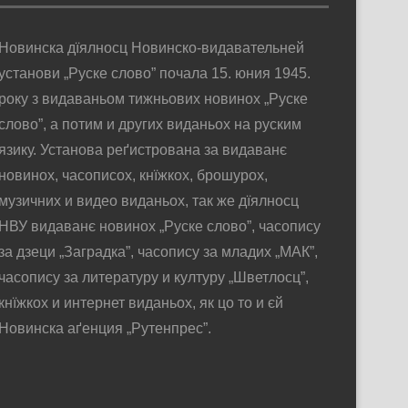
Новинска дїялносц Новинско-видавательней
установи „Руске слово” почала 15. юния 1945.
року з видаваньом тижньових новинох „Руске
слово”, а потим и других виданьох на руским
язику. Установа реґистрована за видаванє
новинох, часописох, кнїжкох, брошурох,
музичних и видео виданьох, так же дїялносц
НВУ видаванє новинох „Руске слово”, часопису
за дзеци „Заградка”, часопису за младих „МАК”,
часопису за литературу и културу „Шветлосц”,
кнїжкох и интернет виданьох, як цо то и єй
Новинска аґенция „Рутенпрес”.