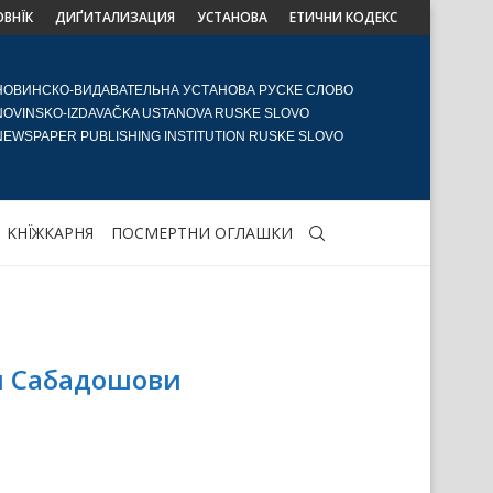
ОВНЇК
ДИҐИТАЛИЗАЦИЯ
УСТАНОВА
ЕТИЧНИ КОДЕКС
НОВИНСКО-ВИДАВАТЕЛЬНА УСТАНОВА РУСКЕ СЛОВО
NOVINSKO-IZDAVAČKA USTANOVA RUSKE SLOVO
NEWSPAPER PUBLISHING INSTITUTION RUSKE SLOVO
KНЇЖКАРНЯ
ПОСМЕРТНИ ОГЛАШКИ
и Сабадошови