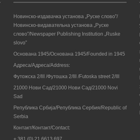
Новинско-издавачка установа „Руске слово”/
Новинско-видавательна установа „Руске
слово”/Newspaper Publishing Institution „Ruske
slovo”
Основана 1945/Основана 1945/Founded in 1945
Адреса/Адреса/Address:
Футожска 2/III /Футошка 2/III /Futoska street 2/III
21000 Нови Сад/21000 Нови Сад/21000 Novi
Sad
Република Србија/Република Сербия/Republic of
Serbia
Контакт/Контакт/Contact:
+ 381 (0) 21 6613 697