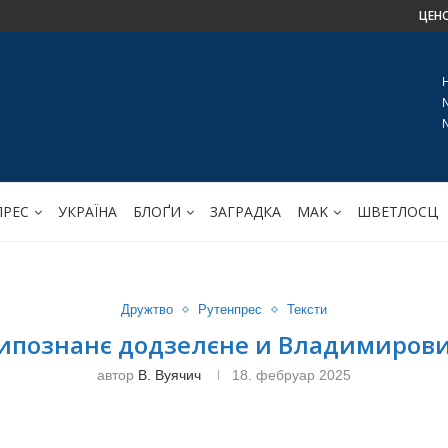
ЦЕН
ПРЕС
УКРАЇНА
БЛОҐИ
ЗАГРАДКА
МАK
ШВЕТЛОСЦ
Дружтво
Рутенпрес
Тексти
ипознанє додзелєне и Владимиров
автор
В. Вуячич
18. фебруар 2025