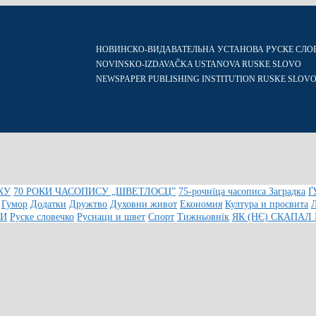
НОВИНСКО-ВИДАВАТЕЛЬНА УСТАНОВА РУСКЕ СЛО
NOVINSKO-IZDAVAČKA USTANOVA RUSKE SLOVO
NEWSPAPER PUBLISHING INSTITUTION RUSKE SLOV
КУ
70 РОКИ ЧАСОПИСУ „ШВЕТЛОСЦ”
75-рочнїца часописа Заградка
Ґ
Гумор
Додатки
Дружтво
Духовни живот
Економия
Култура и просвита
КИ
Руске словечко
Руснаци и швет
Спорт
Тижньовнїк
ЯК (НЄ) СКАПАЛ