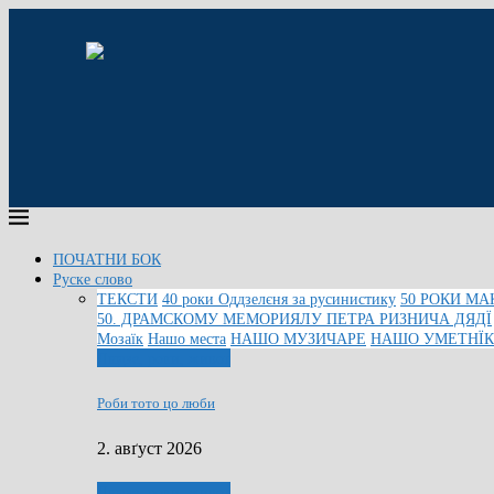
ПОЧАТНИ БОК
Руске слово
ТЕКСТИ
40 роки Оддзелєня за русинистику
50 РОКИ МА
50. ДРАМСКОМУ МЕМОРИЯЛУ ПЕТРА РИЗНИЧА ДЯДЇ
Мозаїк
Нашо места
НАШО МУЗИЧАРЕ
НАШО УМЕТНЇ
Людзе, роки, живот
Роби тото цо люби
2. авґуст 2026
Людзе, роки, живот