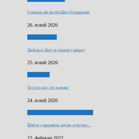
Старала ше же би Шид бул красши
26. юлий 2026
Духовни живот
Любов ґу Богу и дзецом у шерцу
25. юлий 2026
Руске слово
Тот хто сце, тот и може
24. юлий 2026
40 роки Оддзелєня за русинистику
Шлїди у просвити, науки, култури…
22. фебруар 2022