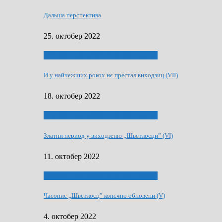
Дальша перспектива
25. октобер 2022
70 РОКИ ЧАСОПИСУ „ШВЕТЛОСЦ”
И у найчежших рокох нє престал виходзиц (VII)
18. октобер 2022
70 РОКИ ЧАСОПИСУ „ШВЕТЛОСЦ”
Златни период у виходзеню „Шветлосци” (VI)
11. октобер 2022
70 РОКИ ЧАСОПИСУ „ШВЕТЛОСЦ”
Часопис „Шветлосц” конєчно обновени (V)
4. октобер 2022