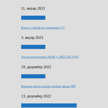
11. януар 2023
50 РОКИ МАКУ
Капча з тинейдж ґенерацию (V)
3. януар 2023
50 РОКИ МАКУ
Епоха натронского МАК-у 2005-2013 (IV)
19. децембер 2022
50 РОКИ МАКУ
Конєчно могло шлєбоднєйше писац (III)
13. децембер 2022
70 РОКИ ЧАСОПИСУ „ШВЕТЛОСЦ”