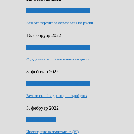
40 роки Оддзелєня за русинистику
Заварта вертикала образованя по руски
16. фебруар 2022
40 роки Оддзелєня за русинистику
Фундамент за розвой нашей заєднїци
8. фебруар 2022
40 роки Оддзелєня за русинистику
Вельки скарб и драгоцини здобуток
3. фебруар 2022
50 РОКИ МАКУ
Институция за почитованє (VI)