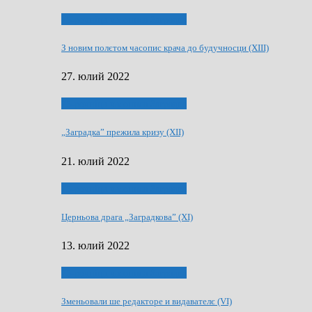
75-рочнїца часописа Заградка
З новим полєтом часопис крача до будучносци (XIII)
27. юлий 2022
75-рочнїца часописа Заградка
„Заградка” прежила кризу (XII)
21. юлий 2022
75-рочнїца часописа Заградка
Церньова драга „Заградкова” (XI)
13. юлий 2022
75-рочнїца часописа Заградка
Зменьовали ше редакторе и видавателє (VI)