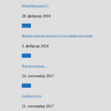
Ювилейни роки (1)
28. фебруар 2018
Гумор
Женско-хлопски спокуси: Слуп докрива насадзени
3. фебруар 2024
Гумор
Вше иста писня…
24. септембер 2017
Гумор
З мойого кута
11. септембер 2017