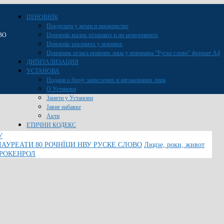
ЦЕНОВНЇК
Предплата у жеми и иножемстве
ВО
Ценовнїк малих оглашкох и ин мемориямох
Ценовнїк рекламох у новинох
Ценовник огласа правних лица у новинама “Руске слово” формат A4
O
ДИҐИТАЛИЗАЦИЯ
УСТАНОВА
Подаци о броју запослених и ангажованих лица
О Установи
Заняти у Установи
Јавне набавке
Акти
ЕТИЧНИ КОДЕКС
У
ЛАУРЕАТИ 80 РОЧНЇЦИ НВУ РУСКЕ СЛОВО
Людзе, роки, живот
 РОКЕНРОЛ