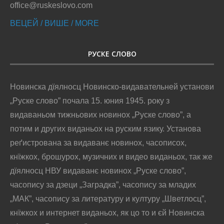
office@ruskeslovo.com
ВЕЦЕЙ / ВИШЕ / MORE
РУСКЕ СЛОВО
Новинска дїялносц Новинско-видавательней установи
„Руске слово” почала 15. юния 1945. року з
видаваньом тижньових новинох „Руске слово”, а
потим и других виданьох на руским язику. Установа
реґистрована за видаванє новинох, часописох,
кнїжкох, брошурох, музичних и видео виданьох, так же
дїялносц НВУ видаванє новинох „Руске слово”,
часопису за дзеци „Заградка”, часопису за младих
„МАК”, часопису за литературу и културу „Шветлосц”,
кнїжкох и интернет виданьох, як цо то и єй Новинска