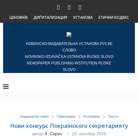
ЦЕНОВНЇК
ДИҐИТАЛИЗАЦИЯ
УСТАНОВА
ЕТИЧНИ КОДЕКС
НОВИНСКО-ВИДАВАТЕЛЬНА УСТАНОВА РУСКЕ
СЛОВО
NOVINSKO-IZDAVAČKA USTANOVA RUSKE SLOVO
NEWSPAPER PUBLISHING INSTITUTION RUSKE
SLOVO
Национални совит
Образованє
Рутенпрес
Тексти
Нови конкурс Покраїнского секретарияту
автор
Л. Сарич
15. октобер 2025