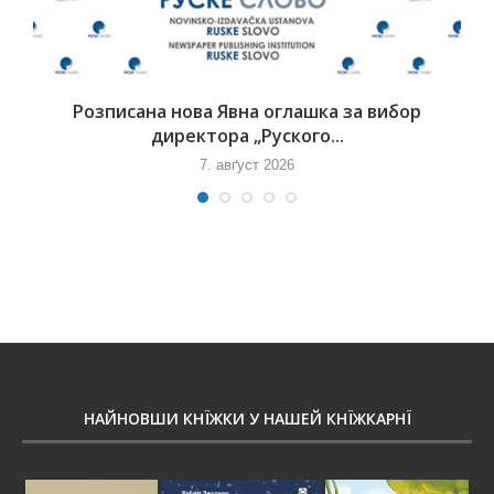
Розписана нова Явна оглашка за вибор
директора „Руского...
7. авґуст 2026
НАЙНОВШИ КНЇЖКИ У НАШЕЙ КНЇЖКАРНЇ