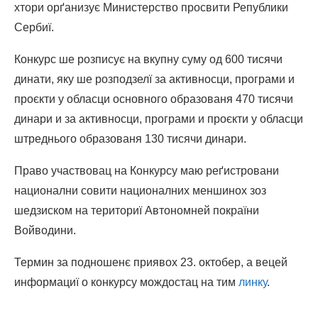
хтори орґанизує Министерство просвити Републики
Сербиї.
Конкурс ше розписує на вкупну суму од 600 тисячи
динати, яку ше розподзелї за активносци, програми и
проєкти у обласци основного образованя 470 тисячи
динари и за активносци, програми и проєкти у обласци
штреднього образованя 130 тисячи динари.
Право участвовац на Конкурсу маю реґистровани
национални совити националних меншинох зоз
шедзиском на териториї Автономней покраїни
Войводини.
Термин за подношенє приявох 23. октобер, а вецей
информациї о конкурсу мождостац на тим
линку
.