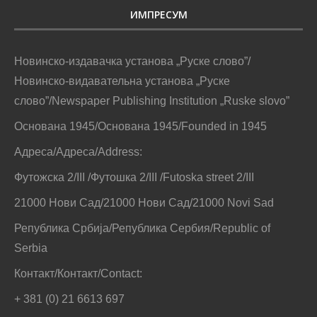
ИМПРЕСУМ
Новинско-издавачка установа „Руске слово”/
Новинско-видавательна установа „Руске
слово”/Newspaper Publishing Institution „Ruske slovo”
Основана 1945/Основана 1945/Founded in 1945
Адреса/Адреса/Address:
Футожска 2/III /Футошка 2/III /Futoska street 2/III
21000 Нови Сад/21000 Нови Сад/21000 Novi Sad
Република Србија/Република Сербия/Republic of
Serbia
Контакт/Контакт/Contact:
+ 381 (0) 21 6613 697