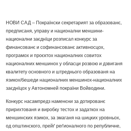
НОВИ САД – Покраїнски секретарият за образованє,
предписаня, управу и национални меншини-
национални заєднїци розписал конкурс за
финансованє и софинансованє активносцох,
програмох и проєктох националних совитох
националних меншинох у обласци розвою и дзвиганя
квалитету основного и штреднього образованя на
язикох/бешеди националних меншинох-националних
заєднїцох у Автономней покраїни Войводини.
Конкурс насампредз наменєни за дотированє
пририхтованя и виробку тестох и задаткох на
меншинских язикох, за змаганя на шицких уровньох,
од општинского, прейґ реґионалного по републичне,