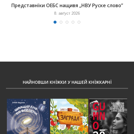
Представнїки ОЕБС нащивя „НВУ Руске слово”
8. авґуст 2026
НАЙНОВШИ КНЇЖКИ У НАШЕЙ КНЇЖКАРНЇ