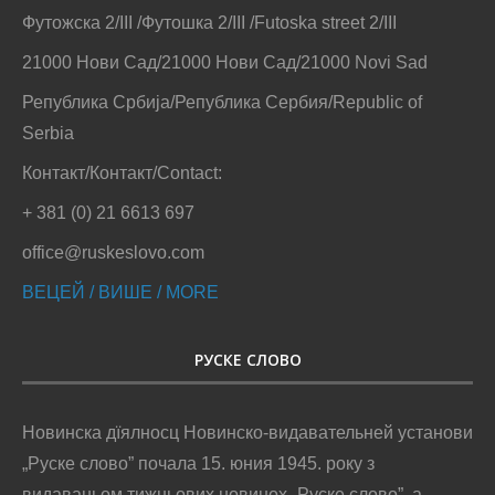
Футожска 2/III /Футошка 2/III /Futoska street 2/III
21000 Нови Сад/21000 Нови Сад/21000 Novi Sad
Република Србија/Република Сербия/Republic of
Serbia
Контакт/Контакт/Contact:
+ 381 (0) 21 6613 697
office@ruskeslovo.com
ВЕЦЕЙ / ВИШЕ / MORE
РУСКЕ СЛОВО
Новинска дїялносц Новинско-видавательней установи
„Руске слово” почала 15. юния 1945. року з
видаваньом тижньових новинох „Руске слово”, а