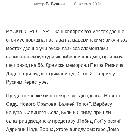
автор
В. Вуячич
8. април 2024
РУСКИ КЕРЕСТУР – За школярох зоз местох дзе ше
отримує порядна настава на мацеринским язику и зоз
местох дзе ше учи руски язик зоз елементами
националней култури як виборни предмет, орґанизує
ше приход на 56. Драмски мемориял Петра Ризнича
Дядї, хтори будзе отримани од 12. по 21. април у
Руским Керестуре.
Предложене же би школяре зоз Дюрдьова, Нового
Саду, Нового Орахова, Бачкей Тополї, Вербасу,
Коцура, Савиного Села, Кули и Сриму, пришли
одпатриц дзецинску представу „Побиднїки” у режиї
Адриани Надь Барна, хтору виведу аматере Дома