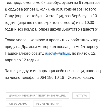
Тиж предложене же би автобус рушел на 9 годзин зоз
Дюрдьова (опрез школи), на 9:30 годзин зоз Нового
Саду (опрез автобусней станїци), зоз Вербасу на 10
годзин (ище ше потвердзи точне место) и на 10:30
годзин зоз Коцура (опрез школи „Братство єдинство”).
Точне число школярох и просвитних роботнїкох хтори
приду на Драмски мемориял послац на мейл адресу
Националного совиту,
rusovit@mts.rs
, по пияток, 12.
април по 12 годзин.
За шицки други информациї лєбо нєясносци, наволац
на число телефона 064 186 10 16 – Желько Ковач.
ДРАМСКИ МЕМОРИЯЛ ПЕТРА РИЗНИЧА ДЯДЇ
КУЛТУРА
ОБРАЗОВАНЄ
РУСКИ КЕРЕСТУР