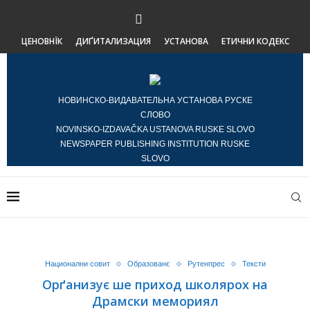
ЦЕНОВНЇК
ДИҐИТАЛИЗАЦИЯ
УСТАНОВА
ЕТИЧНИ КОДЕКС
НОВИНСКО-ВИДАВАТЕЛЬНА УСТАНОВА РУСКЕ
СЛОВО
NOVINSKO-IZDAVAČKA USTANOVA RUSKE SLOVO
NEWSPAPER PUBLISHING INSTITUTION RUSKE
SLOVO
Национални совит
Образованє
Рутенпрес
Тексти
Орґанизує ше приход школярох на
Драмски мемориял