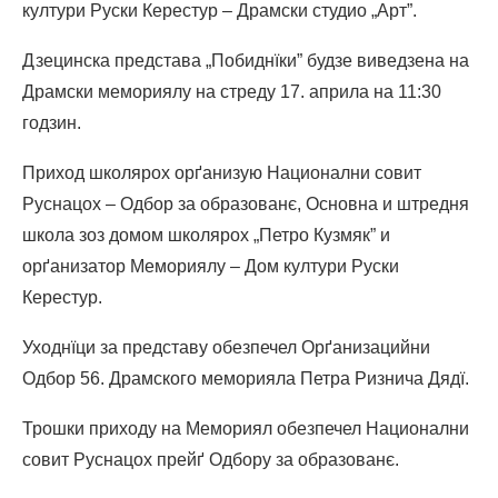
култури Руски Керестур – Драмски студио „Арт”.
Дзецинска представа „Побиднїки” будзе виведзена на
Драмски мемориялу на стреду 17. априла на 11:30
годзин.
Приход школярох орґанизую Национални совит
Руснацох – Одбор за образованє, Основна и штредня
школа зоз домом школярох „Петро Кузмяк” и
орґанизатор Мемориялу – Дом култури Руски
Керестур.
Уходнїци за представу обезпечел Орґанизацийни
Одбор 56. Драмского меморияла Петра Ризнича Дядї.
Трошки приходу на Мемориял обезпечел Национални
совит Руснацох прейґ Одбору за образованє.