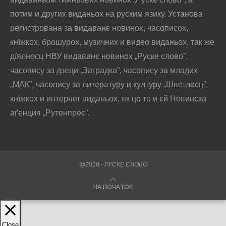
потим и других виданьох на руским язику. Установа
реґистрована за видаванє новинох, часописох,
кнїжкох, брошурох, музичних и видео виданьох, так же
дїялносц НВУ видаванє новинох „Руске слово”,
часопису за дзеци „Заградка”, часопису за младих
„МАК”, часопису за литературу и културу „Шветлосц”,
кнїжкох и интернет виданьох, як цо то и єй Новинска
аґенция „Рутенпрес”.
@2016 - РУСКЕ СЛОВО
НА ПОЧАТОК
Close