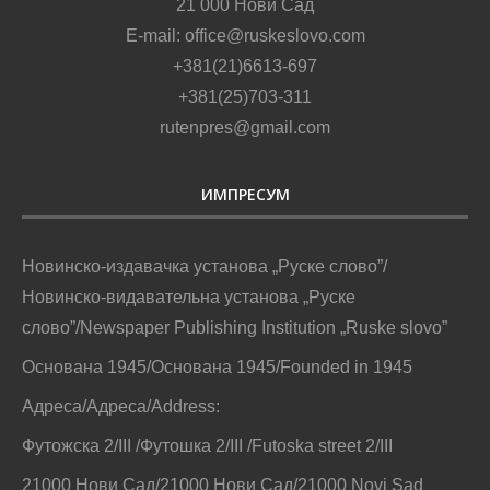
21 000 Нови Сад
E-mail: office@ruskeslovo.com
+381(21)6613-697
+381(25)703-311
rutenpres@gmail.com
ИМПРЕСУМ
Новинско-издавачка установа „Руске слово”/
Новинско-видавательна установа „Руске
слово”/Newspaper Publishing Institution „Ruske slovo”
Основана 1945/Основана 1945/Founded in 1945
Адреса/Адреса/Address:
Футожска 2/III /Футошка 2/III /Futoska street 2/III
21000 Нови Сад/21000 Нови Сад/21000 Novi Sad