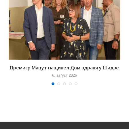
Премиєр Мацут нащивел Дом здравя у Шидзе
6. авґуст 2026