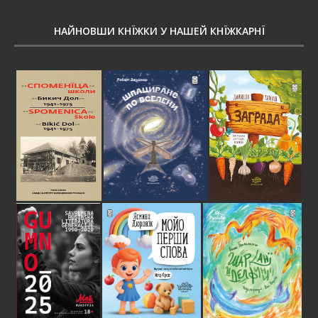
НАЙНОВШИ КНЇЖКИ У НАШЕЙ КНЇЖКАРНЇ