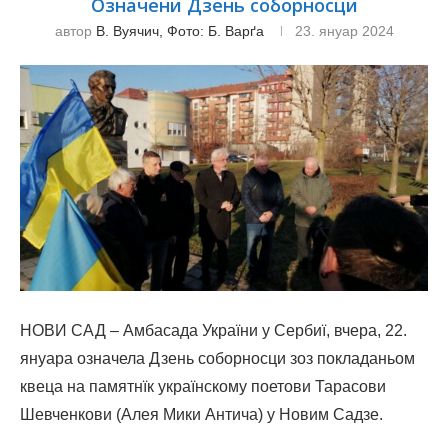
Oзначени Дзень соборносци
автор
В. Вуячич, Фото: Б. Варґа
23. януар 2024
НОВИ САД – Амбасада України у Сербиї, вчера, 22.
януара oзначела Дзень соборносци зоз покладаньом
квеца на памятнїк українскому поетови Тарасови
Шевченкови (Алея Мики Антича) у Новим Садзе.