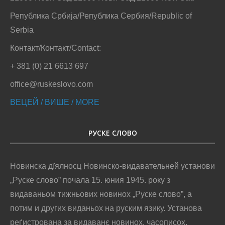
Република Србија/Република Сербия/Republic of
Serbia
Контакт/Контакт/Contact:
+ 381 (0) 21 6613 697
office@ruskeslovo.com
ВЕЦЕЙ / ВИШЕ / MORE
РУСКЕ СЛОВО
Новинска дїялносц Новинско-видавательней установи
„Руске слово” почала 15. юния 1945. року з
видаваньом тижньових новинох „Руске слово”, а
потим и других виданьох на руским язику. Установа
реґистрована за видаванє новинох, часописох,