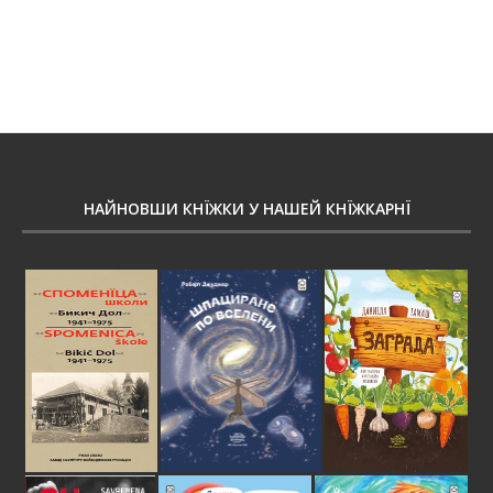
НАЙНОВШИ КНЇЖКИ У НАШЕЙ КНЇЖКАРНЇ