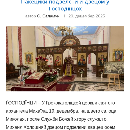
Пакецики подзелєни и дзецом у
Ґосподїнцох
автор
С. Саламун
20. децембер 2025
ҐОСПОДЇНЦИ – У Грекокатолїцкей церкви святого
архангела Михаїла, 19. децембра, на швето св. оца
Миколая, после Служби Божей хтору служел о.
Михаил Холошняй дзецом подзелєни двацец осем