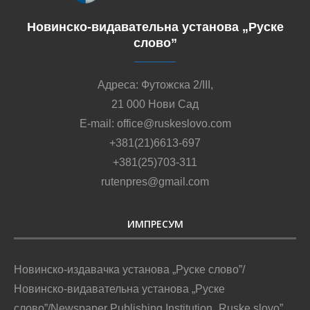
Новинско-видавательна установа „Руске
слово”
Адреса: Футожска 2/III,
21 000 Нови Сад
E-mail: office@ruskeslovo.com
+381(21)6613-697
+381(25)703-311
rutenpres@gmail.com
ИМПРЕСУМ
Новинско-издавачка установа „Руске слово”/
Новинско-видавательна установа „Руске
слово”/Newspaper Publishing Institution „Ruske slovo”