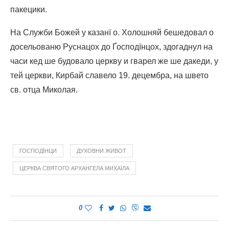
пакецики.
На Служби Божей у казанї о. Холошняй бешедовал о
досельованю Руснацох до Ґосподїнцох, здогаднул на
часи кед ше будовало церкву и гварел же ше дакеди, у
тей церкви, Кирбай славело 19. децембра, на швето
св. отца Mиколая.
ГОСПОДЇНЦИ
ДУХОВНИ ЖИВОТ
ЦЕРКВА СВЯТОГО АРХАНГЕЛА МИХАЇЛА
0