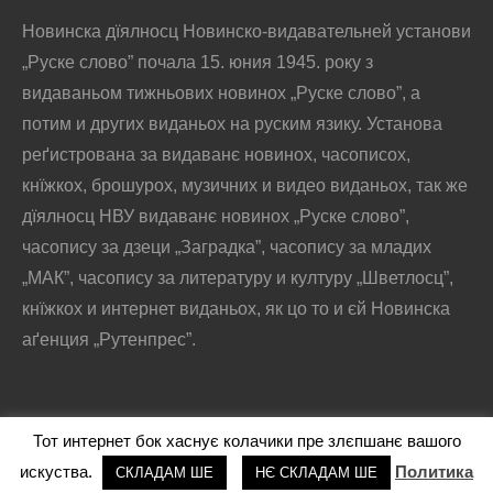
Новинска дїялносц Новинско-видавательней установи
„Руске слово” почала 15. юния 1945. року з
видаваньом тижньових новинох „Руске слово”, а
потим и других виданьох на руским язику. Установа
реґистрована за видаванє новинох, часописох,
кнїжкох, брошурох, музичних и видео виданьох, так же
дїялносц НВУ видаванє новинох „Руске слово”,
часопису за дзеци „Заградка”, часопису за младих
„МАК”, часопису за литературу и културу „Шветлосц”,
кнїжкох и интернет виданьох, як цо то и єй Новинска
аґенция „Рутенпрес”.
Тот интернет бок хаснує колачики пре злєпшанє вашого
@2016 - РУСКЕ СЛОВО
искуства.
Политика
СКЛАДАМ ШЕ
НЄ СКЛАДАМ ШЕ