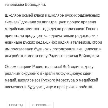
телевизию Войводини.
Школяре осмей класи и школяре руских оддзелєньох
ґимназиї дознали як випатра цали процес правеня
медийских змистох – од идеї по реализацию. Госцох
привитали продуцентка, одвичательни редакторки и
новинаре руских редакцийох радия и телевизиї, хтори
им поуказовали будинок и потолковали яки цалосци и
яки роботни места єст у Радио-телевизиї Войводини.
Окрем нащиви Радио-телевизиї Войводини, дзе у
реалним окруженю видзели як функционує єден
медий, школяре зоз Руского Керестура о медийскей
писменосци буду учиц ище и през рижни роботнї.
НОВИ САД
ОБРАЗОВАНЄ