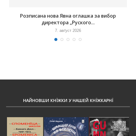
Розписана нова Явна оглашка за вибор
директора „Руского...
7. авґуст 2026
НАЙНОВШИ КНЇЖКИ У НАШЕЙ КНЇЖКАРНЇ