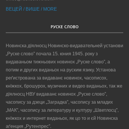
ВЕЦЕЙ / ВИШЕ / MORE
РУСКЕ СЛОВО
Новинска дїялносц Новинско-видавательней установи
„Руске слово” почала 15. юния 1945. року з
видаваньом тижньових новинох „Руске слово”, а
потим и других виданьох на руским язику. Установа
реґистрована за видаванє новинох, часописох,
кнїжкох, брошурох, музичних и видео виданьох, так же
дїялносц НВУ видаванє новинох „Руске слово”,
часопису за дзеци „Заградка”, часопису за младих
„МАК”, часопису за литературу и културу „Шветлосц”,
кнїжкох и интернет виданьох, як цо то и єй Новинска
аґенция „Рутенпрес”.