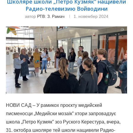
Школяре школи „Петро Кузмяк” нащивели
Радио-телевизию Войводини
автор
РТВ: З. Рамач
1. новембер 2024
НОВИ САД – У рамикох проєкту медийскей
писменосци „Медийски мозаїк” хтори запровадзує
школа „Петро Кузмяк” зоз Руского Керестура, вчера,
31. октобра школяре тей школи нащивели Радио-