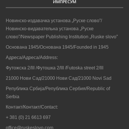
ИМПРЕСУМ
Новинско-издавачка установа „Руске слово”/
Новинско-видавательна установа „Руске
слово”/Newspaper Publishing Institution „Ruske slovo”
Основана 1945/Основана 1945/Founded in 1945
Адреса/Адреса/Address:
Футожска 2/III /Футошка 2/III /Futoska street 2/III
21000 Нови Сад/21000 Нови Сад/21000 Novi Sad
Република Србија/Република Сербия/Republic of
Serbia
Контакт/Контакт/Contact:
+ 381 (0) 21 6613 697
office@ruskeslovo.com