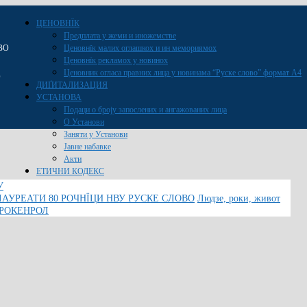
ЦЕНОВНЇК
Предплата у жеми и иножемстве
ВО
Ценовнїк малих оглашкох и ин мемориямох
Ценовнїк рекламох у новинох
Ценовник огласа правних лица у новинама “Руске слово” формат A4
O
ДИҐИТАЛИЗАЦИЯ
УСТАНОВА
Подаци о броју запослених и ангажованих лица
О Установи
Заняти у Установи
Јавне набавке
Акти
ЕТИЧНИ КОДЕКС
У
ЛАУРЕАТИ 80 РОЧНЇЦИ НВУ РУСКЕ СЛОВО
Людзе, роки, живот
 РОКЕНРОЛ