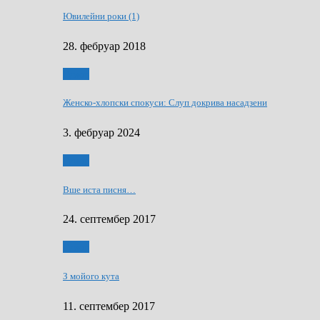
Ювилейни роки (1)
28. фебруар 2018
Гумор
Женско-хлопски спокуси: Слуп докрива насадзени
3. фебруар 2024
Гумор
Вше иста писня…
24. септембер 2017
Гумор
З мойого кута
11. септембер 2017