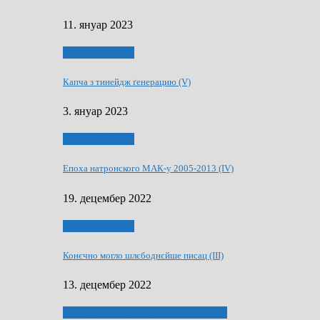
11. януар 2023
50 РОКИ МАКУ
Капча з тинейдж ґенерацию (V)
3. януар 2023
50 РОКИ МАКУ
Епоха натронского МАК-у 2005-2013 (IV)
19. децембер 2022
50 РОКИ МАКУ
Конєчно могло шлєбоднєйше писац (III)
13. децембер 2022
70 РОКИ ЧАСОПИСУ „ШВЕТЛОСЦ”