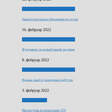
40 роки Оддзелєня за русинистику
Заварта вертикала образованя по руски
16. фебруар 2022
40 роки Оддзелєня за русинистику
Фундамент за розвой нашей заєднїци
8. фебруар 2022
40 роки Оддзелєня за русинистику
Вельки скарб и драгоцини здобуток
3. фебруар 2022
50 РОКИ МАКУ
Институция за почитованє (VI)