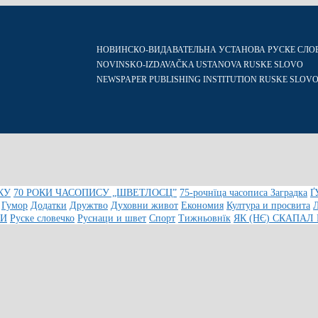
НОВИНСКО-ВИДАВАТЕЛЬНА УСТАНОВА РУСКЕ СЛО
NOVINSKO-IZDAVAČKA USTANOVA RUSKE SLOVO
NEWSPAPER PUBLISHING INSTITUTION RUSKE SLOV
КУ
70 РОКИ ЧАСОПИСУ „ШВЕТЛОСЦ”
75-рочнїца часописа Заградка
Ґ
Гумор
Додатки
Дружтво
Духовни живот
Економия
Култура и просвита
КИ
Руске словечко
Руснаци и швет
Спорт
Тижньовнїк
ЯК (НЄ) СКАПАЛ