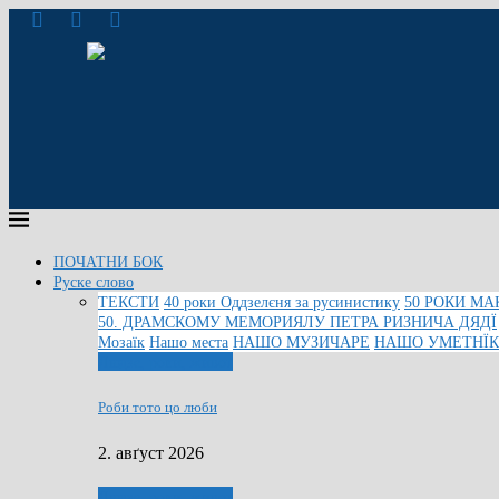
ПОЧАТНИ БОК
Руске слово
ТЕКСТИ
40 роки Оддзелєня за русинистику
50 РОКИ МА
50. ДРАМСКОМУ МЕМОРИЯЛУ ПЕТРА РИЗНИЧА ДЯДЇ
Мозаїк
Нашо места
НАШО МУЗИЧАРЕ
НАШО УМЕТНЇ
Людзе, роки, живот
Роби тото цо люби
2. авґуст 2026
Людзе, роки, живот