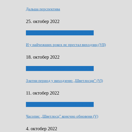
Дальша перспектива
25. октобер 2022
70 РОКИ ЧАСОПИСУ „ШВЕТЛОСЦ”
И у найчежших рокох нє престал виходзиц (VII)
18. октобер 2022
70 РОКИ ЧАСОПИСУ „ШВЕТЛОСЦ”
Златни период у виходзеню „Шветлосци” (VI)
11. октобер 2022
70 РОКИ ЧАСОПИСУ „ШВЕТЛОСЦ”
Часопис „Шветлосц” конєчно обновени (V)
4. октобер 2022