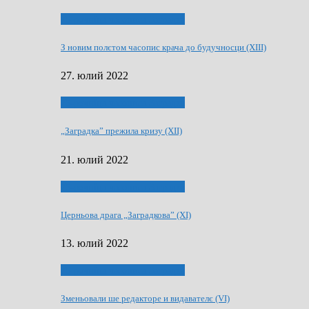
75-рочнїца часописа Заградка
З новим полєтом часопис крача до будучносци (XIII)
27. юлий 2022
75-рочнїца часописа Заградка
„Заградка” прежила кризу (XII)
21. юлий 2022
75-рочнїца часописа Заградка
Церньова драга „Заградкова” (XI)
13. юлий 2022
75-рочнїца часописа Заградка
Зменьовали ше редакторе и видавателє (VI)