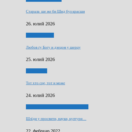
Старала ше же би Шид бул красши
26. юлий 2026
Духовни живот
Любов ґу Богу и дзецом у шерцу
25. юлий 2026
Руске слово
Тот хто сце, тот и може
24. юлий 2026
40 роки Оддзелєня за русинистику
Шлїди у просвити, науки, култури…
22. фебруар 2022