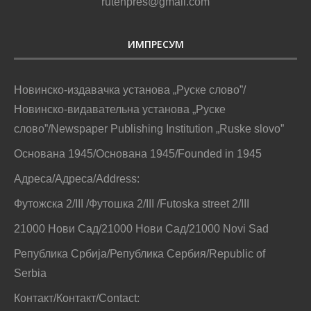
office@ruskeslovo.com
ВЕЦЕЙ / ВИШЕ / MORE
РУСКЕ СЛОВО
Новинска дїялносц Новинско-видавательней установи
„Руске слово” почала 15. юния 1945. року з
видаваньом тижньових новинох „Руске слово”, а
потим и других виданьох на руским язику. Установа
реґистрована за видаванє новинох, часописох,
кнїжкох, брошурох, музичних и видео виданьох, так же
дїялносц НВУ видаванє новинох „Руске слово”,
часопису за дзеци „Заградка”, часопису за младих
„МАК”, часопису за литературу и културу „Шветлосц”,