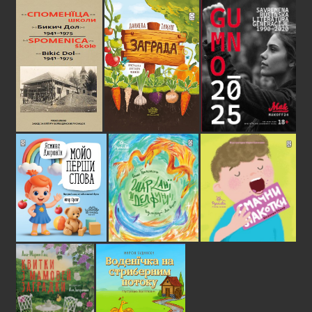
КОНТАКТ
Новинско-видавательна установа „Руске
слово”
Адреса: Футожска 2/III,
21 000 Нови Сад
E-mail: office@ruskeslovo.com
+381(21)6613-697
+381(25)703-311
rutenpres@gmail.com