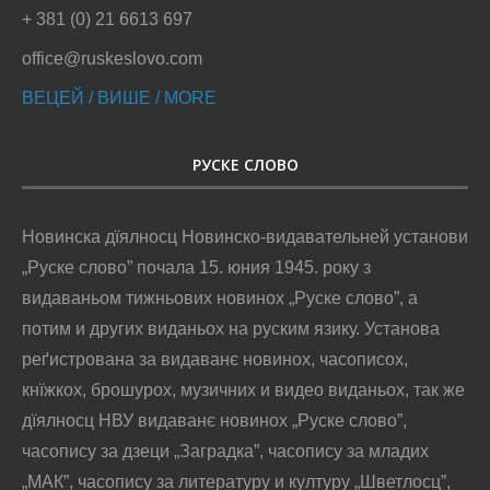
кнїжкох и интернет виданьох, як цо то и єй Новинска
аґенция „Рутенпрес”.
@2016 - РУСКЕ СЛОВО
НА ПОЧАТОК