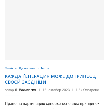
Мозаїк
Руске слово
Тексти
КАЖДА ҐЕНЕРАЦИЯ МОЖЕ ДОПРИНЄСЦ
СВОЄЙ ЗАЄДНЇЦИ
автор
Л. Василєвич
16. октобер 2023
1.5k Опатрене
Право на партипацию єдно зоз основних принципох