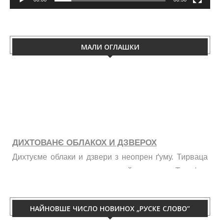
МАЛИ ОГЛАШКИ
ДИХТОВАНЄ ОБЛАКОХ И ДЗВЕРОХ
Дихтуєме облаки и дзвери з неопрен ґуму. Тирваца
изолация од витру, жими, галайку и праху. Телефон
060/50-88-433.
НАЙНОВШЕ ЧИСЛО НОВИНОХ „РУСКЕ СЛОВО”