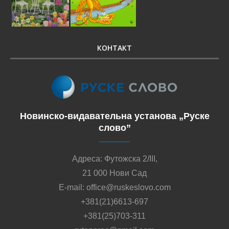
ИМПРЕСУМ
Новинско-издавачка установа „Руске слово”/
Новинско-видавательна установа „Руске
слово”/Newspaper Publishing Institution „Ruske slovo”
Основана 1945/Основана 1945/Founded in 1945
Адреса/Адреса/Address:
Футожска 2/III /Футошка 2/III /Futoska street 2/III
21000 Нови Сад/21000 Нови Сад/21000 Novi Sad
Република Србија/Република Сербия/Republic of
Serbia
Контакт/Контакт/Contact:
+ 381 (0) 21 6613 697