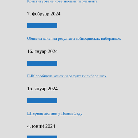
Конституоване нове зволанє парламентa
7. фебруар 2024
Виберанки 2023
Обявени конєчни резултати войводянских виберанкох
16. януар 2024
Виберанки 2023
РИК сообщела конєчни резултати виберанкох
15. януар 2024
Виберанки 2024
Штернац лїстини у Новим Саду
4. юний 2024