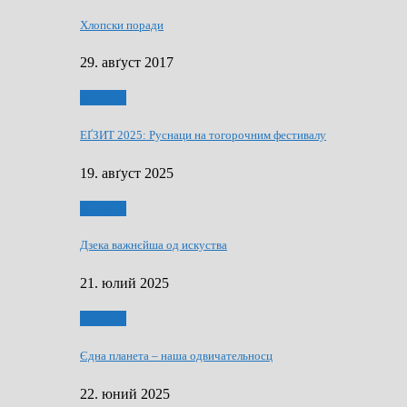
Хлопски поради
29. авґуст 2017
Додатки
ЕҐЗИТ 2025: Руснаци на тогорочним фестивалу
19. авґуст 2025
Додатки
Дзека важнєйша од искуства
21. юлий 2025
Додатки
Єдна планета – наша одвичательносц
22. юний 2025