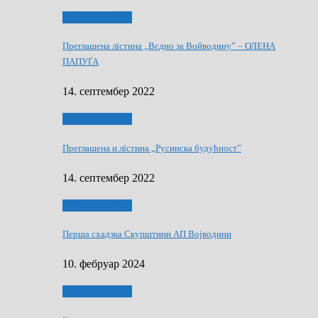
Виберанки 2022
Преглашена лїстина „Вєдно за Войводину” – ОЛЕНА
ПАПУҐА
14. септембер 2022
Виберанки 2022
Преглашена и лїстина „Русинска будућност”
14. септембер 2022
Виберанки 2023
Перша схадзка Скупштини АП Војводини
10. фебруар 2024
Виберанки 2023