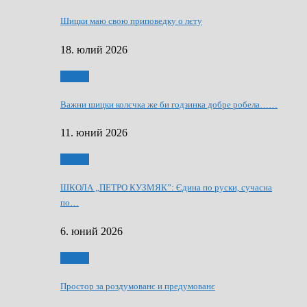
Шицки маю свою приповедку о лєту
18. юлий 2026
Мозаїк
Важни шицки колєчка же би годзинка добре робела……
11. юний 2026
Мозаїк
ШКОЛА „ПЕТРО КУЗМЯК”: Єдина по руски, сучасна
по…
6. юний 2026
Мозаїк
Простор за роздумованє и предумованє