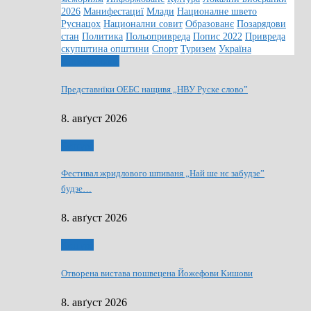
2026
Манифестациї
Млади
Националне швето
Руснацох
Национални совит
Образованє
Позарядови
стан
Политика
Польопривреда
Попис 2022
Привреда
скупштина општини
Спорт
Туризем
Україна
Информованє
Представнїки ОЕБС нащивя „НВУ Руске слово”
8. авґуст 2026
Култура
Фестивал жридлового шпиваня „Най ше нє забудзе”
будзе…
8. авґуст 2026
Култура
Отворена вистава пошвецена Йожефови Кишови
8. авґуст 2026