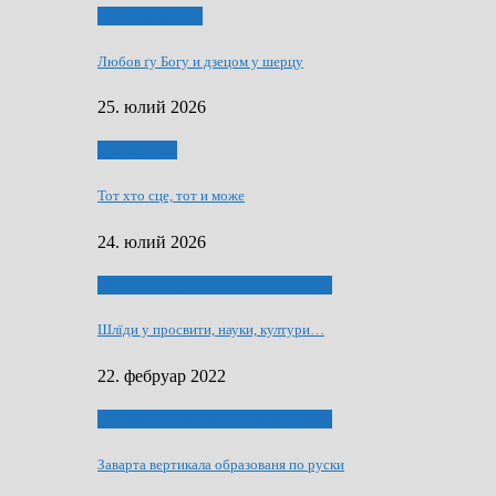
Духовни живот
Любов ґу Богу и дзецом у шерцу
25. юлий 2026
Руске слово
Тот хто сце, тот и може
24. юлий 2026
40 роки Оддзелєня за русинистику
Шлїди у просвити, науки, култури…
22. фебруар 2022
40 роки Оддзелєня за русинистику
Заварта вертикала образованя по руски