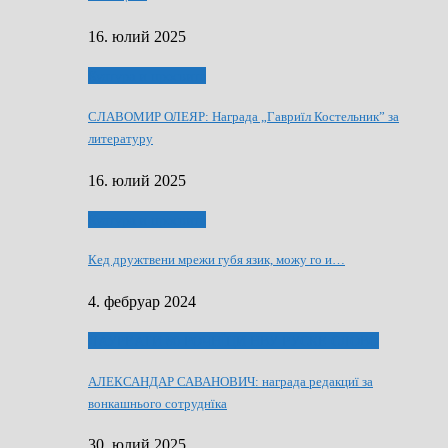
16. юлий 2025
Култура и просвита
СЛАВОМИР ОЛЕЯР: Награда „Гавриїл Костельник” за
литературу
16. юлий 2025
Култура и просвита
Кед дружтвени мрежи губя язик, можу го и…
4. фебруар 2024
ЛАУРЕАТИ 80 РОЧНЇЦИ НВУ РУСКЕ СЛОВО
АЛЕКСАНДАР САВАНОВИЧ: награда редакциї за
вонкашнього сотруднїка
30. юлий 2025