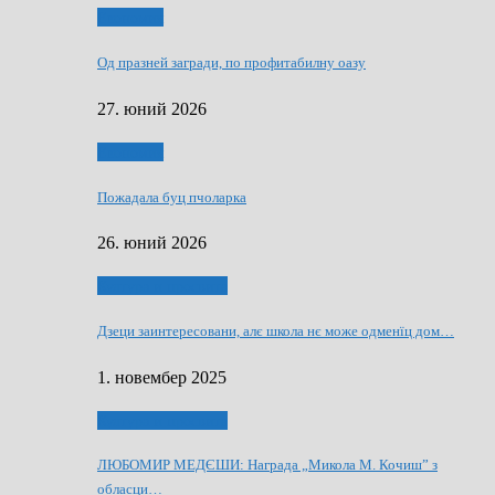
Економия
Од празней загради, по профитабилну оазу
27. юний 2026
Економия
Пожадала буц пчоларка
26. юний 2026
Култура и просвита
Дзеци заинтересовани, алє школа нє може одменїц дом…
1. новембер 2025
Култура и просвита
ЛЮБОМИР МЕДЄШИ: Награда „Микола М. Кочиш” з
обласци…