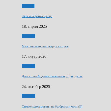
Додатки
Окремна файта щесца
18. април 2025
Дружтво
Малочислени, алє тварди як орех
17. януар 2026
Дружтво
Дзень ошлєбодзеня означени и у Дюрдьове
24. октобер 2025
Дружтво
Символ здогадованя на безбрижни часи (II)