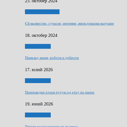
25. октобер 2024
НАШО УМЕТНЇКИ
Єй малярство сучасне, интимне, виглєдовацки валушне
18. октобер 2024
Руске словечко
Приклад знаня, роботи и доброти
17. юлий 2026
Руске словечко
Приповедки хтори путую од етру по папер
19. юний 2026
Руске словечко
Перши руски шпацир по космосу