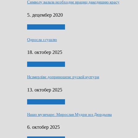
Символу валала нєобходне врациц дакедишню красу
5. децембер 2020
НАШО МУЗИЧАРЕ
Одросла з гушлю
18. октобер 2025
НАШО МУЗИЧАРЕ
Нєзмерлїве доприношенє рускей култури
13. октобер 2025
НАШО МУЗИЧАРЕ
Нашо музичаре: Мирослав Мудри зоз Дюрдьова
6. октобер 2025