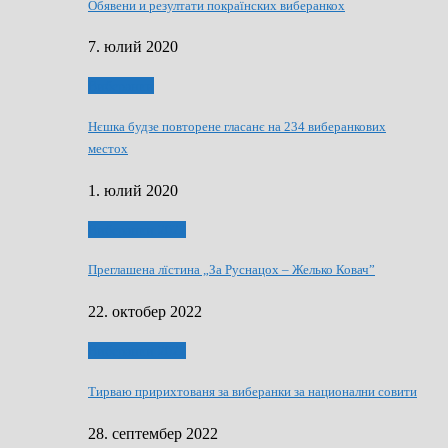
Обявени и резултати покраїнских виберанкох
7. юлий 2020
Виберанки
Нєшка будзе повторене гласанє на 234 виберанкових
местох
1. юлий 2020
Виберанки 2022
Преглашена лїстина „За Руснацох – Желько Ковач”
22. октобер 2022
Виберанки 2022
Тирваю пририхтованя за виберанки за национални совити
28. септембер 2022