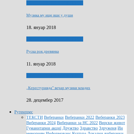
ЯК (НЄ) СКАПАЛ РОКЕНРОЛ
Музика му ище вше у души
18. януар 2018
ЯК (НЄ) СКАПАЛ РОКЕНРОЛ
Руска рок древянка
11. януар 2018
ЯК (НЄ) СКАПАЛ РОКЕНРОЛ
„Керестурияда” вечар музики младих
28. децембер 2017
Рутенпрес
ТЕКСТИ
Виберанки
Виберанки 2022
Виберанки 2023
Виберанки 2024
Виберанки за НС 2022
Вирски живот
Гуманитарни акциї
Дружтво
Здравство
Здруженя
Ин
мемориям
Информованє
Култура
Локални виберанки