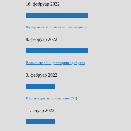
16. фебруар 2022
40 роки Оддзелєня за русинистику
Фундамент за розвой нашей заєднїци
8. фебруар 2022
40 роки Оддзелєня за русинистику
Вельки скарб и драгоцини здобуток
3. фебруар 2022
50 РОКИ МАКУ
Институция за почитованє (VI)
11. януар 2023
50 РОКИ МАКУ