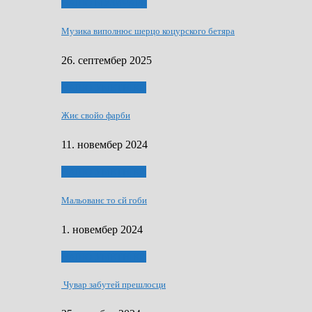
НАШО МУЗИЧАРЕ
Музика виполнює шерцо коцурского бетяра
26. септембер 2025
НАШО УМЕТНЇКИ
Жиє свойо фарби
11. новембер 2024
НАШО УМЕТНЇКИ
Мальованє то єй гоби
1. новембер 2024
НАШО УМЕТНЇКИ
Чувар забутей прешлосци