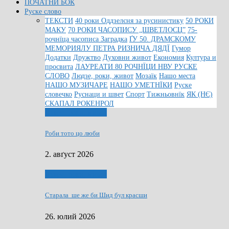
ПОЧАТНИ БОК
Руске слово
ТЕКСТИ
40 роки Оддзелєня за русинистику
50 РОКИ
МАКУ
70 РОКИ ЧАСОПИСУ „ШВЕТЛОСЦ”
75-
рочнїца часописа Заградка
ҐУ 50. ДРАМСКОМУ
МЕМОРИЯЛУ ПЕТРА РИЗНИЧА ДЯДЇ
Гумор
Додатки
Дружтво
Духовни живот
Економия
Култура и
просвита
ЛАУРЕАТИ 80 РОЧНЇЦИ НВУ РУСКЕ
СЛОВО
Людзе, роки, живот
Мозаїк
Нашо места
НАШО МУЗИЧАРЕ
НАШО УМЕТНЇКИ
Руске
словечко
Руснаци и швет
Спорт
Тижньовнїк
ЯК (НЄ)
СКАПАЛ РОКЕНРОЛ
Людзе, роки, живот
Роби тото цо люби
2. авґуст 2026
Людзе, роки, живот
Старала ше же би Шид бул красши
26. юлий 2026