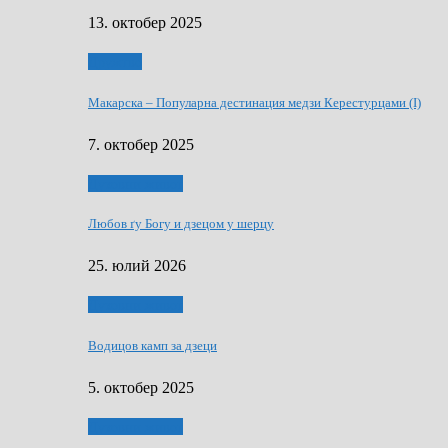
13. октобер 2025
Дружтво
Макарскa – Популарна дестинация медзи Керестурцами (I)
7. октобер 2025
Духовни живот
Любов ґу Богу и дзецом у шерцу
25. юлий 2026
Духовни живот
Водицов камп за дзеци
5. октобер 2025
Духовни живот