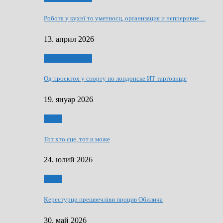
Робота у кухнї то уметносц, орґанизация и нєпреривне…
13. април 2026
Руснаци и швет
Од проєктох у спорту по лондонске ИТ тарґовище
19. януар 2026
Спорт
Тот хто сце, тот и може
24. юлий 2026
Спорт
Керестурци прешвечлїви процив Обилича
30. май 2026