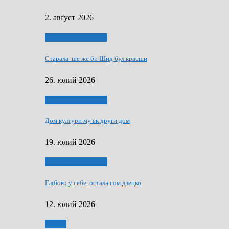
2. авґуст 2026
Людзе, роки, живот
Старала ше же би Шид бул красши
26. юлий 2026
Людзе, роки, живот
Дом култури му як други дом
19. юлий 2026
Людзе, роки, живот
Глїбоко у себе, остала сом дзецко
12. юлий 2026
Мозаїк