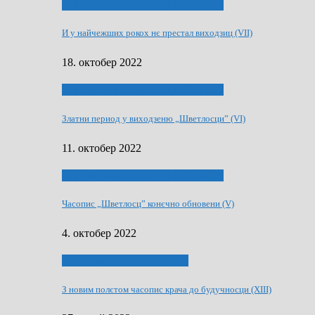
70 РОКИ ЧАСОПИСУ „ШВЕТЛОСЦ”
И у найчежших рокох нє престал виходзиц (VII)
18. октобер 2022
70 РОКИ ЧАСОПИСУ „ШВЕТЛОСЦ”
Златни период у виходзеню „Шветлосци” (VI)
11. октобер 2022
70 РОКИ ЧАСОПИСУ „ШВЕТЛОСЦ”
Часопис „Шветлосц” конєчно обновени (V)
4. октобер 2022
75-рочнїца часописа Заградка
З новим полєтом часопис крача до будучносци (XIII)