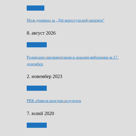
Здруженя
Мож донирац за „Днї керестурскей паприґи”
8. авґуст 2026
Виберанки
Розписани парламентарни и локални виберанки за 17.
децембер
2. новембер 2023
Виберанки
РВК обявела конєчни резултати
7. юлий 2020
Виберанки