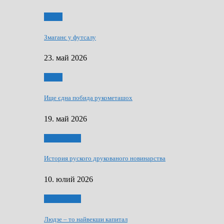
Спорт
Змаганє у футсалу
23. май 2026
Спорт
Ище єдна побида рукометашох
19. май 2026
Тижньовнїк
История руского друкованого новинарства
10. юлий 2026
Тижньовнїк
Людзе – то найвекши капитал