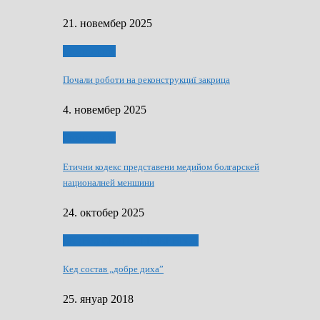
21. новембер 2025
Тижньовнїк
Почали роботи на реконструкциї закрица
4. новембер 2025
Тижньовнїк
Етични кодекс представени медийом болгарскей
националней меншини
24. октобер 2025
ЯК (НЄ) СКАПАЛ РОКЕНРОЛ
Кед состав „добре диха”
25. януар 2018