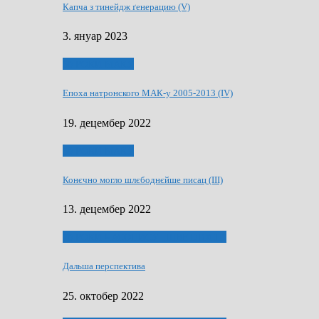
Капча з тинейдж ґенерацию (V)
3. януар 2023
50 РОКИ МАКУ
Епоха натронского МАК-у 2005-2013 (IV)
19. децембер 2022
50 РОКИ МАКУ
Конєчно могло шлєбоднєйше писац (III)
13. децембер 2022
70 РОКИ ЧАСОПИСУ „ШВЕТЛОСЦ”
Дальша перспектива
25. октобер 2022