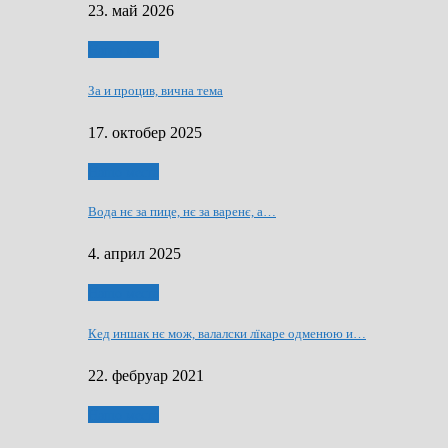
23. май 2026
Нашо места
За и процив, вична тема
17. октобер 2025
Нашо места
Вода нє за пице, нє за варeнє, a…
4. април 2025
Нашо места
Кед иншак нє мож, валалски лїкаре одменюю и…
22. фебруар 2021
Нашо места