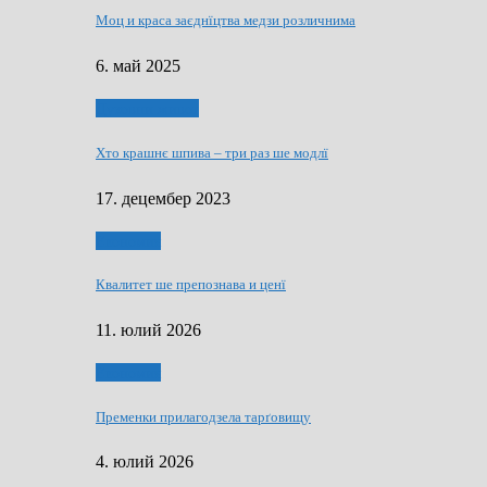
Моц и краса заєднїцтва медзи розличнима
6. май 2025
Духовни живот
Хто крашнє шпива – три раз ше модлї
17. децембер 2023
Економия
Квалитет ше препознава и ценї
11. юлий 2026
Економия
Пременки прилагодзела тарґовищу
4. юлий 2026