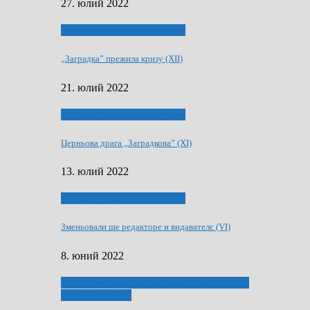
27. юлий 2022
75-рочнїца часописа Заградка
„Заградка” прежила кризу (XII)
21. юлий 2022
75-рочнїца часописа Заградка
Церньова драга „Заградкова” (XI)
13. юлий 2022
75-рочнїца часописа Заградка
Зменьовали ше редакторе и видавателє (VI)
8. юний 2022
ҐУ 50. ДРАМСКОМУ МЕМОРИЯЛУ ПЕТРА
РИЗНИЧА ДЯДЇ