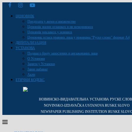
ЦЕНОВНЇК
Предплата у жеми и иножемстве
Ценовнїк малих оглашкох и ин мемориямох
Ценовнїк рекламох у новинох
Ценовник огласа правних лица у новинама “Руске слово” формат A4
ДИҐИТАЛИЗАЦИЯ
УСТАНОВА
Подаци о броју запослених и ангажованих лица
О Установи
Заняти у Установи
Јавне набавке
Акти
ЕТИЧНИ КОДЕКС
НОВИНСКО-ВИДАВАТЕЛЬНА УСТАНОВА РУСКЕ СЛО
NOVINSKO-IZDAVAČKA USTANOVA RUSKE SLOVO
NEWSPAPER PUBLISHING INSTITUTION RUSKE SLOV