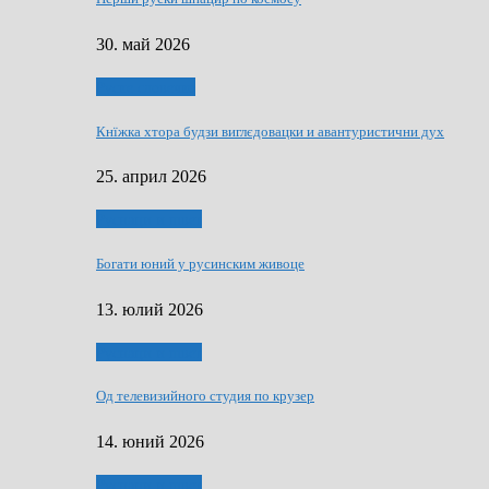
30. май 2026
Руске словечко
Кнїжка хтора будзи виглєдовацки и авантуристични дух
25. април 2026
Руснаци и швет
Богати юний у русинским живоце
13. юлий 2026
Руснаци и швет
Од телевизийного студия по крузер
14. юний 2026
Руснаци и швет