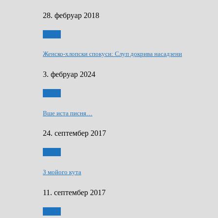
28. фебруар 2018
Гумор
Женско-хлопски спокуси: Слуп докрива насадзени
3. фебруар 2024
Гумор
Вше иста писня…
24. септембер 2017
Гумор
З мойого кута
11. септембер 2017
Гумор