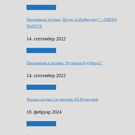
Виберанки 2022
Преглашена лїстина „Вєдно за Войводину” – ОЛЕНА
ПАПУҐА
14. септембер 2022
Виберанки 2022
Преглашена и лїстина „Русинска будућност”
14. септембер 2022
Виберанки 2023
Перша схадзка Скупштини АП Војводини
10. фебруар 2024
Виберанки 2023