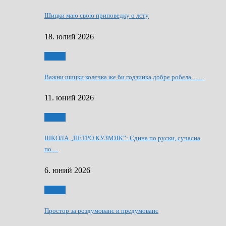
Шицки маю свою приповедку о лєту
18. юлий 2026
Мозаїк
Важни шицки колєчка же би годзинка добре робела……
11. юний 2026
Мозаїк
ШКОЛА „ПЕТРО КУЗМЯК”: Єдина по руски, сучасна
по…
6. юний 2026
Мозаїк
Простор за роздумованє и предумованє