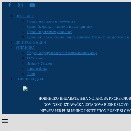
ЦЕНОВНЇК
Предплата у жеми и иножемстве
Ценовнїк малих оглашкох и ин мемориямох
Ценовнїк рекламох у новинох
Ценовник огласа правних лица у новинама “Руске слово” формат A4
ДИҐИТАЛИЗАЦИЯ
УСТАНОВА
Подаци о броју запослених и ангажованих лица
О Установи
Заняти у Установи
Јавне набавке
Акти
ЕТИЧНИ КОДЕКС
НОВИНСКО-ВИДАВАТЕЛЬНА УСТАНОВА РУСКЕ СЛО
NOVINSKO-IZDAVAČKA USTANOVA RUSKE SLOVO
NEWSPAPER PUBLISHING INSTITUTION RUSKE SLOV