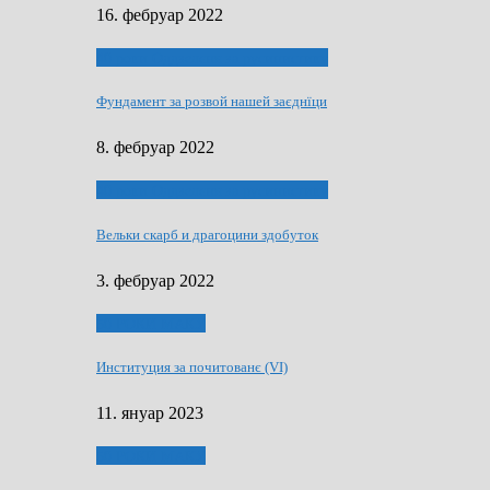
16. фебруар 2022
40 роки Оддзелєня за русинистику
Фундамент за розвой нашей заєднїци
8. фебруар 2022
40 роки Оддзелєня за русинистику
Вельки скарб и драгоцини здобуток
3. фебруар 2022
50 РОКИ МАКУ
Институция за почитованє (VI)
11. януар 2023
50 РОКИ МАКУ