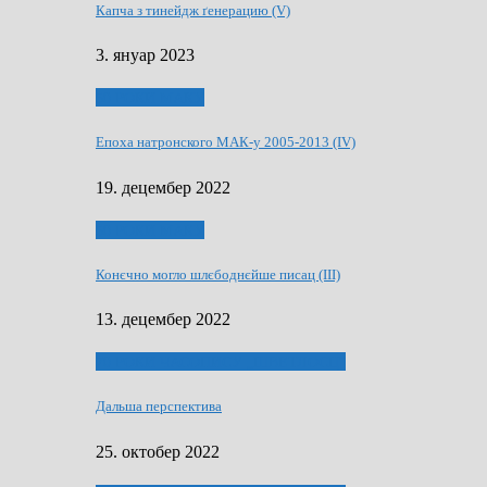
Капча з тинейдж ґенерацию (V)
3. януар 2023
50 РОКИ МАКУ
Епоха натронского МАК-у 2005-2013 (IV)
19. децембер 2022
50 РОКИ МАКУ
Конєчно могло шлєбоднєйше писац (III)
13. децембер 2022
70 РОКИ ЧАСОПИСУ „ШВЕТЛОСЦ”
Дальша перспектива
25. октобер 2022