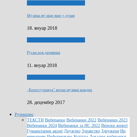
ЯК (НЄ) СКАПАЛ РОКЕНРОЛ
Музика му ище вше у души
18. януар 2018
ЯК (НЄ) СКАПАЛ РОКЕНРОЛ
Руска рок древянка
11. януар 2018
ЯК (НЄ) СКАПАЛ РОКЕНРОЛ
„Керестурияда” вечар музики младих
28. децембер 2017
Рутенпрес
ТЕКСТИ
Виберанки
Виберанки 2022
Виберанки 2023
Виберанки 2024
Виберанки за НС 2022
Вирски живот
Гуманитарни акциї
Дружтво
Здравство
Здруженя
Ин
мемориям
Информованє
Култура
Локални виберанки