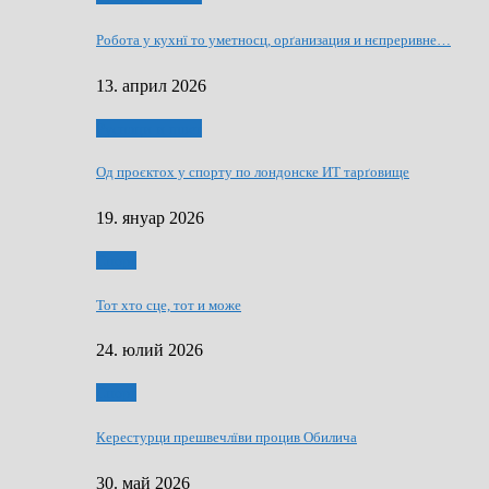
Робота у кухнї то уметносц, орґанизация и нєпреривне…
13. април 2026
Руснаци и швет
Од проєктох у спорту по лондонске ИТ тарґовище
19. януар 2026
Спорт
Тот хто сце, тот и може
24. юлий 2026
Спорт
Керестурци прешвечлїви процив Обилича
30. май 2026