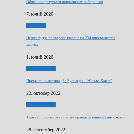
Обявени и резултати покраїнских виберанкох
7. юлий 2020
Виберанки
Нєшка будзе повторене гласанє на 234 виберанкових
местох
1. юлий 2020
Виберанки 2022
Преглашена лїстина „За Руснацох – Желько Ковач”
22. октобер 2022
Виберанки 2022
Тирваю пририхтованя за виберанки за национални совити
28. септембер 2022