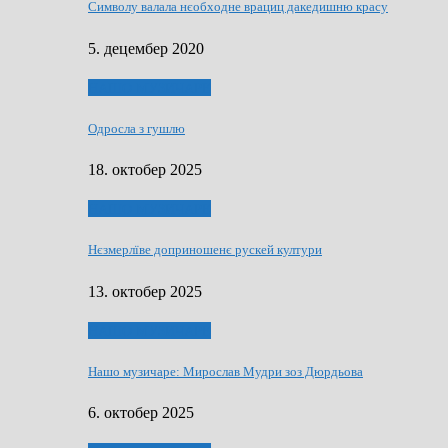
Символу валала нєобходне врациц дакедишню красу
5. децембер 2020
НАШО МУЗИЧАРЕ
Одросла з гушлю
18. октобер 2025
НАШО МУЗИЧАРЕ
Нєзмерлїве доприношенє рускей култури
13. октобер 2025
НАШО МУЗИЧАРЕ
Нашо музичаре: Мирослав Мудри зоз Дюрдьова
6. октобер 2025