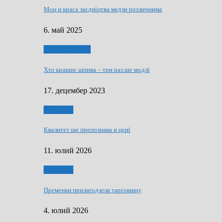
Моц и краса заєднїцтва медзи розличнима
6. май 2025
Духовни живот
Хто крашнє шпива – три раз ше модлї
17. децембер 2023
Економия
Квалитет ше препознава и ценї
11. юлий 2026
Економия
Пременки прилагодзела тарґовищу
4. юлий 2026