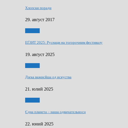
Хлопски поради
29. авґуст 2017
Додатки
ЕҐЗИТ 2025: Руснаци на тогорочним фестивалу
19. авґуст 2025
Додатки
Дзека важнєйша од искуства
21. юлий 2025
Додатки
Єдна планета – наша одвичательносц
22. юний 2025