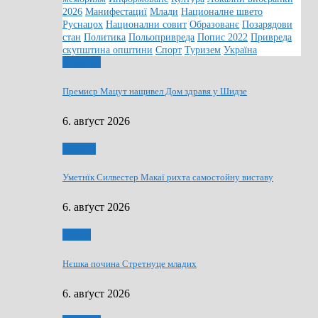
2026
Манифестациї
Млади
Националне швето
Руснацох
Национални совит
Образованє
Позарядови
стан
Политика
Польопривреда
Попис 2022
Привреда
скупштина општини
Спорт
Туризем
Україна
Дружтво
Премиєр Мацут нащивел Дом здравя у Шидзе
6. авґуст 2026
Култура
Уметнїк Силвестер Макаї рихта самостойну виставу
6. авґуст 2026
Млади
Нєшка почина Стретнуце младих
6. авґуст 2026