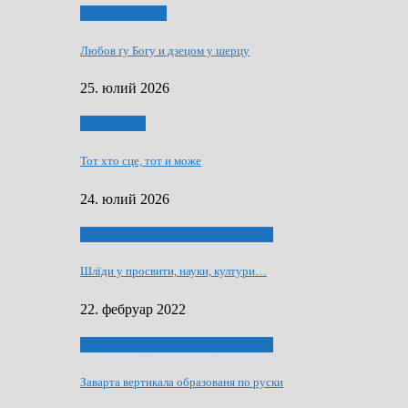
Духовни живот
Любов ґу Богу и дзецом у шерцу
25. юлий 2026
Руске слово
Тот хто сце, тот и може
24. юлий 2026
40 роки Оддзелєня за русинистику
Шлїди у просвити, науки, култури…
22. фебруар 2022
40 роки Оддзелєня за русинистику
Заварта вертикала образованя по руски