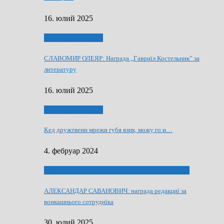
16. юлий 2025
Култура и просвита
СЛАВОМИР ОЛЕЯР: Награда „Гавриїл Костельник” за
литературу
16. юлий 2025
Култура и просвита
Кед дружтвени мрежи губя язик, можу го и…
4. фебруар 2024
ЛАУРЕАТИ 80 РОЧНЇЦИ НВУ РУСКЕ СЛОВО
АЛЕКСАНДАР САВАНОВИЧ: награда редакциї за
вонкашнього сотруднїка
30. юлий 2025