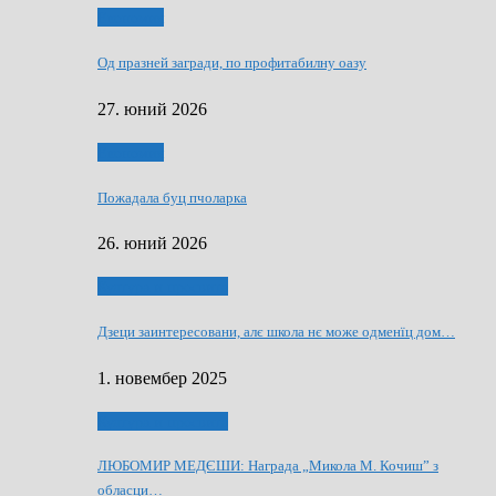
Економия
Од празней загради, по профитабилну оазу
27. юний 2026
Економия
Пожадала буц пчоларка
26. юний 2026
Култура и просвита
Дзеци заинтересовани, алє школа нє може одменїц дом…
1. новембер 2025
Култура и просвита
ЛЮБОМИР МЕДЄШИ: Награда „Микола М. Кочиш” з
обласци…