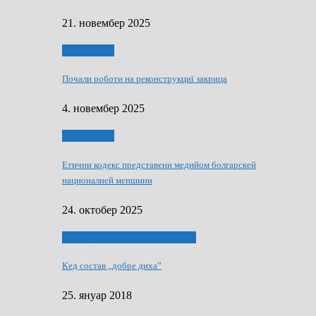
21. новембер 2025
Тижньовнїк
Почали роботи на реконструкциї закрица
4. новембер 2025
Тижньовнїк
Етични кодекс представени медийом болгарскей
националней меншини
24. октобер 2025
ЯК (НЄ) СКАПАЛ РОКЕНРОЛ
Кед состав „добре диха”
25. януар 2018