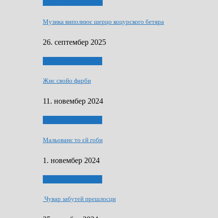
НАШО МУЗИЧАРЕ
Музика виполнює шерцо коцурского бетяра
26. септембер 2025
НАШО УМЕТНЇКИ
Жиє свойо фарби
11. новембер 2024
НАШО УМЕТНЇКИ
Мальованє то єй гоби
1. новембер 2024
НАШО УМЕТНЇКИ
Чувар забутей прешлосци