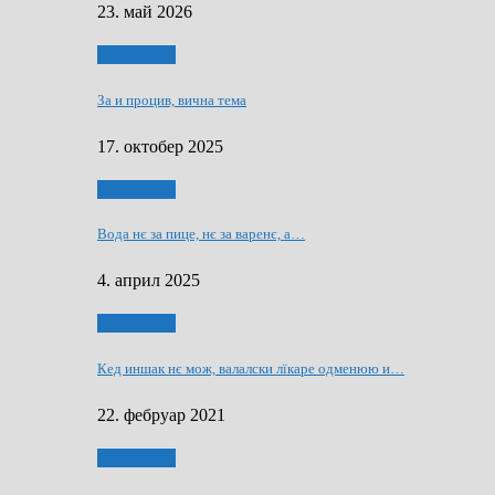
23. май 2026
Нашо места
За и процив, вична тема
17. октобер 2025
Нашо места
Вода нє за пице, нє за варeнє, a…
4. април 2025
Нашо места
Кед иншак нє мож, валалски лїкаре одменюю и…
22. фебруар 2021
Нашо места