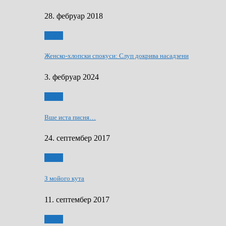
28. фебруар 2018
Гумор
Женско-хлопски спокуси: Слуп докрива насадзени
3. фебруар 2024
Гумор
Вше иста писня…
24. септембер 2017
Гумор
З мойого кута
11. септембер 2017
Гумор