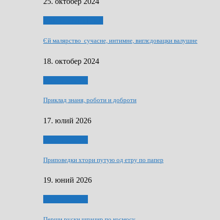
25. октобер 2024
НАШО УМЕТНЇКИ
Єй малярство сучасне, интимне, виглєдовацки валушне
18. октобер 2024
Руске словечко
Приклад знаня, роботи и доброти
17. юлий 2026
Руске словечко
Приповедки хтори путую од етру по папер
19. юний 2026
Руске словечко
Перши руски шпацир по космосу