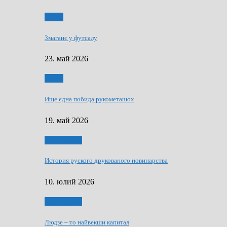
Спорт
Змаганє у футсалу
23. май 2026
Спорт
Ище єдна побида рукометашох
19. май 2026
Тижньовнїк
История руского друкованого новинарства
10. юлий 2026
Тижньовнїк
Людзе – то найвекши капитал