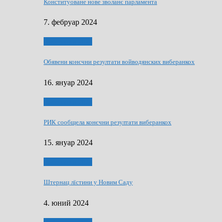
Конституоване нове зволанє парламентa
7. фебруар 2024
Виберанки 2023
Обявени конєчни резултати войводянских виберанкох
16. януар 2024
Виберанки 2023
РИК сообщела конєчни резултати виберанкох
15. януар 2024
Виберанки 2024
Штернац лїстини у Новим Саду
4. юний 2024