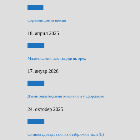
Додатки
Окремна файта щесца
18. април 2025
Дружтво
Малочислени, алє тварди як орех
17. януар 2026
Дружтво
Дзень ошлєбодзеня означени и у Дюрдьове
24. октобер 2025
Дружтво
Символ здогадованя на безбрижни часи (II)