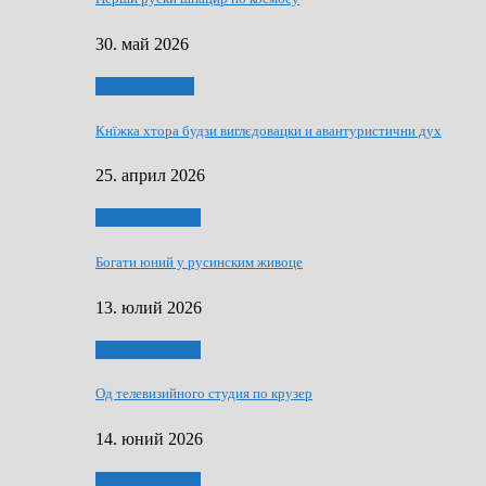
30. май 2026
Руске словечко
Кнїжка хтора будзи виглєдовацки и авантуристични дух
25. април 2026
Руснаци и швет
Богати юний у русинским живоце
13. юлий 2026
Руснаци и швет
Од телевизийного студия по крузер
14. юний 2026
Руснаци и швет