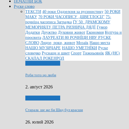
ПОЧАТНИ БОК
Руске слово
ТЕКСТИ
40 роки Оддзелєня за русинистику
50 РОКИ
МАКУ
70 РОКИ ЧАСОПИСУ „ШВЕТЛОСЦ”
75-
рочнїца часописа Заградка
ҐУ 50. ДРАМСКОМУ
МЕМОРИЯЛУ ПЕТРА РИЗНИЧА ДЯДЇ
Гумор
Додатки
Дружтво
Духовни живот
Економия
Култура и
просвита
ЛАУРЕАТИ 80 РОЧНЇЦИ НВУ РУСКЕ
СЛОВО
Людзе, роки, живот
Мозаїк
Нашо места
НАШО МУЗИЧАРЕ
НАШО УМЕТНЇКИ
Руске
словечко
Руснаци и швет
Спорт
Тижньовнїк
ЯК (НЄ)
СКАПАЛ РОКЕНРОЛ
Людзе, роки, живот
Роби тото цо люби
2. авґуст 2026
Людзе, роки, живот
Старала ше же би Шид бул красши
26. юлий 2026