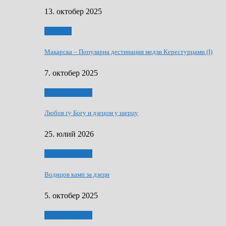
13. октобер 2025
Дружтво
Макарскa – Популарна дестинация медзи Керестурцами (I)
7. октобер 2025
Духовни живот
Любов ґу Богу и дзецом у шерцу
25. юлий 2026
Духовни живот
Водицов камп за дзеци
5. октобер 2025
Духовни живот