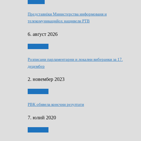
Дружтво
Представнїки Министерства информованя и
телекомуникацийох нащивели РТВ
6. авґуст 2026
Виберанки
Розписани парламентарни и локални виберанки за 17.
децембер
2. новембер 2023
Виберанки
РВК обявела конєчни резултати
7. юлий 2020
Виберанки