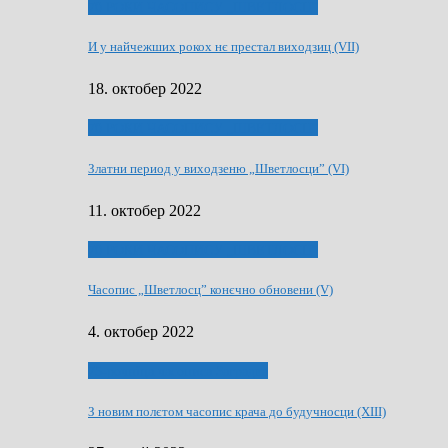
70 РОКИ ЧАСОПИСУ „ШВЕТЛОСЦ”
И у найчежших рокох нє престал виходзиц (VII)
18. октобер 2022
70 РОКИ ЧАСОПИСУ „ШВЕТЛОСЦ”
Златни период у виходзеню „Шветлосци” (VI)
11. октобер 2022
70 РОКИ ЧАСОПИСУ „ШВЕТЛОСЦ”
Часопис „Шветлосц” конєчно обновени (V)
4. октобер 2022
75-рочнїца часописа Заградка
З новим полєтом часопис крача до будучносци (XIII)