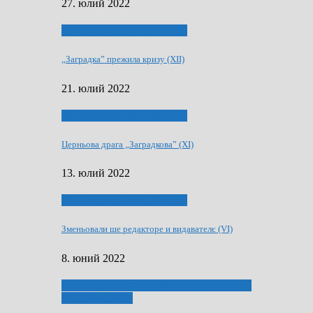
27. юлий 2022
75-рочнїца часописа Заградка
„Заградка” прежила кризу (XII)
21. юлий 2022
75-рочнїца часописа Заградка
Церньова драга „Заградкова” (XI)
13. юлий 2022
75-рочнїца часописа Заградка
Зменьовали ше редакторе и видавателє (VI)
8. юний 2022
ҐУ 50. ДРАМСКОМУ МЕМОРИЯЛУ ПЕТРА
РИЗНИЧА ДЯДЇ