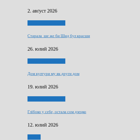
2. авґуст 2026
Людзе, роки, живот
Старала ше же би Шид бул красши
26. юлий 2026
Людзе, роки, живот
Дом култури му як други дом
19. юлий 2026
Людзе, роки, живот
Глїбоко у себе, остала сом дзецко
12. юлий 2026
Мозаїк