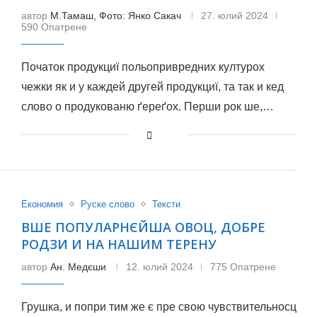
автор
М.Тамаш, Фото: Янко Сакач
27. юлий 2024
590 Опатрене
Початок продукциї польопривредних културох
чежки як и у каждей другей продукциї, та так и кед
слово о продукованю ґереґох. Перши рок ше,…
Економия
Руске слово
Тексти
ВШЕ ПОПУЛАРНЄЙША ОВОЦ, ДОБРЕ
РОДЗИ И НА НАШИМ ТЕРЕНУ
автор
Ан. Медєши
12. юлий 2024
775 Опатрене
Грушка, и попри тим же є пре свою чувствительносц