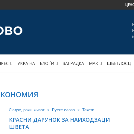
ЦЕН
ПРЕС
УКРАЇНА
БЛОҐИ
ЗАГРАДКА
МАK
ШВЕТЛОСЦ
ЕКОНОМИЯ
Людзе, роки, живот
Руске слово
Тексти
КРАСНИ ДАРУНОК ЗА НАИХОДЗАЦИ
ШВЕТА