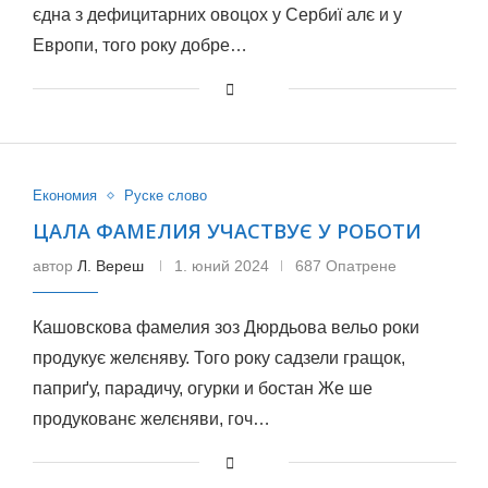
єдна з дефицитарних овоцох у Сербиї алє и у
Европи, того року добре…
Економия
Руске слово
ЦАЛА ФАМЕЛИЯ УЧАСТВУЄ У РОБОТИ
автор
Л. Вереш
1. юний 2024
687 Опатрене
Кашовскова фамелия зоз Дюрдьова вельо роки
продукує желєняву. Того року садзели гращок,
паприґу, парадичу, огурки и бостан Же ше
продукованє желєняви, гоч…