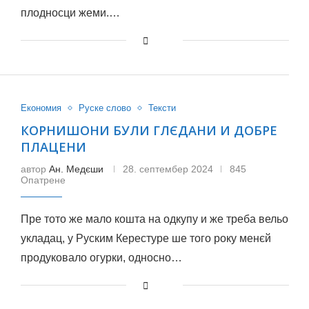
плодносци жеми.…
Економия
Руске слово
Тексти
КОРНИШОНИ БУЛИ ГЛЄДАНИ И ДОБРЕ
ПЛАЦЕНИ
автор
Ан. Медєши
28. септембер 2024
845
Опатрене
Пре тото же мало кошта на одкупу и же треба вельо
укладац, у Руским Керестуре ше того року менєй
продуковало огурки, односно…