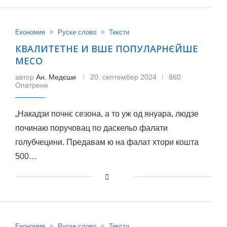
Економия
Руске слово
Тексти
КВАЛИТЕТНЕ И ВШЕ ПОПУЛАРНЄЙШЕ
МЕСО
автор
Ан. Медєши
20. септембер 2024
860
Опатрене
„Накадзи почнє сезона, а то уж од януара, людзе
починаю поручовац по даскельо фалати
голубчецини. Предавам ю на фалат хтори кошта
500…
Економия
Руске слово
Тексти