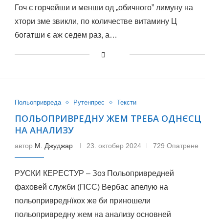
Гоч є горчейши и менши од „обичного” лимуну на
хтори зме звикли, по количестве витамину Ц
богатши є аж седем раз, а…
Польопривреда
Рутенпрес
Тексти
ПОЛЬОПРИВРЕДНУ ЖЕМ ТРЕБА ОДНЄСЦ
НА АНАЛИЗУ
автор
М. Джуджар
23. октобер 2024
729 Опатрене
РУСКИ КЕРЕСТУР – Зоз Польопривреднeй
фаховей служби (ПСС) Вербас апелую на
польопривреднїкох же би приношели
польопривредну жем на анализу основней