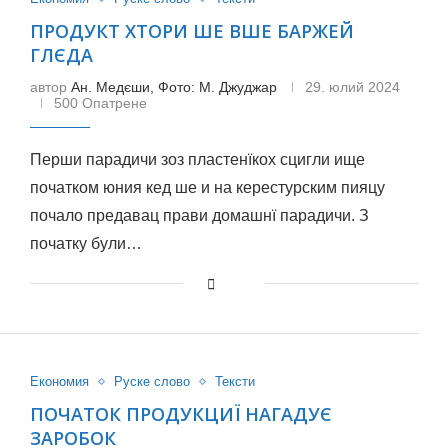
ПРОДУКТ ХТОРИ ШЕ ВШЕ БАРЖЕЙ
ГЛЄДА
автор
Ан. Медєши, Фото: М. Джуджар
29. юлий 2024
500 Опатрене
Перши парадичи зоз пластенїкох сцигли ище
початком юния кед ше и на керестурским пияцу
почало предавац прави домашнї парадичи. З
початку були…
Економия
Руске слово
Тексти
ПОЧАТОК ПРОДУКЦИЇ НАГАДУЄ
ЗАРОБОК