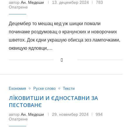
автор
Ан. Медєши
13. децембер 2024
783
Опатрене
Децембер то мешац кед уж шицки помали
починаме роздумовац о крачунских и новорочних
шветох. Док єдни украшую обисца зоз лампочками,
оквицую ядловци,…
Економия
Руске слово
Тексти
ЛЇКОВИТШИ И ЄДНОСТАВНИ ЗА
ПЕСТОВАНЄ
автор
Ан. Медєши
29. новембер 2024
994
Опатрене