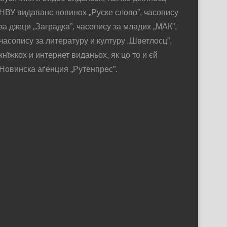
НВУ видаванє новинох „Руске слово”, часопису
за дзеци „Заградка”, часопису за младих „МАК”,
часопису за литературу и културу „Шветлосц”,
кнїжкох и интернет виданьох, як цо то и єй
Новинска аґенция „Рутенпрес”.