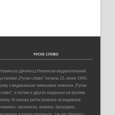
24. юлий 2026
РУСКЕ СЛОВО
Новинска дїялносц Новинско-видавательней
установи „Руске слово” почала 15. юния 1945.
року з видаваньом тижньових новинох „Руске
слово”, а потим и других виданьох на руским
язику. Установа реґистрована за видаванє
новинох, часописох, кнїжкох, брошурох,
музичних и видео виданьох, так же дїялносц