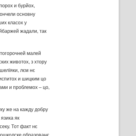
порох и бурйох,
кончели основну
ших класох у
айбаржей жадали, так
 тогорочней малей
ких животох, з хтору
шелїяки, лєм нє
 испитох и шицким цо
ами и проблемох – цо,
ку же на кажду добру
 язика як
еку. Тот факт нє
вношколске образованє