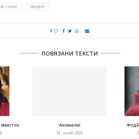
СКЕ СЛОВО
УВОДНЇК
0
ПОВЯЗАНИ ТЕКСТИ
 змистох
Аномалиї
Фодб
26
31. юлий 2026
2