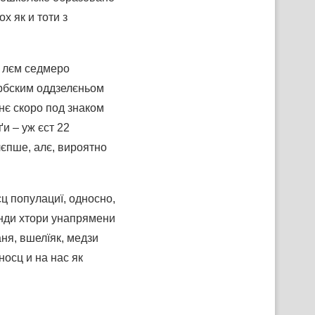
х як и тоти з
и лєм седмеро
ербским оддзелєньом
нє скоро под знаком
и – уж єст 22
лєпше, алє, вироятно
ц популациї, односно,
енди хтори унапрямени
ня, вшелїяк, медзи
осц и на нас як