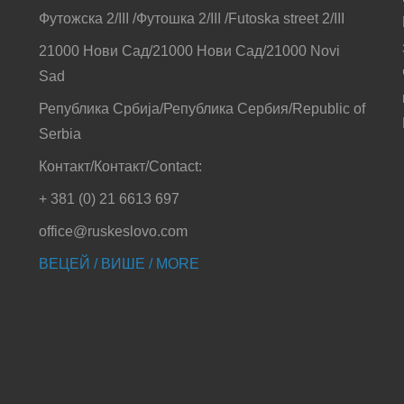
Футожска 2/III /Футошка 2/III /Futoska street 2/III
21000 Нови Сад/21000 Нови Сад/21000 Novi
Sad
Република Србија/Република Сербия/Republic of
Serbia
Контакт/Контакт/Contact:
+ 381 (0) 21 6613 697
office@ruskeslovo.com
ВЕЦЕЙ / ВИШЕ / MORE