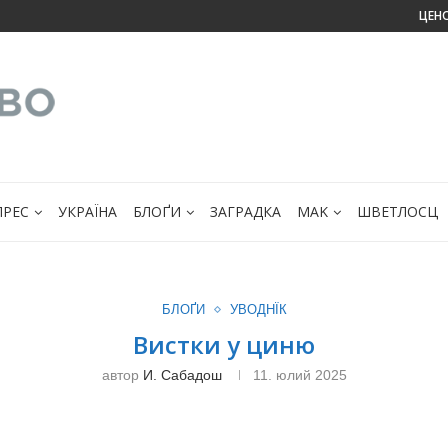
ЦЕН
ПРЕС
УКРАЇНА
БЛОҐИ
ЗАГРАДКА
МАK
ШВЕТЛОСЦ
БЛОҐИ
УВОДНЇК
Вистки у циню
автор
И. Сабадош
11. юлий 2025