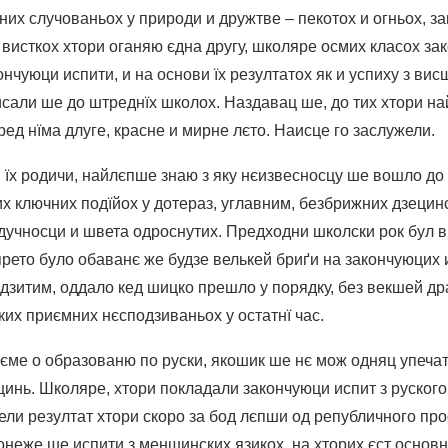
их случованьох у природи и дружтве – пекотох и огньох, за
 висткох хтори оганяю єдна другу, школяре осмих класох за
нчуюци испити, и на основи їх резултатох як и успиху з вис
исали ше до штреднїх школох. Наздавац ше, до тих хтори н
ред нїма длуге, красне и мирне лєто. Наисце го заслужели.
и їх родичи, найлєпше знаю з яку нєизвесносцу ше вошло до
х ключних подїйох у дотераз, углавним, безбрижних дзецинс
удучносци и швета одроснутих. Предходни школски рок бул в
прето було обаванє же будзе велькей бриґи на закончуюцих
дзитим, оддало кед шицко прешло у порядку, без векшей др
ких приємних нєсподзиваньох у остатнї час.
єме о образованю по руски, якошик ше нє мож одняц упечат
инь. Школяре, хтори покладали закончуюци испит з руского
ли резултат хтори скоро за бод лєпши од републичного прос
онеже ше испити з меншинских язикох, на хторих єст осно