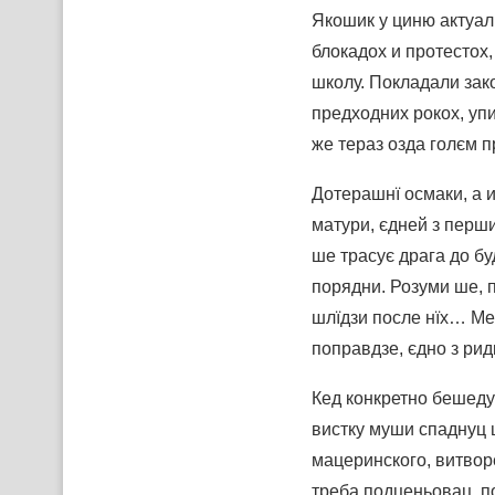
Якошик у циню актуалн
блокадох и протестох,
школу. Покладали зако
предходних рокох, уп
же тераз озда голєм п
Дотерашнї осмаки, а 
матури, єдней з перши
ше трасує драга до б
порядни. Розуми ше, 
шлїдзи после нїх… Ме
поправдзе, єдно з рид
Кед конкретно бешеду
вистку муши спаднуц ц
мацеринского, витворе
треба подценьовац, п