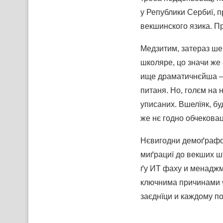
у Републики Сербиї, п
векшинского язика. П
Медзитим, затераз ше
школяре, цо значи же
ище драматичнєйша – 
питаня. Но, голєм на 
уписаних. Вшелїяк, бу
же нє годно обчековац
Нєвигодни демоґрафск
миґрациї до векших ш
ґу ИТ фаху и менаджм
ключнима причинами чо
заєднїци и каждому по