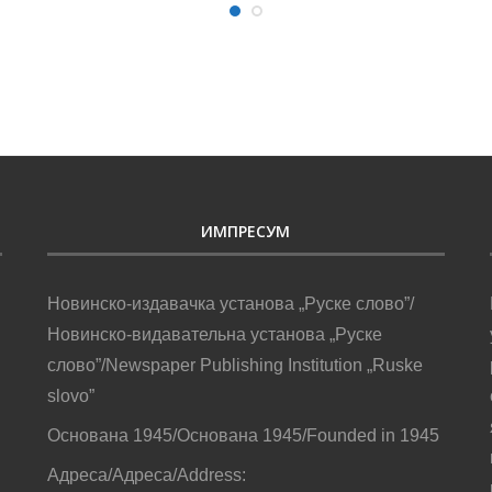
ИМПРЕСУМ
Новинско-издавачка установа „Руске слово”/
Новинско-видавательна установа „Руске
слово”/Newspaper Publishing Institution „Ruske
slovo”
Основана 1945/Основана 1945/Founded in 1945
Адреса/Адреса/Address: