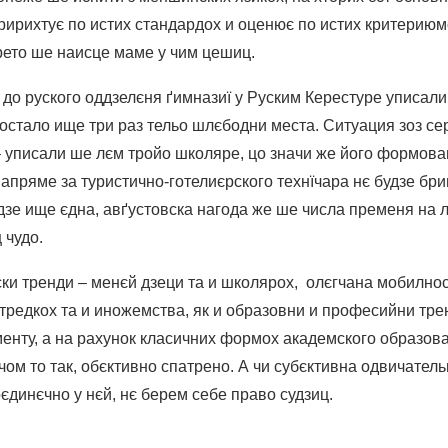
ририхтує по истих стандардох и оценює по истих критериюмо
рето ше наисце маме у чим цешиц.
 до руского оддзелєня ґимназиї у Руским Керестуре уписал
 остало ище три раз тельо шлєбодни места. Ситуация зоз с
уписали ше лєм тройо школяре, цо значи же його формова
напряме за туристично-готелиєрского технїчара нє будзе бриґ
дзе ище єдна, авґустовска нагода же ше числа пременя на 
 чудо.
и тренди – менєй дзеци та и школярох, олєгчана мобилнос
тредкох та и иножемства, як и образовни и професийни тр
енту, а на рахунок класичних формох академского образова
м то так, обєктивно спатрено. А чи субєктивна одвичательн
єдинєчно у нєй, нє берем себе право судзиц.