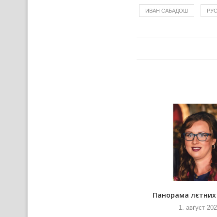
ИВАН САБАДОШ
РУ
По списку
Панорама лєтних
18. юлий 2026
1. авґуст 20