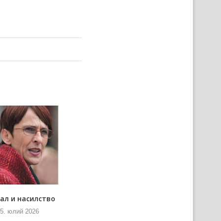
ал и насилство
Водова фест ше врацела на
место старей слави
5. юлий 2026