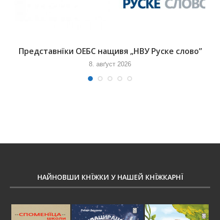
Представнїки ОЕБС нащивя „НВУ Руске слово”
8. авґуст 2026
НАЙНОВШИ КНЇЖКИ У НАШЕЙ КНЇЖКАРНЇ