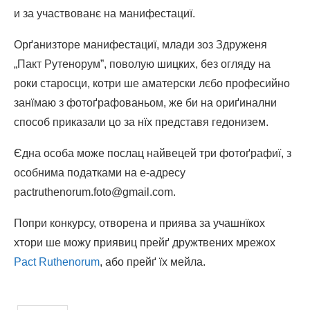
и за участвованє на манифестациї.
Орґанизторе манифестациї, млади зоз Здруженя
„Пакт Рутенорум”, поволую шицких, без огляду на
роки старосци, котри ше аматерски лєбо професийно
занїмаю з фотоґрафованьом, же би на ориґинални
способ приказали цо за нїх представя гедонизем.
Єдна особа може послац найвецей три фотоґрафиї, з
особнима податками на е-адресу
pactruthenorum.foto@gmail.com.
Попри конкурсу, отворена и приява за учашнїкох
хтори ше можу приявиц прейґ дружтвених мрежох
Pact Ruthenorum
, або прейґ їх мейла.