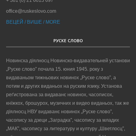
+ 381 (0) 21 6613 697
office@ruskeslovo.com
ВЕЦЕЙ / ВИШЕ / MORE
РУСКЕ СЛОВО
Новинска дїялносц Новинско-видавательней установи
„Руске слово” почала 15. юния 1945. року з
видаваньом тижньових новинох „Руске слово”, а
потим и других виданьох на руским язику. Установа
реґистрована за видаванє новинох, часописох,
кнїжкох, брошурох, музичних и видео виданьох, так же
дїялносц НВУ видаванє новинох „Руске слово”,
часопису за дзеци „Заградка”, часопису за младих
„МАК”, часопису за литературу и културу „Шветлосц”,