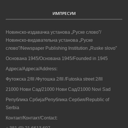
ИМПРЕСУМ
Новинско-издавачка установа „Руске слово”/
Новинско-видавательна установа „Руске
слово”/Newspaper Publishing Institution „Ruske slovo”
Основана 1945/Основана 1945/Founded in 1945
Адреса/Адреса/Address:
Футожска 2/III /Футошка 2/III /Futoska street 2/III
21000 Нови Сад/21000 Нови Сад/21000 Novi Sad
Република Србија/Република Сербия/Republic of
Serbia
Контакт/Контакт/Contact: