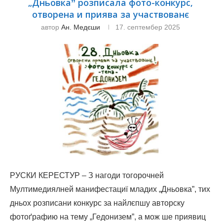
„Дньовкаˮ розписала фото-конкурс,
отворена и приява за участвованє
автор
Ан. Медєши
17. септембер 2025
РУСКИ КЕРЕСТУР – З нагоди тогорочней
Мултимедиялней манифестациї младих „Дньовка”, тих
дньох розписани конкурс за найлєпшу авторску
фотоґрафию на тему „Гедонизем”, a мож ше приявиц